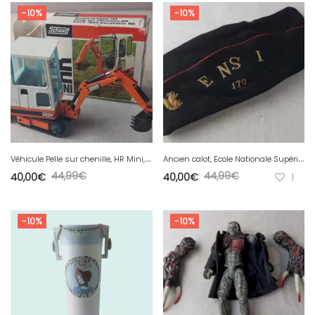
-10%
-10%
V
éhicule Pelle sur chenille, HR Mini, Schaeff
A
ncien calot, Ecole Nationale Supérieure dIngénieurs, ENSI, 170
44,99
€
44,99
€
40,00
€
40,00
€
1
-10%
-10%