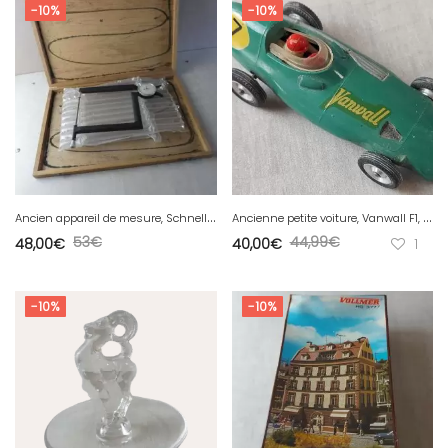
-10%
-10%
A
ncien appareil de mesure, Schnelltaster Kroeplin / Kröplin, 0-40 mm
A
ncienne petite voiture, Vanwall F1, Solido, 1/43
53
€
44,99
€
48,00
€
40,00
€
1
-10%
-10%