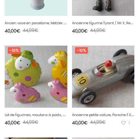
A
ncien vase en porcelaine, Metzler & Ortloff
A
ncienne figurine Tyrant / Mr X, Resident Evil, Capcom Toy Biz 1999, complet
44,99
€
44,99
€
40,00
€
40,00
€
-10%
-10%
L
ot de figurines, moutons à poids, Goebel Germany
A
ncienne petite voiture, Porsche F.II, Solido, 1/43
44,99
€
44,99
€
40,00
€
40,00
€
1