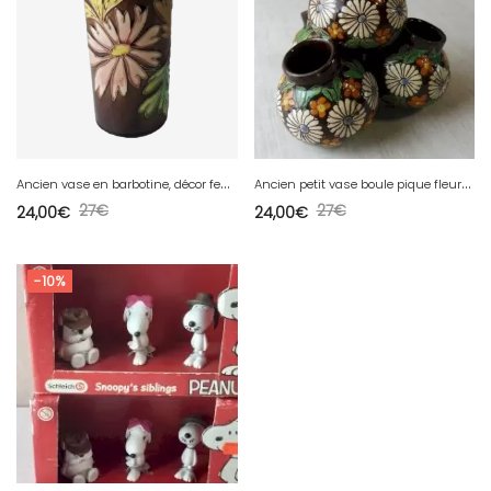
A
ncien vase en barbotine, décor feuilles et fleur cloisonnées
A
ncien petit vase boule pique fleurs, terre cuite et émaux, Thoune, Suisse
27
€
27
€
24,00
€
24,00
€
-10%