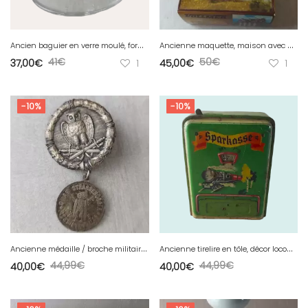
A
ncien baguier en verre moulé, forme bouc / bouquetin
A
ncienne maquette, maison avec atelier, Vollmer, 3777, en HO
41
€
50
€
37,00
€
1
45,00
€
1
-10%
-10%
A
ncienne médaille / broche militaire, décor chouette / Eule, AD. Schwerdt, WW2
A
ncienne tirelire en tôle, décor locomotive, Geobra DRGM Germany
44,99
€
44,99
€
40,00
€
40,00
€