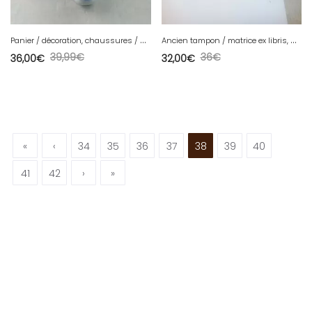
P
anier / décoration, chaussures / souliers en céramique, de Nantes style Quimper
A
ncien tampon / matrice ex libris, Ce livre appartient à M. Le Maire, Bernet
39,99
€
36
€
36,00
€
32,00
€
«
‹
34
35
36
37
38
39
40
41
42
›
»