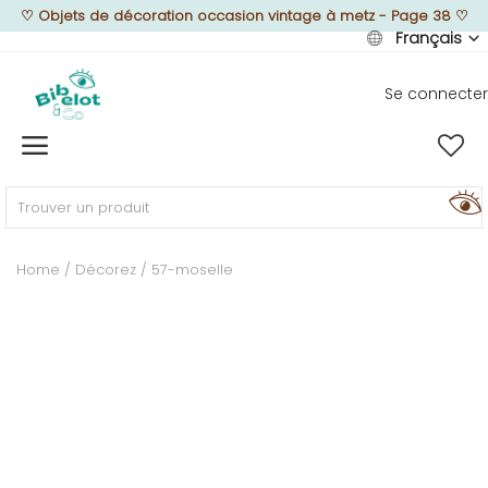
♡
Objets de décoration occasion vintage à metz - Page 38
♡
Français
Se connecter
Vendre
Home
MEUBLEZ
Home
Décorez
57-moselle
DÉCOREZ
TEXTUREZ
ILLUMINEZ