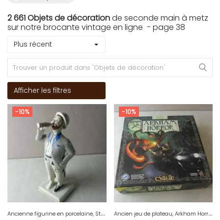
2 661 Objets de décoration
de seconde main à metz
sur notre brocante vintage en ligne - page 38
Plus récent
Afficher les filtres
-10%
-10%
A
ncienne figurine en porcelaine, Steatyt Katowice, Pologne
A
ncien jeu de plateau, Arkham Horror, A Call of Cthulhu, Boardgame, Deutsch 2006