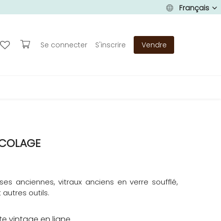
Français
Se connecter
S'inscrire
Vendre
ICOLAGE
sses anciennes, vitraux anciens en verre soufflé,
autres outils.
e vintage en ligne