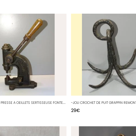
-
ANCIENNE PRESSE A OEILLETS SERTISSEUSE FONTE UNE MARQUE A DECHIFFRER déco D
29
€