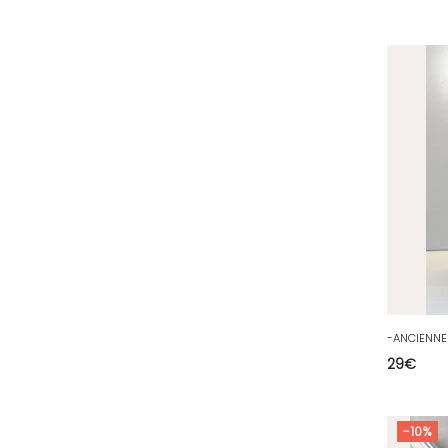
29
€
-10%