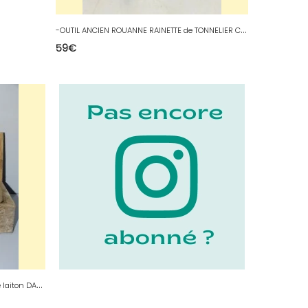
-
OUTIL ANCIEN ROUANNE RAINETTE de TONNELIER COLLECTION VITRINE belle Patine
59
€
-
ANCIENNE PETITE EQUERRE de Géomètre laiton DANS sa BOITE BOIS OUTIL ANCIEN D