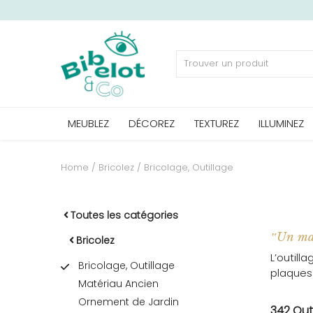
Vendre
MEUBLEZ
DÉCOREZ
TEXTUREZ
ILLUMINEZ
Home
MEUBLEZ
Home
Bricolez
Bricolage, Outillage
DÉCOREZ
Toutes les catégories
‟Un mau
Bricolez
L’outill
TEXTUREZ
Bricolage, Outillage
plaques 
Matériau Ancien
Ornement de Jardin
342 Out
ILLUMINEZ