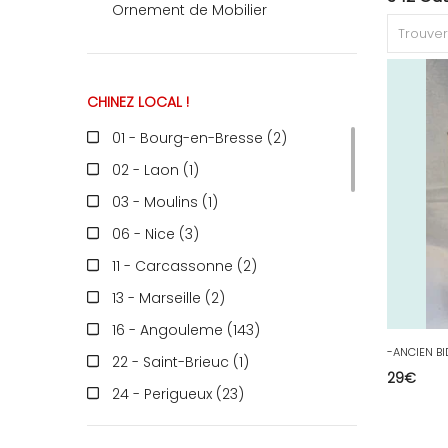
Ornement de Mobilier
RECEVEZ
CHINEZ LOCAL !
BRICOLEZ
01 - Bourg-en-Bresse (2
)
02 - Laon (1
)
Bijoux & Accessoires
03 - Moulins (1
)
06 - Nice (3
)
11 - Carcassonne (2
)
Français
13 - Marseille (2
)
16 - Angouleme (143
)
22 - Saint-Brieuc (1
)
29
€
24 - Perigueux (23
)
27 - Evreux (1
)