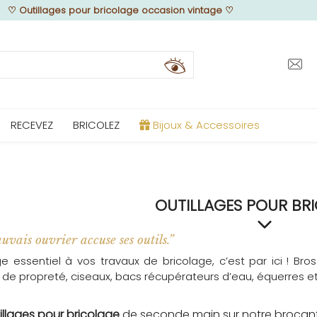
♡
Outillages pour bricolage occasion vintage
♡
RECEVEZ
BRICOLEZ
Bijoux & Accessoires
OUTILLAGES POUR BR
vais ouvrier accuse ses outils.”
age essentiel à vos travaux de bricolage, c’est par ici ! Bro
de propreté, ciseaux, bacs récupérateurs d’eau, équerres et 
illages pour bricolage
de seconde main sur notre brocant