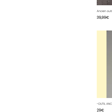
Ancien outi
39,99
€
29
€