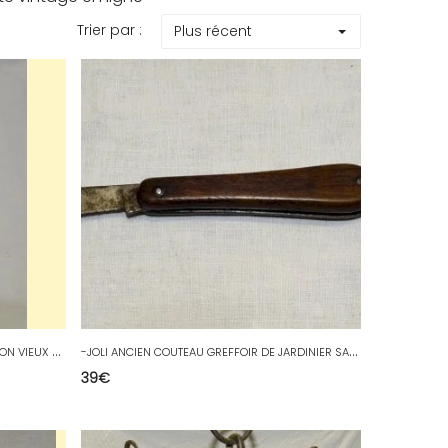
Trier par :
Plus récent
-
JOLI COMPAS FER FORGE XIXe COLLECTION VIEUX OUTILS DECO VITRINE OUTIL ANCIEN D
-
JOLI ANCIEN COUTEAU GREFFOIR DE JARDINIER SANS MARQUE APPARENTE COLLECTION D
39
€