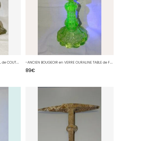
-
ANCIEN AIGUISEUR AFFÛTTEUR MANUEL de COUTEAUX avec une MARQUE ANGLAISE D
-
ANCIEN BOUGEOIR en VERRE OURALINE TABLE de FETES COLLECTION VITRINE BOUGIE D
89
€