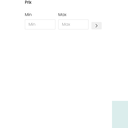
Prix
28 - Chartres (6
)
29 - Quimper (2
)
Min
Max
34 - Montpellier (58
)
35 - Rennes (5
)
45 - Orleans (1
)
52 - Chaumont (18
)
57 - Metz (6
)
58 - Nevers (1
)
59 - Lille (1
)
62 - Arras (1
)
64 - Pau (1
)
68 - Colmar (3
)
69 - Lyon (1
)
71 - Macon (1
)