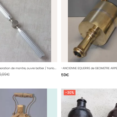
O
util de réparation de montre, ouvre boîtier / horloger
9,99
€
59
€
-30%