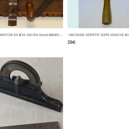
-
SUPERBE GREFFOIR EN BOIS ANCIEN Gravé BIBARD à JARNAC COLLECTION OUTIL ANCIEN D
29
€