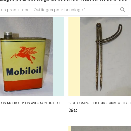
-
ANCIEN BIDON MOBILOIL PLEIN AVEC SON HUILE COLLECTION VHC GARAGE AUTOMOBILIA
29
€