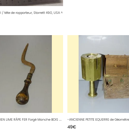
l / tête de rapporteur, Starrett 490, USA ^
-
OUTIL ANCIEN LIME RÂPE FER Forgé Manche BOIS UTILISATION INCONNUE
49
€