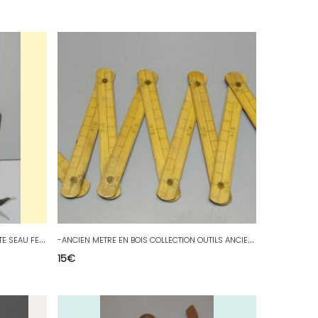
-
JOLI CROCHET DE PUIT GRAPPIN REMONTE SEAU FER FORGE XIXe ART POPULAIRE Déco D
-
ANCIEN METRE EN BOIS COLLECTION OUTILS ANCIENS VITRINE D
15
€