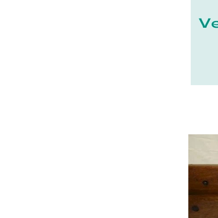
72 - Le-Mans (4
)
74 - Annecy (2
)
75 - Paris (2
)
77 - Melun (3
)
80 - Amiens (5
)
85 - La-Roche-sur-Yon (23
)
87 - Limoges (1
)
89 - Auxerre (1
)
91 - Evry (3
)
92 - Nanterre (4
)
93 - Bobigny (5
)
94 - Creteil (3
)
95 - Pontoise (4
)