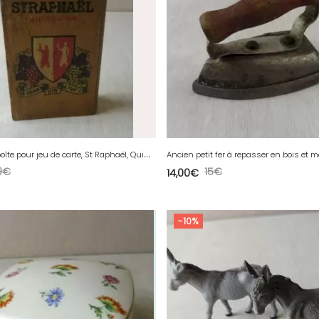
A
ncienne boîte pour jeu de carte, St Raphaël, Quinquina, vintage
Ancien petit fer à repasser en bois et m
9
€
15
€
14,00
€
-10%