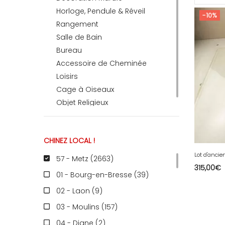
Horloge, Pendule & Réveil
-10%
Rangement
RECEVEZ
Salle de Bain
Bureau
Accessoire de Cheminée
BRICOLEZ
Loisirs
Cage à Oiseaux
Bijoux & Accessoires
Objet Religieux
CHINEZ LOCAL !
Français
57 - Metz (2663
)
315,00
€
01 - Bourg-en-Bresse (39
)
02 - Laon (9
)
03 - Moulins (157
)
04 - Digne (2
)