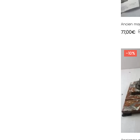
35 - Rennes (833
)
36 - Chateauroux (12
)
37 - Tours (15
)
77,00
€
38 - Grenoble (1492
)
39 - Lons-le-Saunier (36
)
-10%
40 - Mont-de-Marsan (9
)
41 - Blois (34
)
42 - Saint-Etienne (378
)
43 - Le-Puy-en-Velay (1
)
44 - Nantes (44
)
45 - Orleans (482
)
47 - Agen (2
)
48 - Mende (5
)
49 - Angers (32
)