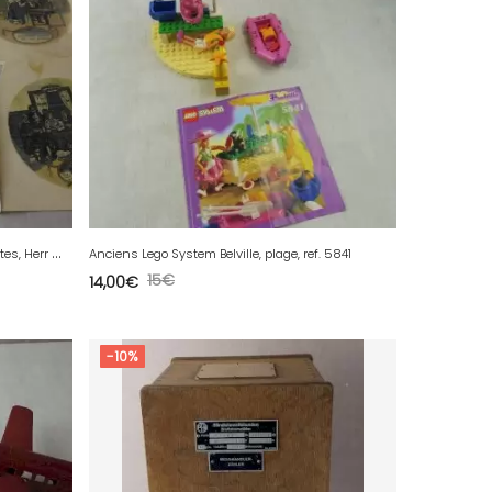
L
ot danciennes décalcomanies dassiettes, Herr Maire, Sarreguemines Loux
Anciens Lego System Belville, plage, ref. 5841
15
€
14,00
€
-10%