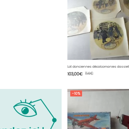
114
€
103,00
€
-10%