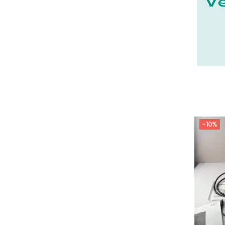
22 - Saint-Brieuc (15
)
23 - Gueret (3
)
24 - Perigueux (1355
)
25 - Besancon (8
)
26 - Valence (116
)
27 - Evreux (17
)
28 - Chartres (1462
)
-10%
29 - Quimper (414
)
20 - Bastia (1
)
30 - Nimes (94
)
31 - Toulouse (1885
)
32 - Auch (14
)
33 - Bordeaux (79
)
34 - Montpellier (2139
)