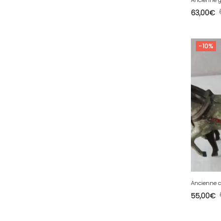
63,00
€
50 - Saint-Lo (7
)
51 - Chalons-en-
Champagne (379
)
-10%
52 - Chaumont (288
)
53 - Laval (2
)
54 - Nancy (99
)
55 - Bar-le-Duc (3
)
56 - Vannes (52
)
58 - Nevers (37
)
59 - Lille (1230
)
60 - Beauvais (131
)
61 - Alencon (3
)
55,00
€
62 - Arras (115
)
63 - Clermont-Ferrand (27
)