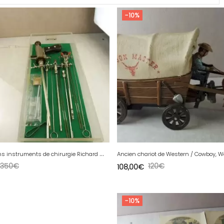
-10%
L
ot d'anciens instruments de chirurgie Richard Wolf, Knittlingen
350
€
120
€
108,00
€
-10%