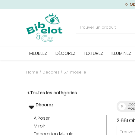
♡
Ob
Vendre
MEUBLEZ
DÉCOREZ
TEXTUREZ
ILLUMINEZ
Home
MEUBLEZ
Home
Décorez
57-moselle
DÉCOREZ
Toutes les catégories
Loca
Décorez
Mose
TEXTUREZ
À Poser
2 661 O
Miroir
ILLUMINEZ
Décoration Murale