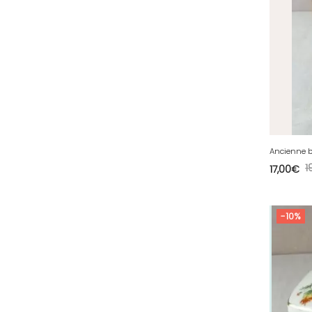
78 - Versailles (49
)
79 - Niort (11
)
80 - Amiens (214
)
81 - Albi (7
)
82 - Montauban (644
)
83 - Toulon (26
)
84 - Avignon (36
)
1
17,00
€
85 - La-Roche-sur-Yon (1220
)
86 - Poitiers (151
)
87 - Limoges (21
)
-10%
88 - Epinal (18
)
89 - Auxerre (185
)
91 - Evry (2035
)
92 - Nanterre (268
)