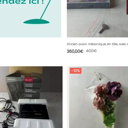
400
€
360,00
€
-10%