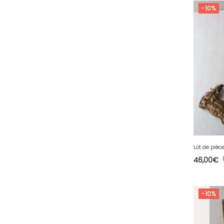
-10%
64 - Pau (134
)
65 - Tarbes (4
)
66 - Perpignan (6
)
67 - Strasbourg (36
)
68 - Colmar (281
)
69 - Lyon (53
)
70 - Vesoul (4
)
71 - Macon (213
)
72 - Le-Mans (514
)
73 - Chambery (764
)
46,00
€
74 - Annecy (59
)
75 - Paris (623
)
-10%
76 - Rouen (65
)
77 - Melun (299
)