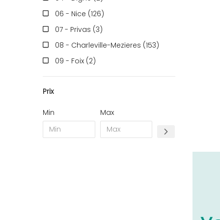
06 - Nice (126
)
07 - Privas (3
)
08 - Charleville-Mezieres (153
)
09 - Foix (2
)
10 - Troyes (257
)
Prix
11 - Carcassonne (37
)
12 - Rodez (6
)
Min
Max
13 - Marseille (259
)
14 - Caen (14
)
16 - Angouleme (4220
)
17 - La-Rochelle (16
)
18 - Bourges (256
)
19 - Tulle (2
)
21 - Dijon (19
)