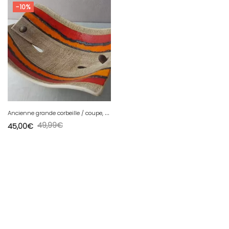
-10%
A
ncienne grande corbeille / coupe, Stoyanov, vintage
49,99
€
45,00
€