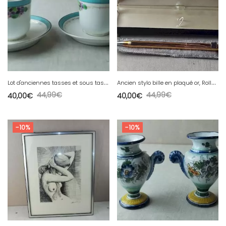
L
ot d'anciennes tasses et sous tasses, décor fleurs, KPM Allemagne
A
ncien stylo bille en plaqué or, Rolled Gold 14 KT, Cross, Ireland
44,99
€
44,99
€
40,00
€
40,00
€
-10%
-10%