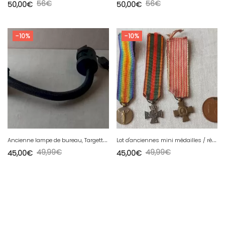
56
€
56
€
50,00
€
50,00
€
-10%
-10%
A
ncienne lampe de bureau, Targetti, vintage années 70
L
ot d'anciennes mini médailles / réductions, militaires, combattant, interallié
49,99
€
49,99
€
45,00
€
45,00
€