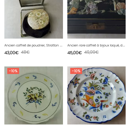
A
ncien coffret de poudrier, Stratton England, vintage
A
ncien rare coffret à bijoux laqué, décor chinois, Geisha, jade, XXe
48
€
49,99
€
43,00
€
45,00
€
-10%
-10%