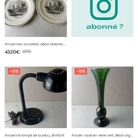
A
nciennes assiettes décor bataille, Bataille de Ligny, de Sarreguemines
48
€
43,00
€
-10%
-10%
A
ncien vase en verre vert, décor argent
Ancienne lampe de bureau, Brilliant