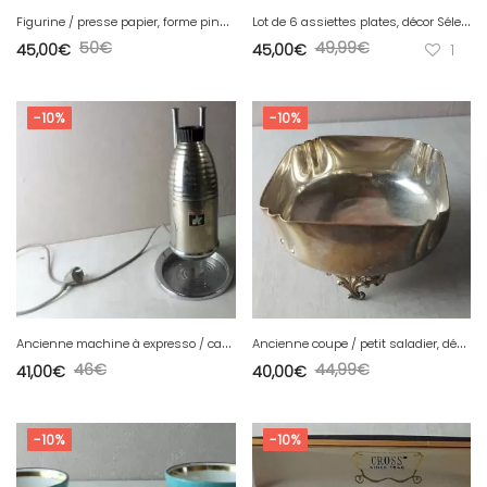
F
igurine / presse papier, forme pingouin / manchot, en cristal de Saint Louis
L
ot de 6 assiettes plates, décor Sélestat, en céramique de Sarreguemines
50
€
49,99
€
45,00
€
45,00
€
1
-10%
-10%
A
ncienne machine à expresso / café, lampe, Paluxette, vintage
A
ncienne coupe / petit saladier, décor rocaille, en métal argenté
46
€
44,99
€
41,00
€
40,00
€
-10%
-10%