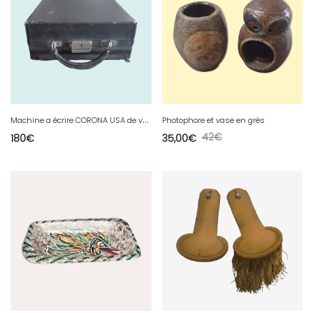
M
achine a écrire CORONA USA de voyage
Photophore et vase en grès
42
€
180
€
35,00
€