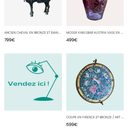
A
NCIEN CHEVAL EN BRONZE ET EMAIL CLOISONNÉ ART ASIATIQUE / CHINE
M
OSER KARLSBAB AUSTRIA VASE EN VERRE À FOND ROUGE ÉMAILLÉ SIGNÉ
799
€
499
€
C
OUPE EN FAÏENCE ET BRONZE / ART ASIATIQUE /CHINE
599
€