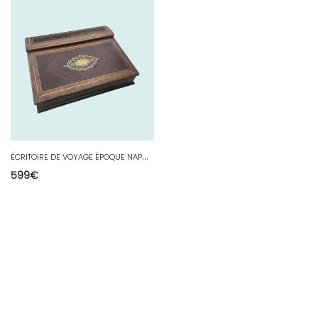
É
CRITOIRE DE VOYAGE ÉPOQUE NAPOLÉON III EN MARQUETERIE
599
€