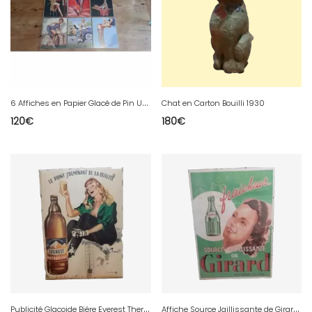
6
Affiches en Papier Glacé de Pin Up des Années 50
Chat en Carton Bouilli 1930
120
€
180
€
P
ublicité Glacoide Biére Everest Thermomètre Signé Trenot
A
ffiche Source Jaillissante de Girard par G.Maubaret Galgon