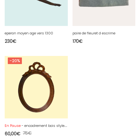
eperon moyen age vers 1300
paire de fleuret d escrime
230
€
170
€
-20%
En Pause
- encadrement bois style Louis XVI
75
€
60,00
€