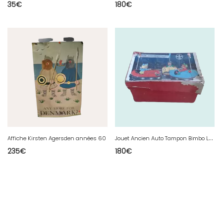
35
€
180
€
J
ouet Ancien Auto Tampon Bimbo Lumineux RCP Année 50
Affiche Kirsten Agersden années 60
235
€
180
€