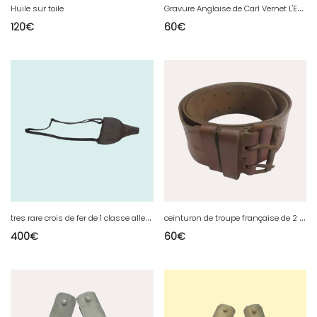
G
ravure Anglaise de Carl Vernet L'Entrée a l'écurie
Huile sur toile
120
€
60
€
t
res rare crois de fer de 1 classe allemande 2 guerre
c
einturon de troupe française de 2 guerre mondiale avec marquage
400
€
60
€