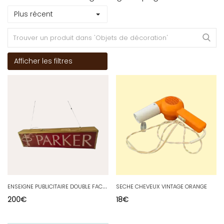
Plus récent
Afficher les filtres
E
NSEIGNE PUBLICITAIRE DOUBLE FACE des stylos PARKER très bon état de 1960
SECHE CHEVEUX VINTAGE ORANGE
200
€
18
€