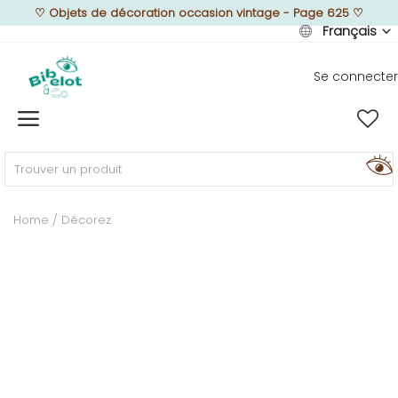
♡
Objets de décoration occasion vintage - Page 625
♡
Français
Se connecter
Vendre
Home
MEUBLEZ
Home
Décorez
DÉCOREZ
TEXTUREZ
ILLUMINEZ