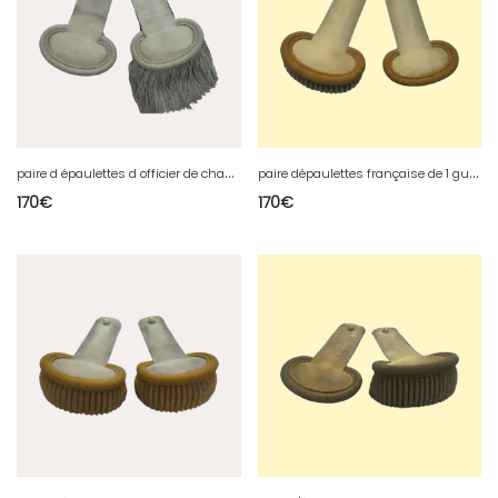
p
aire d épaulettes d officier de chasseur a pied Français de 1 guerre
p
aire dépaulettes française de 1 guerre
170
€
170
€