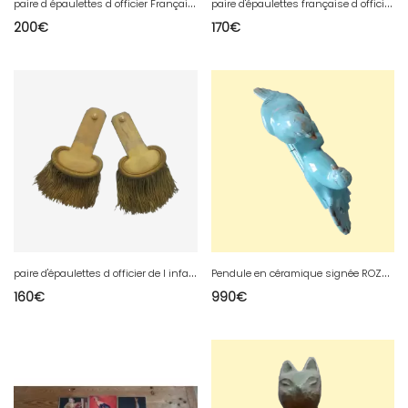
p
aire d épaulettes d officier Français de 1 guerre
p
aire d'épaulettes française d officier de l infanterie
200
€
170
€
p
aire d'épaulettes d officier de l infanterie française de 1 guerre
P
endule en céramique signée ROZAY couleur bleue très rare
160
€
990
€