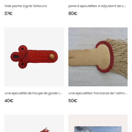
p
aire d epaulettes d adjudant de chasseur a pied de 1 guerre
Vide poche signé Vallauris
37
€
80
€
u
ne epaulette de troupe de garde republicain
u
ne epaulettes francaise de l administration militaire de 1 guerre
40
€
50
€