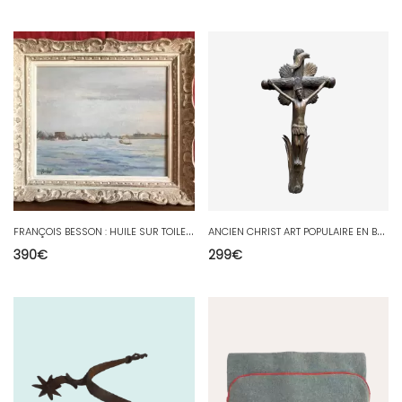
F
RANÇOIS BESSON : HUILE SUR TOILE PORT DE MARCHANDISES MARINE XXEME
A
NCIEN CHRIST ART POPULAIRE EN BOIS SCULPTÉ
390
€
299
€