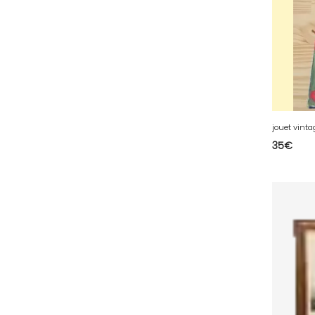
78 - Versailles (49
)
79 - Niort (11
)
80 - Amiens (214
)
81 - Albi (7
)
82 - Montauban (644
)
83 - Toulon (26
)
jouet vinta
35
€
84 - Avignon (36
)
85 - La-Roche-sur-Yon (1220
)
86 - Poitiers (151
)
87 - Limoges (21
)
88 - Epinal (18
)
89 - Auxerre (185
)
91 - Evry (2035
)
92 - Nanterre (268
)