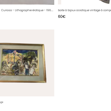
uriosa - Lithographie érotique - 1968 - Épreuve d'Artiste - Les années 60
boite à bijoux asiatique vintage à com
60
€
mpi