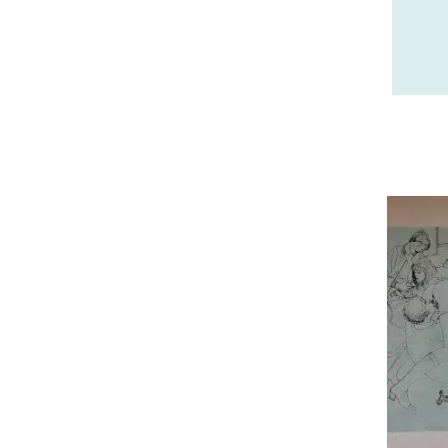
23 - Gueret (3
)
24 - Perigueux (1355
)
25 - Besancon (8
)
26 - Valence (116
)
27 - Evreux (17
)
28 - Chartres (1462
)
29 - Quimper (414
)
20 - Bastia (1
)
30 - Nimes (94
)
31 - Toulouse (1885
)
32 - Auch (14
)
33 - Bordeaux (79
)
34 - Montpellier (2139
)
35 - Rennes (833
)