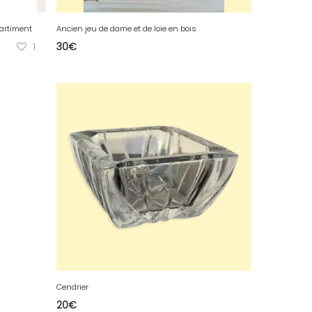
partiment
Ancien jeu de dame et de loie en bois
1
30
€
Cendrier
20
€