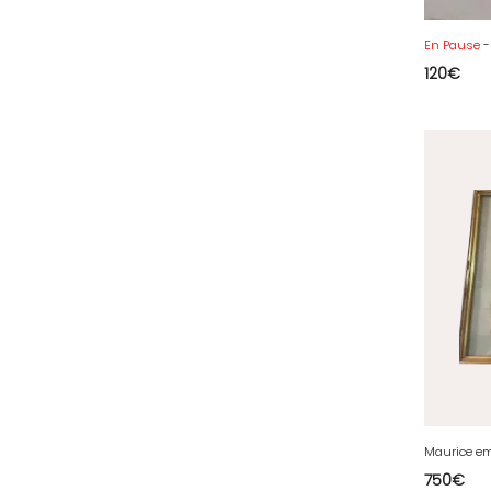
36 - Chateauroux (12
)
En Pause
- C
37 - Tours (15
)
120
€
38 - Grenoble (1492
)
39 - Lons-le-Saunier (36
)
40 - Mont-de-Marsan (9
)
41 - Blois (34
)
42 - Saint-Etienne (378
)
43 - Le-Puy-en-Velay (1
)
44 - Nantes (44
)
45 - Orleans (482
)
47 - Agen (2
)
48 - Mende (5
)
49 - Angers (32
)
Maurice e
750
€
50 - Saint-Lo (7
)