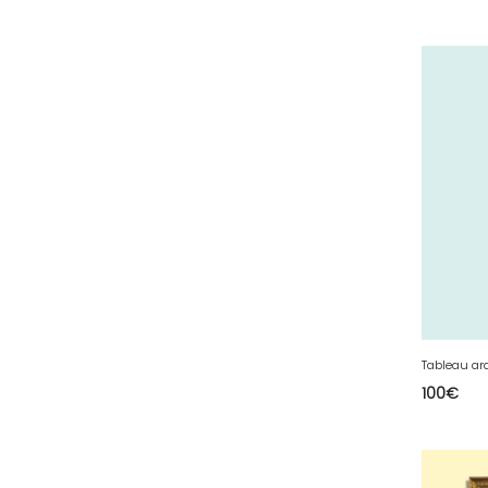
51 - Chalons-en-
Champagne (379
)
52 - Chaumont (288
)
53 - Laval (2
)
54 - Nancy (99
)
55 - Bar-le-Duc (3
)
56 - Vannes (52
)
57 - Metz (2663
)
58 - Nevers (37
)
59 - Lille (1230
)
Tableau ar
60 - Beauvais (131
)
100
€
61 - Alencon (3
)
62 - Arras (115
)
63 - Clermont-Ferrand (27
)