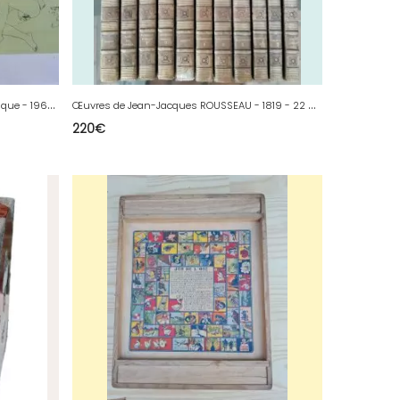
Œ
uvres de Jean-Jacques ROUSSEAU - 1819 - 22 Vol. - Complet
iste - Les cavernes
220
€