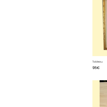
64 - Pau (134
)
65 - Tarbes (4
)
66 - Perpignan (6
)
67 - Strasbourg (36
)
68 - Colmar (281
)
69 - Lyon (53
)
70 - Vesoul (4
)
71 - Macon (213
)
Tableau
72 - Le-Mans (514
)
95
€
73 - Chambery (764
)
74 - Annecy (59
)
75 - Paris (623
)
76 - Rouen (65
)
77 - Melun (299
)