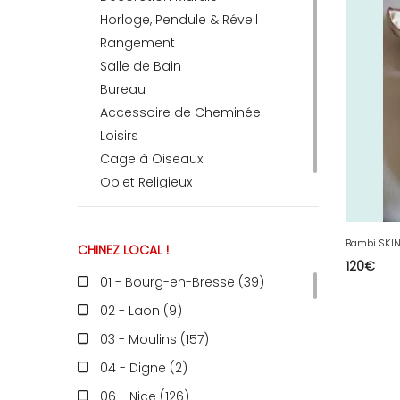
Horloge, Pendule & Réveil
Rangement
RECEVEZ
Salle de Bain
Bureau
Accessoire de Cheminée
BRICOLEZ
Loisirs
Cage à Oiseaux
Bijoux & Accessoires
Objet Religieux
CHINEZ LOCAL !
Français
120
€
01 - Bourg-en-Bresse (39
)
02 - Laon (9
)
03 - Moulins (157
)
04 - Digne (2
)
06 - Nice (126
)