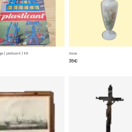
ge ( platicant ) K6
Vase
35
€