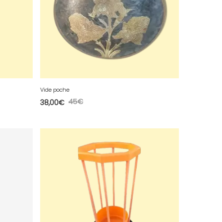
Vide poche
45
€
38,00
€