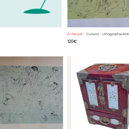
En Pause
- Curiosa - Lithographie érotique - 1968 - Épreuve d'Art
120
€