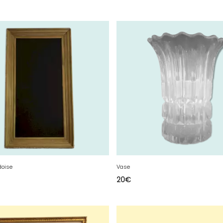
doise
Vase
20
€