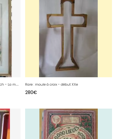
L
ithographie de Constantin Terechkovitch - La mère la fillette et le petit chien
Rare : moule à croix - début XXe
280
€