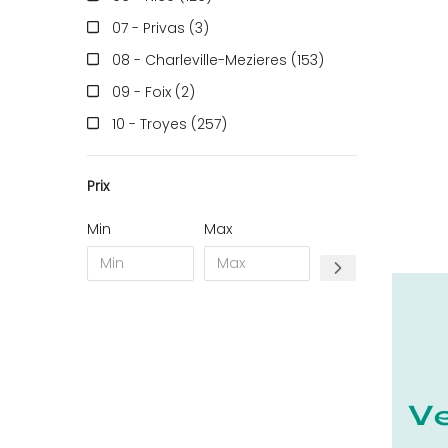
07 - Privas (3
)
08 - Charleville-Mezieres (153
)
09 - Foix (2
)
10 - Troyes (257
)
11 - Carcassonne (37
)
Prix
12 - Rodez (6
)
13 - Marseille (259
)
Min
Max
14 - Caen (14
)
16 - Angouleme (4220
)
17 - La-Rochelle (16
)
18 - Bourges (256
)
19 - Tulle (2
)
21 - Dijon (19
)
22 - Saint-Brieuc (15
)