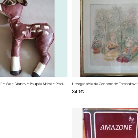
B
ambi SKINE - Walt Disney - Poupée Skinè - Production 1966
340
€