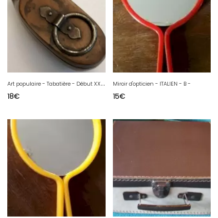
A
rt populaire - Tabatière - Début XXe - Art populaire
Miroir d'opticien - ITALIEN - B -
18
€
15
€