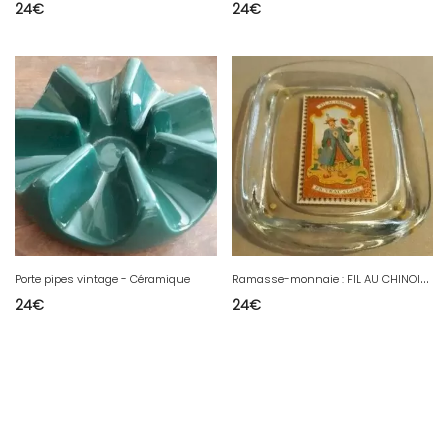
24
€
24
€
R
amasse-monnaie : FIL AU CHINOIS (2)
Porte pipes vintage - Céramique
24
€
24
€