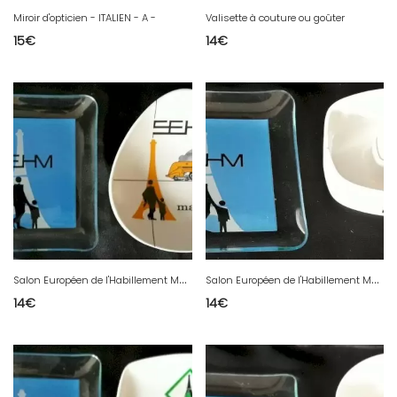
Miroir d'opticien - ITALIEN - A -
Valisette à couture ou goûter
15
€
14
€
S
alon Européen de l'Habillement Masculin - Vintage - 70 th - B
S
alon Européen de l'Habillement Masculin - Vintage - 70 th - E
14
€
14
€