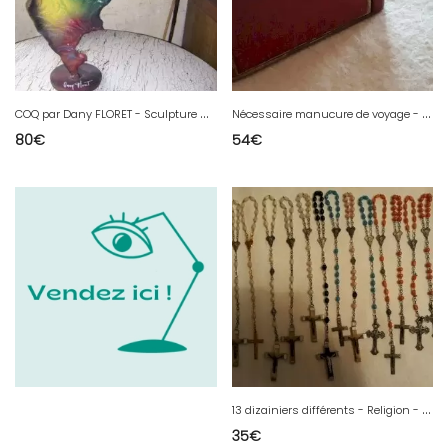
C
OQ par Dany FLORET - Sculpture métallique
N
écessaire manucure de voyage - XXe - Niegeloh - Allemagne
80
€
54
€
1
3 dizainiers différents - Religion - Christianisme - Dévotion - INRI
35
€