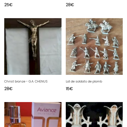
25
€
28
€
Christ bronze - G.A. CHENUS
Lot de soldats de plomb
28
€
15
€