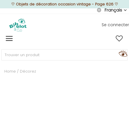
♡
Objets de décoration occasion vintage - Page 626
♡
Français
Se connecter
Vendre
Home
MEUBLEZ
Home
Décorez
DÉCOREZ
TEXTUREZ
ILLUMINEZ