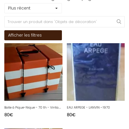
Plus récent
Afficher les filtres
B
oite à Pique-Nique - 70 th - Vintage - So British
EAU ARPEGE - LANVIN ~ 1970
80
€
80
€