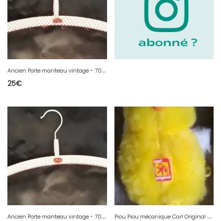
A
ncien Porte manteau vintage - 70th - EVA - C -
25
€
A
ncien Porte manteau vintage - 70th - EVA - B -
P
iou Piou mécanique Carl Original 60s