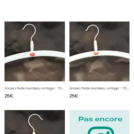
A
ncien Porte manteau vintage - 70th - EVA - A -
A
ncien Porte manteau vintage - 70th - EVA - D -
25
€
25
€