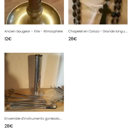
C
hapelet en Corozo - Grande longueur - Fin XIXe début XXe (3)
Ancien bougeoir - XXe - Atmosphère
12
€
28
€
E
nsemble d'instruments gynécologiques - Colin Gentile & autres
28
€