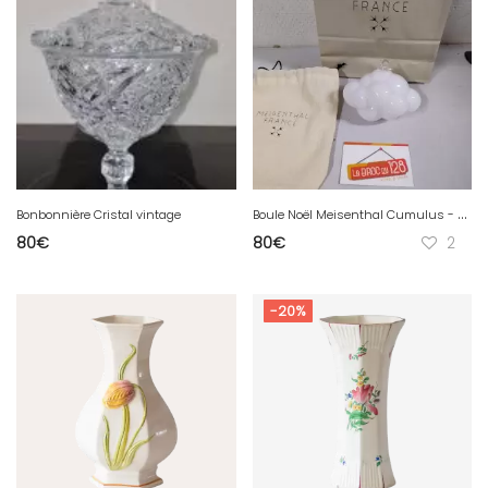
B
oule Noël Meisenthal Cumulus - Blanc - Verre - NEUVE - 2010
Bonbonnière Cristal vintage
80
€
80
€
2
-20%