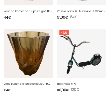
V
ase en barbotine tulipes signé Bassano
V
ase à pans KG Lunéville St Clément Reverbere
64
€
44
€
51,00
€
-8%
V
ase Luminarc torsadé couleur fumé
Trottinette MW
120
€
15
€
110,00
€