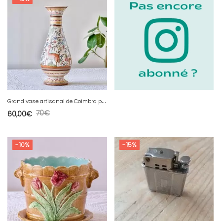
G
rand vase artisanal de Coimbra peint à la main
70
€
60,00
€
-10%
-15%