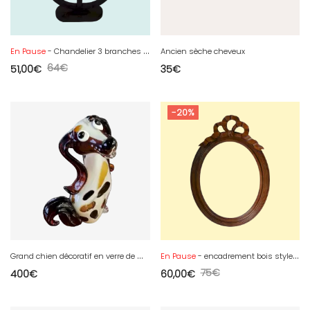
En Pause
- Chandelier 3 branches en bois
Ancien sèche cheveux
64
€
51,00
€
35
€
-20%
G
rand chien décoratif en verre de Murano des années 80
En Pause
- encadrement bois style Louis XVI
75
€
400
€
60,00
€