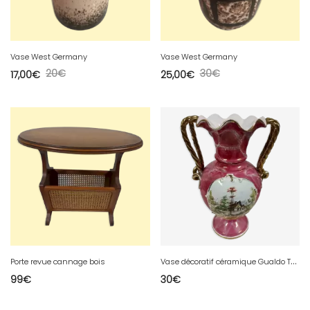
Vase West Germany
Vase West Germany
20
€
30
€
17,00
€
25,00
€
V
ase décoratif céramique Gualdo Tadino Italie
Porte revue cannage bois
99
€
30
€