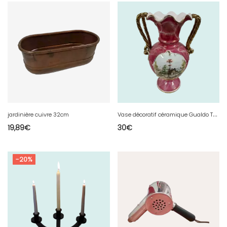
V
ase décoratif céramique Gualdo Tadino Italie
jardinière cuivre 32cm
19,89
€
30
€
-20%