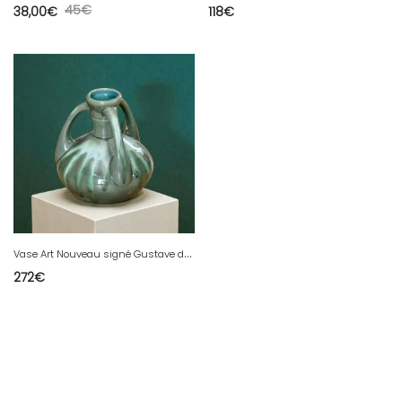
45
€
38,00
€
118
€
V
ase Art Nouveau signé Gustave de Bruyn Fives-Lille
272
€