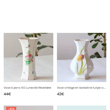
V
ase vintage en barbotine tulipe signé Bassano
Vase à pans KG Luneville Réverbère
44
€
42
€
-15%