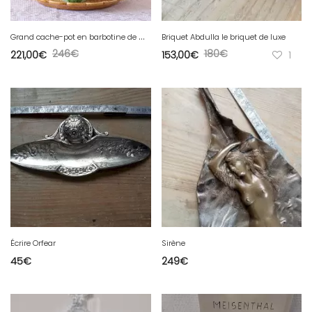
G
rand cache-pot en barbotine de Wasmuel Art Nouveau XIXe
Briquet Abdulla le briquet de luxe
246
€
180
€
221,00
€
153,00
€
1
Écrire Orfear
Sirène
45
€
249
€