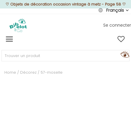
♡
Objets de décoration occasion vintage à metz - Page 58
♡
Français
Se connecter
Vendre
Home
MEUBLEZ
Home
Décorez
57-moselle
DÉCOREZ
TEXTUREZ
ILLUMINEZ