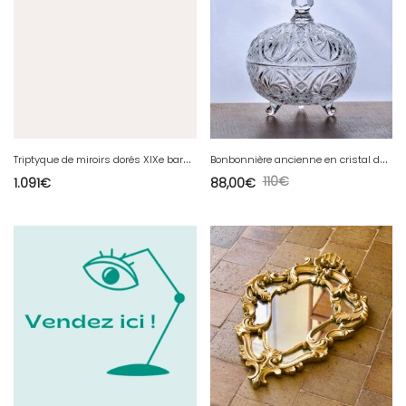
T
riptyque de miroirs dorés XIXe baroque rocaille
B
onbonnière ancienne en cristal de Bohème
110
€
1.091
€
88,00
€