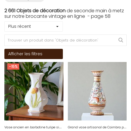
2 661 Objets de décoration
de seconde main à metz
sur notre brocante vintage en ligne - page 58
Plus récent
Afficher les filtres
-15%
V
ase ancien en barbotine tulipe signé Bassano
G
rand vase artisanal de Coimbra peint à la main, pièce unique