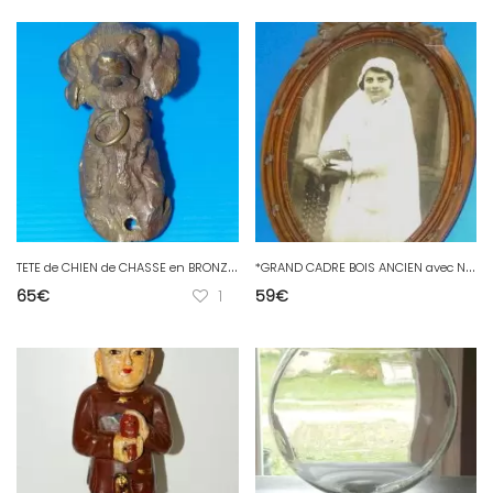
T
ETE de CHIEN de CHASSE en BRONZE XIXe COLLECTION CHASSEUR déco Meuble cadre
*
GRAND CADRE BOIS ANCIEN avec NOEUD début 1900 PHOTO COMMUNIANTE 53,2 x 37 cm XX
65
€
1
59
€