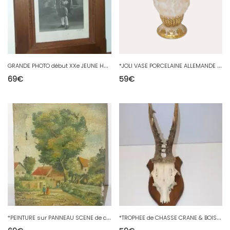
G
RANDE PHOTO début XXe JEUNE HOMME TENUE MOUSQUETAIRE CADRE BOIS NOEUD / Verre
*
JOLI VASE PORCELAINE ALLEMANDE XIXe VON SCHIERHOLZ CAPRI décor Putti Dorure D
69
€
59
€
*
PEINTURE sur PANNEAU SCENE de cour de FERME signé F.ROUSSY daté 1917 POILU
*
TROPHEE de CHASSE CRANE & BOIS sur ECUSSON BOIS DAGUET ORBEY 27/08/2011 déco D