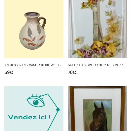
A
NCIEN GRAND VASE POTERIE WEST GERMANY VINTAGE COLLECTION DECO XXe 1950/60
S
UPERBE CADRE PORTE PHOTO VERRE PEINT PENSEES MULTICOLORES IMPRESSIONNISTE XIXe
59
€
70
€