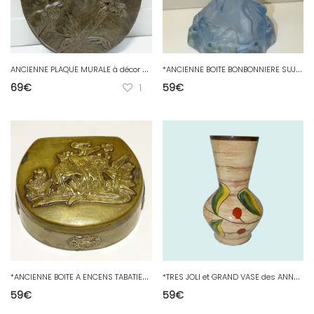
A
NCIENNE PLAQUE MURALE à décor de MARIANNE Coiffure avec EPIS de Blé & COCARDE
*
ANCIENNE BOITE BONBONNIERE SUJET en VERRE PETITE FILLE & LAPIN couleur BLEUE
69
€
1
59
€
*
ANCIENNE BOITE A ENCENS TABATIERE LAITON décor de GRUES en Applique ASIE D
*
TRES JOLI et GRAND VASE des ANNEES 60 en CERAMIQUE ST CLEMENT SIXTIES VINTAGE
59
€
59
€