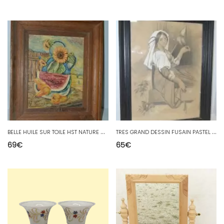
B
ELLE HUILE SUR TOILE HST NATURE MORTE FLEURS TOURNESOLS FRUITS Signée R.MAURICE
T
RES GRAND DESSIN FUSAIN PASTEL FILEUSE LAINE belle COIFFE XIXe NIII Signé
69
€
65
€