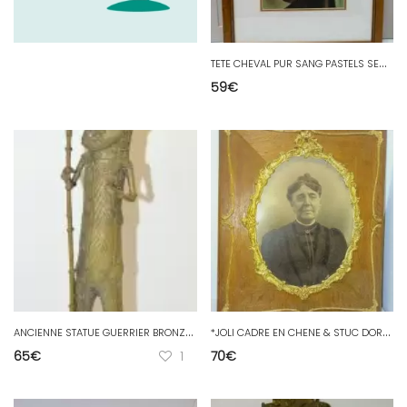
T
ETE CHEVAL PUR SANG PASTELS SECS C. VIDAL BOULEY ENCADRE SOUS VERRE DECO XXe
59
€
A
NCIENNE STATUE GUERRIER BRONZE AFRIQUE ART TRIBAL PRIMITIF COLLECTION déco
*
JOLI CADRE EN CHENE & STUC DORE début XXe PHOTO FEMME photographe FELIX LAC
65
€
1
70
€