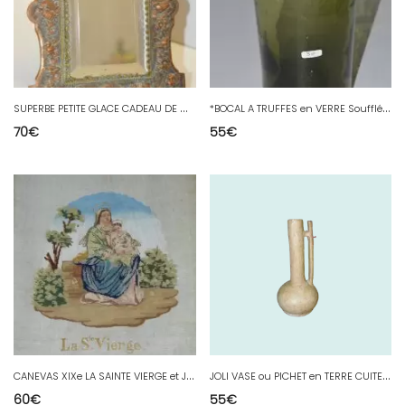
S
UPERBE PETITE GLACE CADEAU DE MARIAGE XIXe BRONZE Cuivré NID COLOMBES VITRINE
*
BOCAL A TRUFFES en VERRE Soufflé XVIIIe VERT Foncé COLLECTION CUISINE N° 30
70
€
55
€
C
ANEVAS XIXe LA SAINTE VIERGE et JESUS 1866 SANS CADRE VISAGES et MAINS VELOURS
J
OLI VASE ou PICHET en TERRE CUITE XIXe collection déco JARDIN fleurs vitrine
60
€
55
€