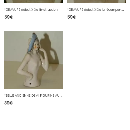
*
GRAVURE début XIXe l'instruction G Busset Del Sculpteur AUGRAND PARFAIT Empire
*
GRAVURE début XIXe la récompense G Busset Del Sculpteur AUGRAND PARFAIT Empire
59
€
59
€
*
BELLE ANCIENNE DEMI FIGURINE AU CHAPEAU PORCELAINE DEUTSCHLAND COLLECTION
39
€