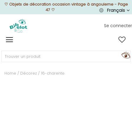
♡
Objets de décoration occasion vintage à angouleme - Page
47
♡
Français
Se connecter
Vendre
Home
MEUBLEZ
Home
Décorez
16-charente
DÉCOREZ
TEXTUREZ
ILLUMINEZ