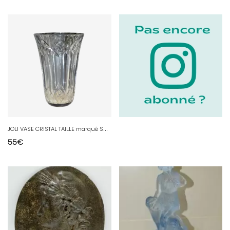
J
OLI VASE CRISTAL TAILLE marqué SAINT LOUIS 1950/60 DECO pour FLEURS VITRINE
55
€