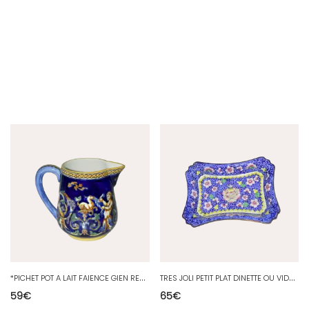
*
PICHET POT A LAIT FAIENCE GIEN RENAISSANCE BLEU 1938/1960 Réf 07011612/137
T
RES JOLI PETIT PLAT DINETTE OU VIDE POCHE EMAIL EMAILLE FLEURS XIXe VITRINE
59
€
65
€