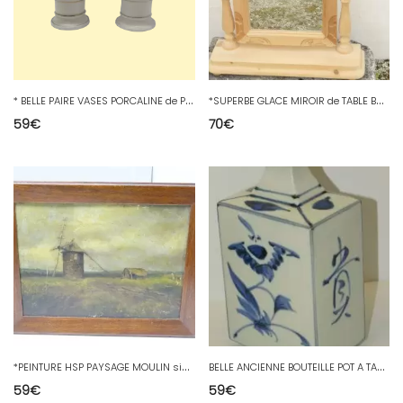
*
BELLE PAIRE VASES PORCALINE de PARIS XIXe BELLES COULEURS COLLECTION VITRINE D
*
SUPERBE GLACE MIROIR de TABLE BRONZE NAPOLEON III NIII XIXe table de toilette
59
€
70
€
*
PEINTURE HSP PAYSAGE MOULIN signé G.MACE cadre Couleur ACAJOU milieu XXe DECO
B
ELLE ANCIENNE BOUTEILLE POT A TABAC PORCELAINE DE CHINE BLANC/BLEU COLLECTION
59
€
59
€