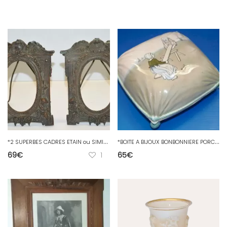
*
2 SUPERBES CADRES ETAIN ou SIMILAIRE XIXe puttis angelots JUS DE GRENIER déco
*
BOITE A BIJOUX BONBONNIERE PORCELAINE GROS COUSSIN 2 Enfants HOLLANDAIS MEISEL
69
€
1
65
€