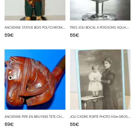
A
NCIENNE STATUE BOIS POLYCHROME ASIE CHINE HOMME XIX/XXe collection BOUDDHA
T
RES JOLI BOCAL A POISSONS AQUARIUM en VERRE Soufflé Moderniste XXe déco design
59
€
55
€
A
NCIENNE PIPE EN BRUYERE TETE CHEVAL YEUX SULFURE CREATION FRANK REAL BRIAR
J
OLI CADRE PORTE PHOTO XIXe GROS NOEUD BRONZE BEAU VERRE ORIGINE PHOTO FAMILLE
69
€
55
€