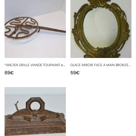
*
ANCIEN GRILLE VIANDE TOURNANT en FER FORGE XIXe jus de grange à nettoyer D
G
LACE MIROIR FACE A MAIN BRONZE Style LOUIS XV OBJET DE COLLECTION déco Boudoir
69
€
59
€