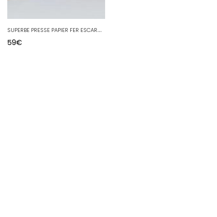
S
UPERBE PRESSE PAPIER FER ESCARGOT Stylisé style E BRANDT MODERNISTE COLLECTION
59
€