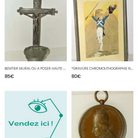
B
ENITIER MURAL OU A POSER HAUTE EPOQUE ETAIN XVIIIe CHRIST refixé RELIGION Jésus
*
GRAVURE CHROMOLITHOGRAPHIE NUMEROTEE SIGNE R.VACHET VIVE L EMPEREUR ENCADRE
85
€
80
€