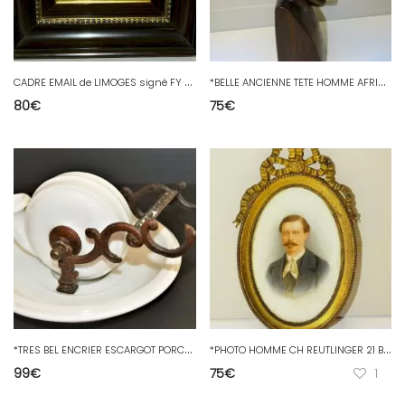
C
ADRE EMAIL de LIMOGES signé FY CARMONA PAYSAGE BORD de RIVIERE Cadre Bois
*
BELLE ANCIENNE TETE HOMME AFRICAIN BOIS LOURD Sculpté ART TRIBAL COLLECTION D
80
€
75
€
*
TRES BEL ENCRIER ESCARGOT PORCELAINE et BRONZE XIXe INKWELL COLLECTION VITRINE
*
PHOTO HOMME CH REUTLINGER 21 Bd MONTMARTRE PARIS EXPO UNIVERSELLE 1867 Cadre D
99
€
75
€
1