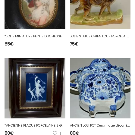
*
JOLIE MINIATURE PEINTE DUCHESSE du DEVONSHIRE signée G BOROUGH NAPOLEON III D
J
OLIE STATUE CHIEN LOUP PORCELAINE IRISEE H.BEQUET COLLECTION DECO VINTAGE XXe
85
€
75
€
*
ANCIENNE PLAQUE PORCELAINE SIGNEE MARCEL CHAUFRIASSE LIMOGES CADRE STUC
A
NCIEN JOLI POT Céramique décor BLEUS FLEURS et OISEAUX signé Réf. 1704166 - 71
80
€
1
80
€