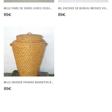
B
ELLE PAIRE DE SERRE LIVRES OISEAUX REGULE PEINT sur MARBRE COLLECTION DECO XXe
B
EL ENCRIER DE BUREAU BRONZE XIXe Napoleon III décor de mascarons à nettoyer
89
€
89
€
B
ELLE GRANDE PANIERE BANNETON BOURGNE ANCIENNE en Paille avec son couvercle déco
89
€