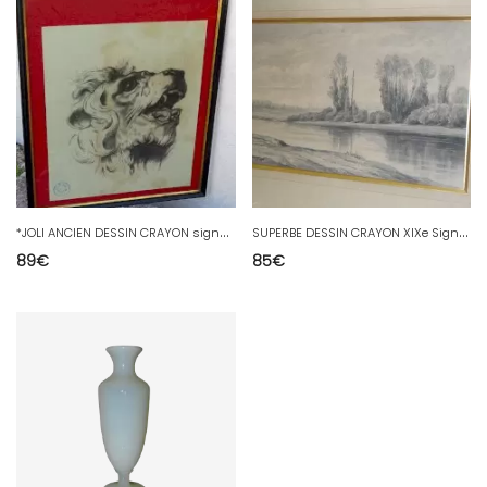
*
JOLI ANCIEN DESSIN CRAYON signé BONCHARISEAU Tête de LION RUGISSANT / Verre D
S
UPERBE DESSIN CRAYON XIXe Signé daté 1876 PAYSAGE BORD DE LEAU COLLECTION DECO
89
€
85
€