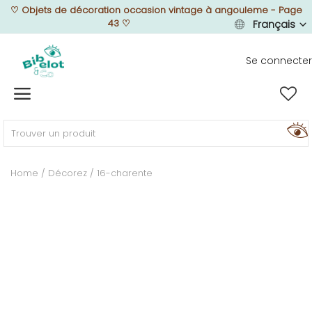
♡
Objets de décoration occasion vintage à angouleme - Page
43
♡
Français
Se connecter
Vendre
Home
MEUBLEZ
Home
Décorez
16-charente
DÉCOREZ
TEXTUREZ
ILLUMINEZ