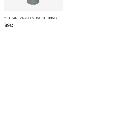
*
ELEGANT VASE OPALINE DE CRISTAL signé SEVRES FRANCE COLLECTION DECO
89
€