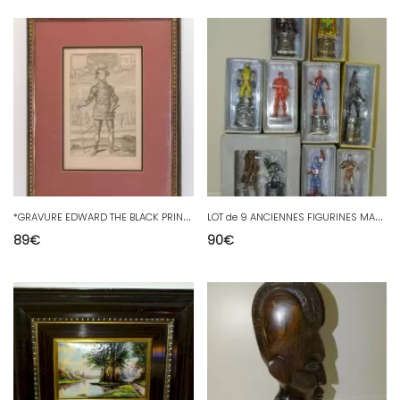
*
GRAVURE EDWARD THE BLACK PRINCE Reprinted for GREGSONS FRAGMENTS of LANCASTER D
L
OT de 9 ANCIENNES FIGURINES MARVEL EAGLEMOSS PUBLICATIONS ltd COLLECTION
89
€
90
€