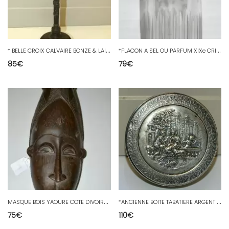
*
BELLE CROIX CALVAIRE BONZE & LAITON Patiné Style EMPIRE VIERGE à l'Enfant D
*
FLACON A SEL OU PARFUM XIXe CRISTAL BOUCHON ARGENT MASSIF COLLECTION VITRINE
85
€
79
€
M
ASQUE BOIS YAOURE COTE DIVOIRE BOIS AFRIQUE XXe 1950 déco Réf. 07011612-129
*
ANCIENNE BOITE TABATIERE ARGENT décor daprès FRAINIER Poinçon Crabe + Orfèvre
75
€
110
€