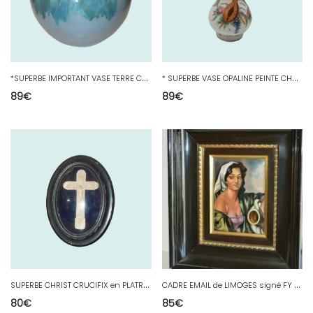
*
SUPERBE IMPORTANT VASE TERRE CUITE EMAILLEE avec COULURES & à CRAQUELURES D
*
SUPERBE VASE OPALINE PEINTE CHARLES X décor dinstruments de Musique FLEURS D
89
€
89
€
S
UPERBE CHRIST CRUCIFIX en PLATRE sous VERRE BOMBE CADRE BOIS NOIRCI NIII XIXe
C
ADRE EMAIL de LIMOGES signé FY CARMONA PORTRAIT FEMME GITANE signé Cadre Bois
80
€
85
€