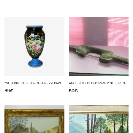
*
SUPERBE VASE PORCELAINE de PARIS Fond NOIR décor FLEURI XIXe COLLECTION NIII D
A
NCIEN JOUG DHOMME PORTEUR DEAU en Bois avec ses chaines jus de grenier OUTIL
89
€
50
€