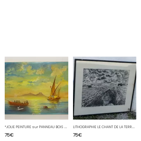
*
JOLIE PEINTURE sur PANNEAU BOIS SCENE MARINE bateaux signé L.PERSIC 1907
L
ITHOGRAPHIE LE CHANT DE LA TERRE HOMMAGE à GUSTAV MAHLER 1972 Petit tirage 6/10
75
€
75
€