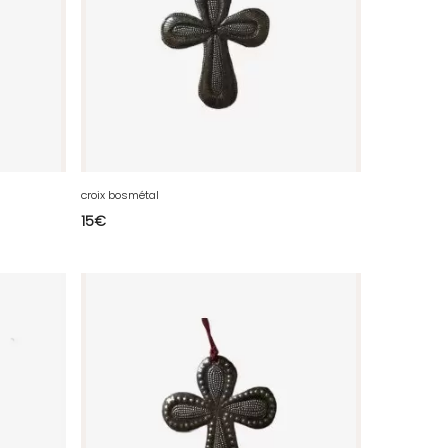
croix bosmétal
15
€