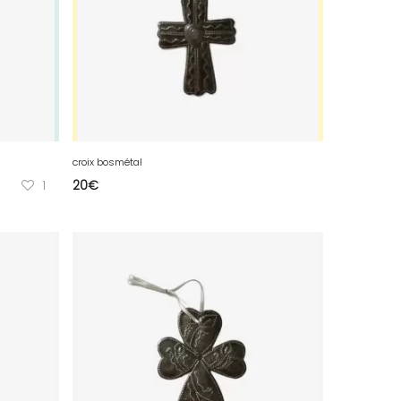
croix bosmétal
1
20
€