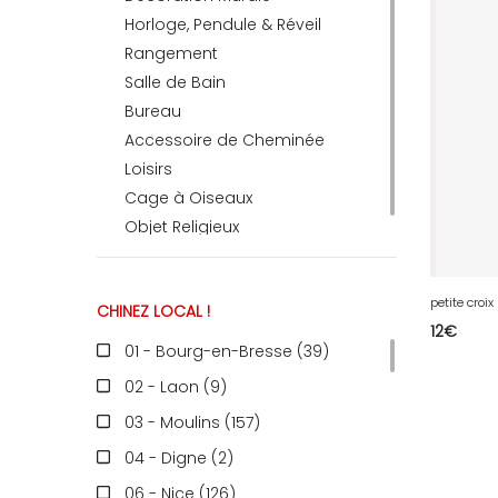
Horloge, Pendule & Réveil
Rangement
RECEVEZ
Salle de Bain
Bureau
Accessoire de Cheminée
BRICOLEZ
Loisirs
Cage à Oiseaux
Bijoux & Accessoires
Objet Religieux
petite croi
CHINEZ LOCAL !
Français
12
€
01 - Bourg-en-Bresse (39
)
02 - Laon (9
)
03 - Moulins (157
)
04 - Digne (2
)
06 - Nice (126
)