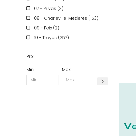
07 - Privas (3
)
08 - Charleville-Mezieres (153
)
09 - Foix (2
)
10 - Troyes (257
)
11 - Carcassonne (37
)
Prix
12 - Rodez (6
)
13 - Marseille (259
)
Min
Max
14 - Caen (14
)
16 - Angouleme (4220
)
17 - La-Rochelle (16
)
18 - Bourges (256
)
19 - Tulle (2
)
21 - Dijon (19
)
22 - Saint-Brieuc (15
)