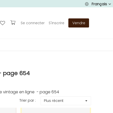
Français
Se connecter
S'inscrire
Vendre
- page 654
 vintage en ligne - page 654
Trier par :
Plus récent