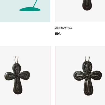
croix bosmétal
15
€