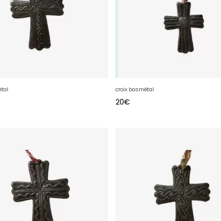
étal
croix bosmétal
20
€