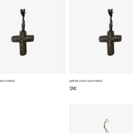
x bosmétal
petite croix bosmétal
12
€