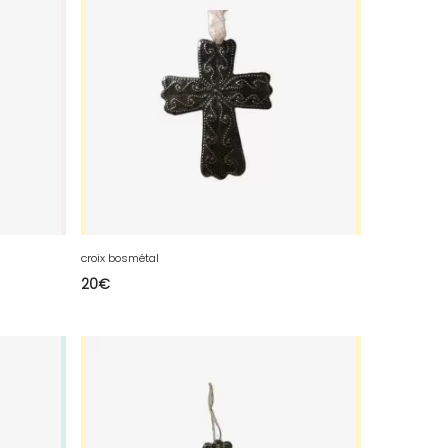
croix bosmétal
20
€