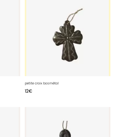
petite croix bosmétal
12
€