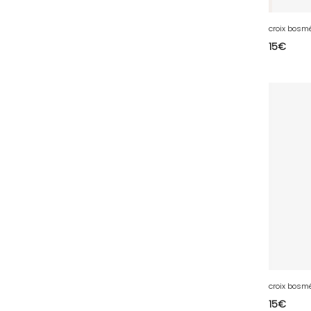
36 - Chateauroux (12
)
croix bosm
37 - Tours (15
)
15
€
38 - Grenoble (1492
)
39 - Lons-le-Saunier (36
)
40 - Mont-de-Marsan (9
)
41 - Blois (34
)
42 - Saint-Etienne (378
)
43 - Le-Puy-en-Velay (1
)
44 - Nantes (44
)
45 - Orleans (482
)
47 - Agen (2
)
48 - Mende (5
)
49 - Angers (32
)
croix bosm
15
€
50 - Saint-Lo (7
)