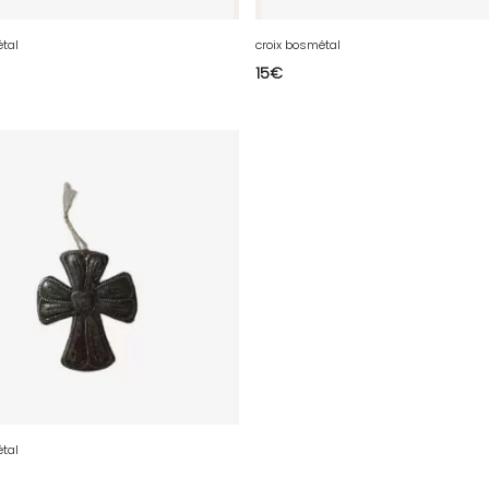
étal
croix bosmétal
15
€
étal