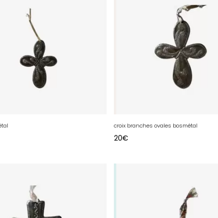
étal
croix branches ovales bosmétal
20
€