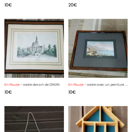
10
€
20
€
En Pause
- cadre dessin de DINAN
En Pause
- cadre avec un peinture de POSITANO signé
10
€
10
€