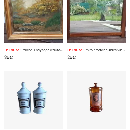
En Pause
- tableau paysage d’automne signée
En Pause
- miroir rectangulaire vintage années 60/70
35
€
25
€