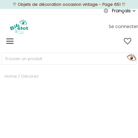
♡
Objets de décoration occasion vintage - Page 651
♡
Français
Se connecter
Vendre
Home
MEUBLEZ
Home
Décorez
DÉCOREZ
TEXTUREZ
ILLUMINEZ