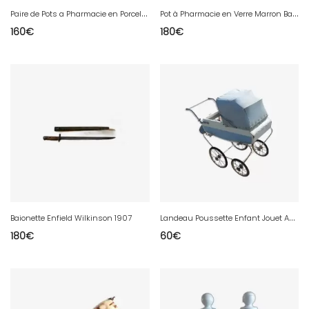
P
aire de Pots a Pharmacie en Porcelaine
P
ot à Pharmacie en Verre Marron Bals : Canad
160
€
180
€
L
andeau Poussette Enfant Jouet Ancien avec Poupon
Baionette Enfield Wilkinson 1907
180
€
60
€