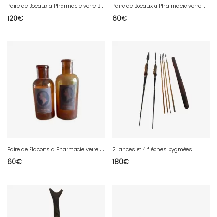
P
aire de Bocaux a Pharmacie verre Bleu
P
aire de Bocaux a Pharmacie verre Marron
120
€
60
€
P
aire de Flacons a Pharmacie verre Marron
2 lances et 4 fléches pygmées
60
€
180
€