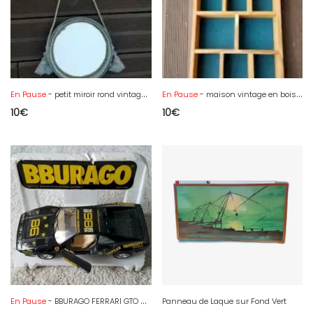
En Pause
- petit miroir rond vintage en velours
En Pause
- maison vintage en bois compartiment pour miniatures
10
€
10
€
En Pause
- BBURAGO FERRARI GTO 86
Panneau de Laque sur Fond Vert