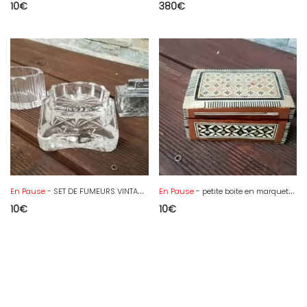
10
€
380
€
En Pause
- SET DE FUMEURS VINTAGE ( ZAPALNICZKA ZESTAW STOŁOWY W KRYSZTALE )
En Pause
- petite boite en marqueterie
10
€
10
€