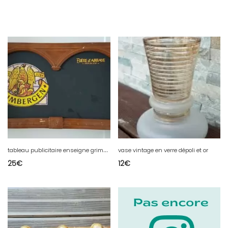
t
ableau publicitaire enseigne grimbergen
vase vintage en verre dépoli et or
25
€
12
€