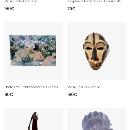
P
oupée de Fertilité Bois Ashanti Akwaba
Masque IGBO Nigéria
180
€
75
€
P
hoto Féte Traditionnelle à Ouidah Bénin
Masque IGBO Nigeria
90
€
180
€