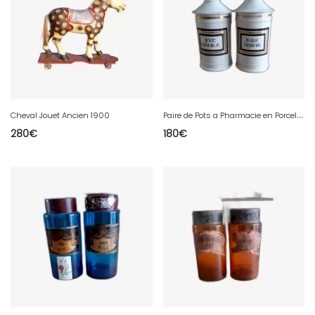
P
aire de Pots a Pharmacie en Porcelaine
Cheval Jouet Ancien 1900
280
€
180
€