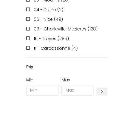
03 - Moulins (20
)
04 - Digne (2
)
06 - Nice (49
)
08 - Charleville-Mezieres (128
)
10 - Troyes (285
)
11 - Carcassonne (4
)
13 - Marseille (55
)
Prix
14 - Caen (17
)
15 - Aurillac (2
)
Min
Max
16 - Angouleme (2367
)
17 - La-Rochelle (29
)
18 - Bourges (255
)
19 - Tulle (16
)
21 - Dijon (8
)