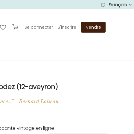
Français
Se connecter
S'inscrire
Vendre
Rodez (12-aveyron)
ence...” - Bernard Loiseau
cante vintage en ligne