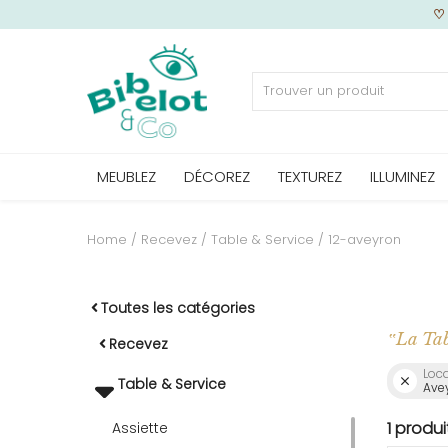
Vendre
MEUBLEZ
DÉCOREZ
TEXTUREZ
ILLUMINEZ
Home
MEUBLEZ
Home
Recevez
Table & Service
12-aveyron
DÉCOREZ
Toutes les catégories
‟La Tabl
Recevez
Loca
TEXTUREZ
Table & Service
Ave
1 produi
Assiette
ILLUMINEZ