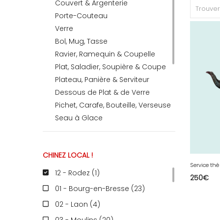
Couvert & Argenterie
Porte-Couteau
Verre
RECEVEZ
Bol, Mug, Tasse
Ravier, Ramequin & Coupelle
BRICOLEZ
Plat, Saladier, Soupière & Coupe
Plateau, Panière & Serviteur
Dessous de Plat & de Verre
Bijoux & Accessoires
Pichet, Carafe, Bouteille, Verseuse
Seau à Glace
Salière & Poivrière, Huilier &
Français
Vinaigrier
CHINEZ LOCAL !
Sucrier, Confiturier
Service thé
Saucière
12 - Rodez (1
)
250
€
Beurrier
01 - Bourg-en-Bresse (23
)
Coquetier
02 - Laon (4
)
Terrine