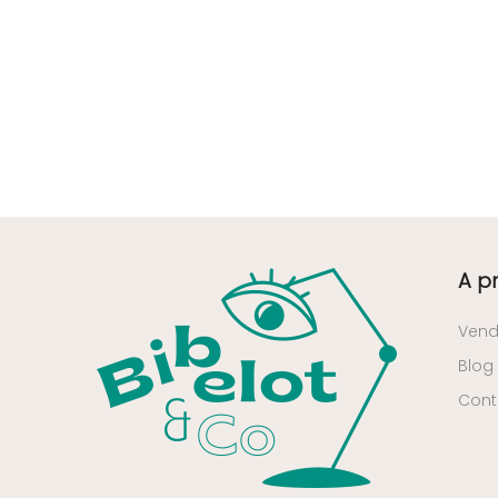
36 - Chateauroux (6
)
37 - Tours (13
)
38 - Grenoble (531
)
40 - Mont-de-Marsan (7
)
41 - Blois (31
)
42 - Saint-Etienne (172
)
44 - Nantes (43
)
45 - Orleans (405
)
A p
48 - Mende (5
)
49 - Angers (13
)
Vend
50 - Saint-Lo (2
)
Blog
51 - Chalons-en-
Cont
Champagne (159
)
52 - Chaumont (83
)
53 - Laval (3
)