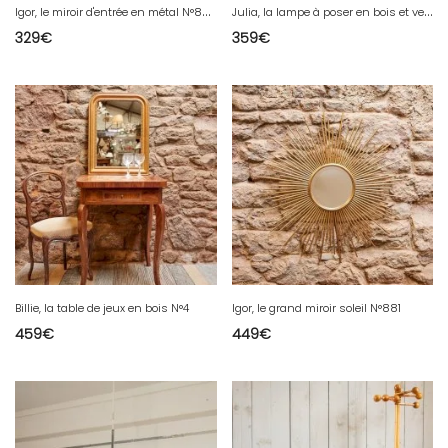
I
gor, le miroir d'entrée en métal N°882
J
ulia, la lampe à poser en bois et verre N°573
329
€
359
€
Billie, la table de jeux en bois N°4
Igor, le grand miroir soleil N°881
459
€
449
€