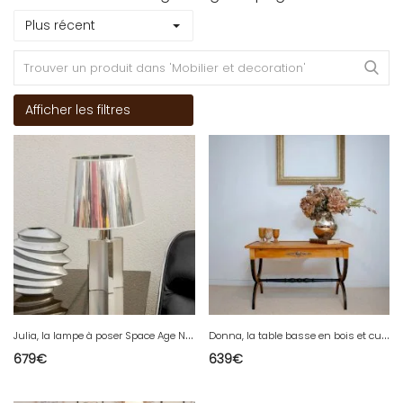
Plus récent
Afficher les filtres
J
ulia, la lampe à poser Space Age N°624
D
onna, la table basse en bois et cuir N°720
679
€
639
€