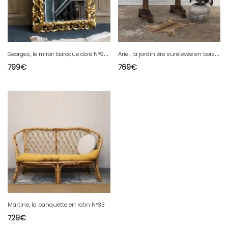
G
eorges, le miroir baroque doré N°956
A
riel, la jardinière surélevée en bois N°481
799
€
769
€
Martine, la banquette en rotin N°33
729
€