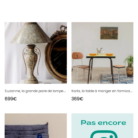
S
uzanne, la grande paire de lampes effet marbre N°482
K
arla, la table à manger en formica jaune N°1011
699
€
369
€