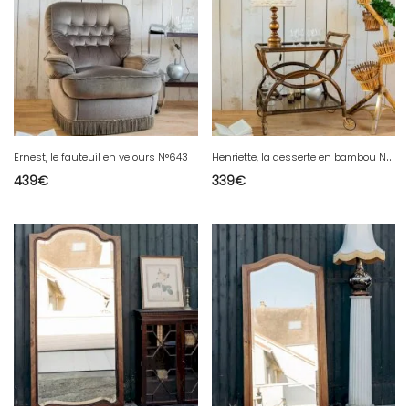
H
enriette, la desserte en bambou N°147
Ernest, le fauteuil en velours N°643
439
€
339
€