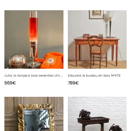
J
ulia, la lampe à lave seventies chromée N°650
Edouard, le bureau en bois N°479
569
€
789
€