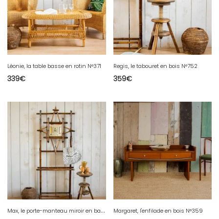
Léonie, la table basse en rotin N°371
Regis, le tabouret en bois N°752
339
€
359
€
M
ax, le porte-manteau miroir en bambou N°218
Margaret, l'enfilade en bois N°359