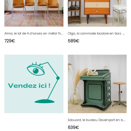
A
lma, le lot de 4 chaises en métal N°539
O
lga, la commode bicolore en bois N°367
729
€
589
€
E
douard, le bureau Davenport en bois N°541
639
€