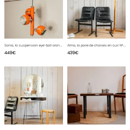
S
onia, la suspension eye-ball orange N°150
A
lma, la paire de chaises en cuir N°1116
449
€
439
€