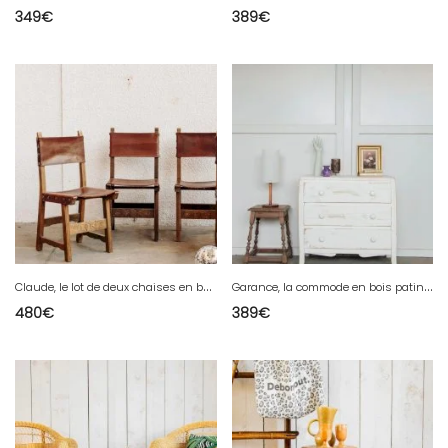
349
€
389
€
C
laude, le lot de deux chaises en bois N°596
G
arance, la commode en bois patinée N°199
480
€
389
€