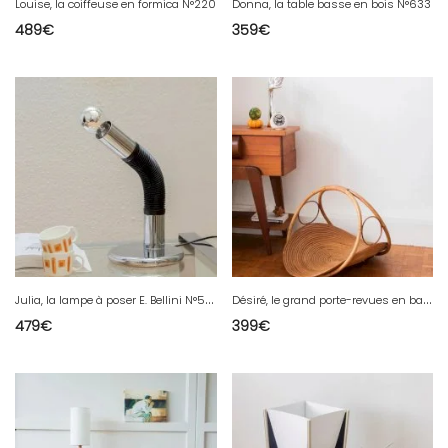
Louise, la coiffeuse en formica N°220
Donna, la table basse en bois N°633
489
€
359
€
J
ulia, la lampe à poser E. Bellini N°540
D
ésiré, le grand porte-revues en bambou N°116
479
€
399
€