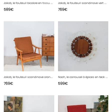
J
akob, le fauteuil bicolore en tissu N°627
J
akob, le fauteuil scandinave vert N°625
589
€
769
€
J
akob, le fauteuil scandinave orange N°626
N
oah, le carrousel à épices en teck N°9
769
€
599
€