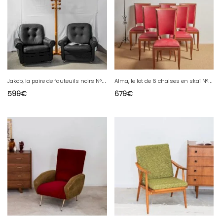
J
akob, la paire de fauteuils noirs N°641
A
lma, le lot de 6 chaises en skaï N°1080
599
€
679
€