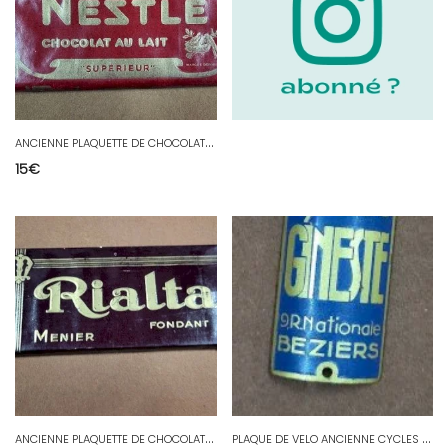
A
NCIENNE PLAQUETTE DE CHOCOLAT AU LAIT NESTLE FACTICE ECHANTILLON
15
€
A
NCIENNE PLAQUETTE DE CHOCOLAT MENIER RIALTA FONDANT FACTICE DE PRESENTATION
P
LAQUE DE VELO ANCIENNE CYCLES GINESTE BEZIERS