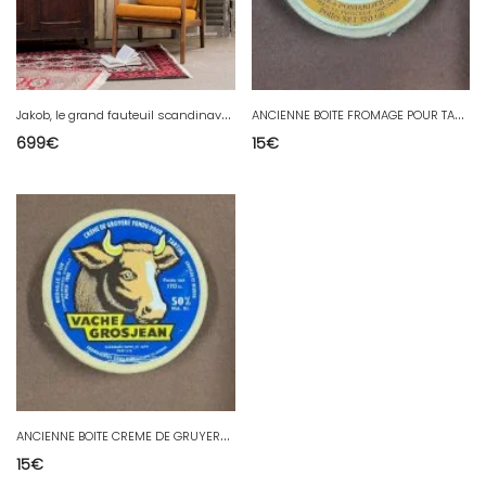
J
akob, le grand fauteuil scandinave en bois N°718
A
NCIENNE BOITE FROMAGE POUR TARTINES NESTLE DE PRESENTATION FACTICE EN CARTON
699
€
15
€
A
NCIENNE BOITE CREME DE GRUYERE FONDU POUR TARTINES VACHE GROSJEAN EN CARTON
15
€