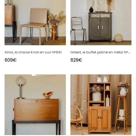
G
ilbert, le buffet patiné en métal N°490
Alma, la chaise Knoll en cuir N°861
609
€
629
€