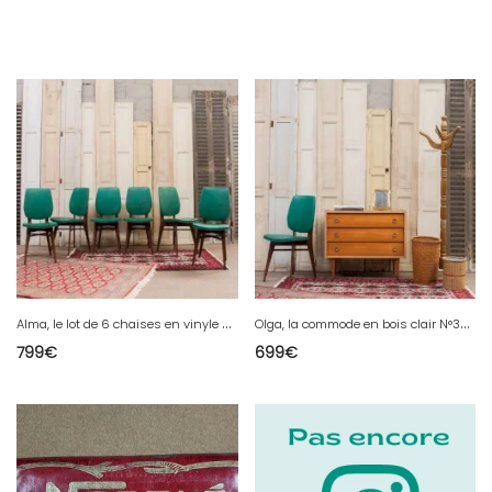
A
lma, le lot de 6 chaises en vinyle et bois N°1098
O
lga, la commode en bois clair N°320
799
€
699
€