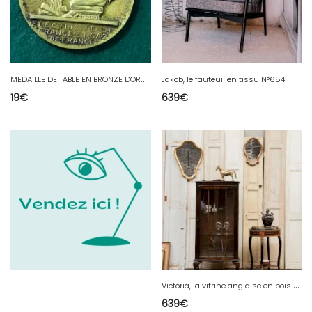
M
EDAILLE DE TABLE EN BRONZE DORE EDF ET GAZ DE FRANCE HENRI DROPSY N° 101
Jakob, le fauteuil en tissu N°654
19
€
639
€
V
ictoria, la vitrine anglaise en bois foncé N°100
639
€