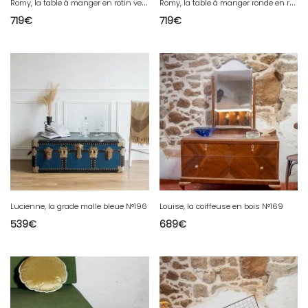
R
omy, la table à manger en rotin vert N°394
R
omy, la table à manger ronde en rotin N°389
719
€
719
€
Lucienne, la grade malle bleue N°196
Louise, la coiffeuse en bois N°169
539
€
689
€