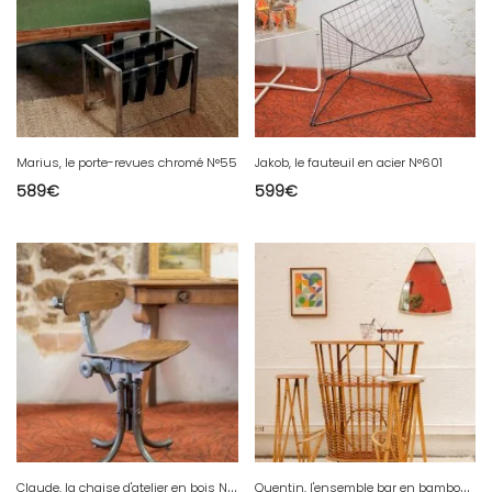
Marius, le porte-revues chromé N°55
Jakob, le fauteuil en acier N°601
589
€
599
€
C
laude, la chaise d'atelier en bois N°717
Q
uentin, l'ensemble bar en bambou N°31