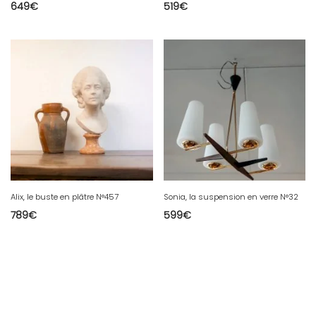
649
€
519
€
Alix, le buste en plâtre N°457
Sonia, la suspension en verre N°32
789
€
599
€