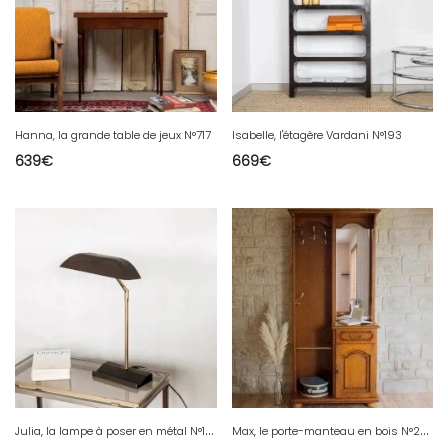
Hanna, la grande table de jeux N°717
Isabelle, l'étagère Vardani N°193
639
€
669
€
J
ulia, la lampe à poser en métal N°134
M
ax, le porte-manteau en bois N°208