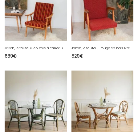
J
akob, le fauteuil en bois à carreaux N°622
J
akob, le fauteuil rouge en bois N°616
689
€
529
€