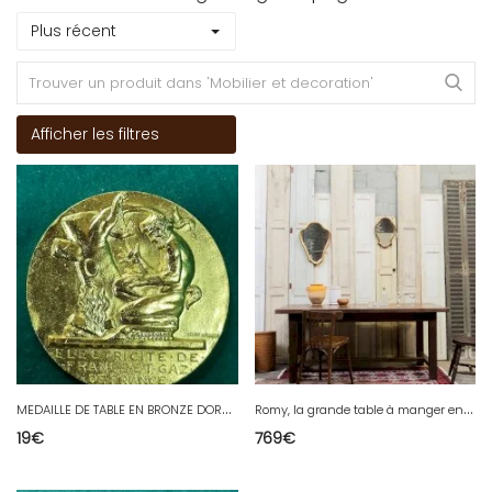
Plus récent
Afficher les filtres
M
EDAILLE DE TABLE EN BRONZE DORE EDF ET GAZ DE FRANCE HENRI DROPSY N° 99
R
omy, la grande table à manger en bois massif N°490
19
€
769
€