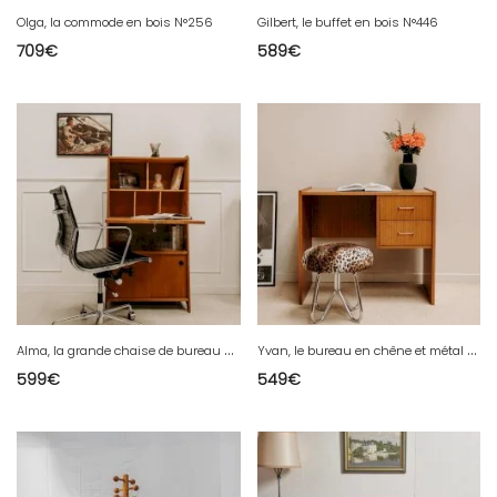
Olga, la commode en bois N°256
Gilbert, le buffet en bois N°446
709
€
589
€
A
lma, la grande chaise de bureau en skaï N°1090
Y
van, le bureau en chêne et métal N°453
599
€
549
€