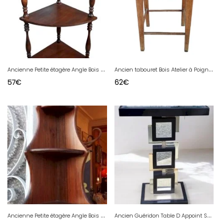
A
ncienne Petite étagère Angle Bois Tourné Petit meuble appoint Old Wooden shelf
A
ncien tabouret Bois Atelier à Poignée Chevillée Meuble Appoint Old Wooden Stool
57
€
62
€
A
ncienne Petite étagère Angle Bois 3 Niveaux meuble appoint Old Wooden shelf
A
ncien Guéridon Table D Appoint Sellette Design Altuglas Plexi Roche Bobois