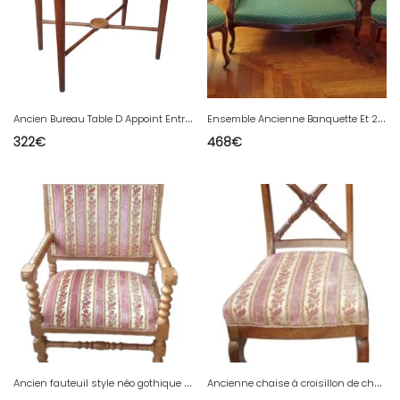
A
ncien Bureau Table D Appoint Entretoise Restauration 1 Tiroir 19 Ème Siècle
E
nsemble Ancienne Banquette Et 2 Chaise Louis Philippe Salon Ancien
322
€
468
€
A
ncien fauteuil style néo gothique provencal 19 Ème Velours Décor floral
A
ncienne chaise à croisillon de chambre Restauration 19 Ème Velours Décor floral