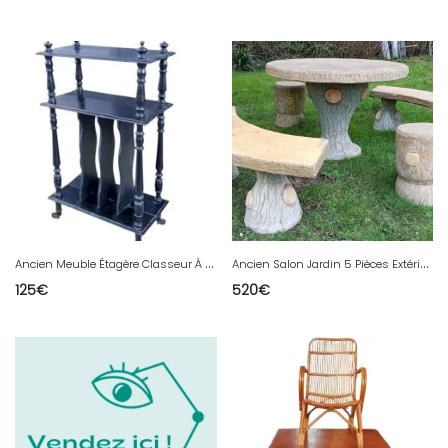
A
ncien Meuble Étagère Classeur À Musique Partitions Napoléon III 19 Ème Siècle
A
ncien Salon Jardin 5 Pièces Extérieur Ciment Imitation Bois 2 Bancs Demi Lune
125
€
520
€