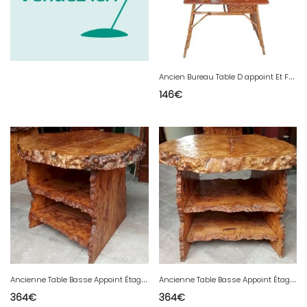
A
ncien Bureau Table D appoint Et Fauteuil Vintage Rotin Années 1970 Old Rattan
146
€
A
ncienne Table Basse Appoint Étagère Meuble Bois Brutaliste Brutalisme Cave
A
ncienne Table Basse Appoint Étagère Meuble Bois Brutaliste Brutalisme Cave
364
€
364
€