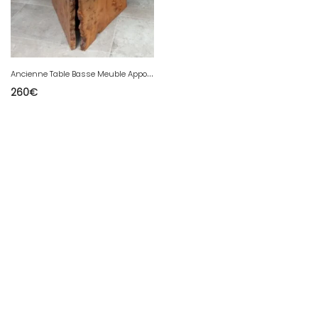
A
ncienne Table Basse Meuble Appoint Bois Brutaliste Brutalisme Cave
260
€