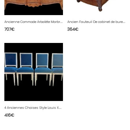
A
ncienne Commode Arbalète Marbre 19 ème siècle Estampille ML Delaporte JME
A
ncien Fauteuil De cabinet de bureau De Bibliothèque De Lecture Cuir Clou
707
€
364
€
4
Anciennes Chaises Style Louis XVI Velours Bleu 19 Ème Siècle
416
€