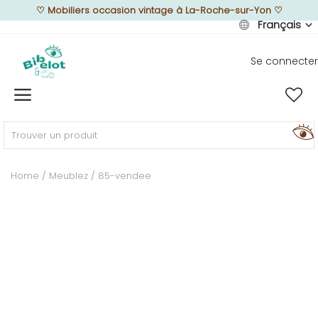
♡
Mobiliers occasion vintage à La-Roche-sur-Yon
♡
Français
Se connecter
Vendre
Home
MEUBLEZ
Home
Meublez
85-vendee
DÉCOREZ
TEXTUREZ
ILLUMINEZ