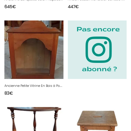
645
€
447
€
A
ncienne Petite Vitrine En Bois à Poser 19 Ème Siècle Petit Mobilier Ancien
83
€