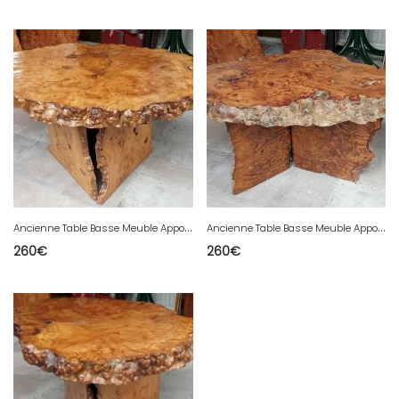
A
ncienne Table Basse Meuble Appoint Bois Brutaliste Brutalisme Cave
A
ncienne Table Basse Meuble Appoint Bois Brutaliste Brutalisme Cave
260
€
260
€