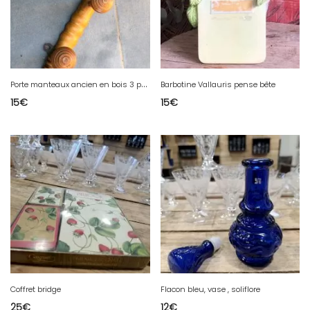
P
orte manteaux ancien en bois 3 patères
Barbotine Vallauris pense bête
15
€
15
€
Coffret bridge
Flacon bleu, vase , soliflore
25
€
12
€