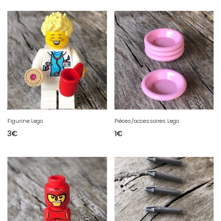
Figurine Lego
Pièces/accessoires Lego
3
€
1
€