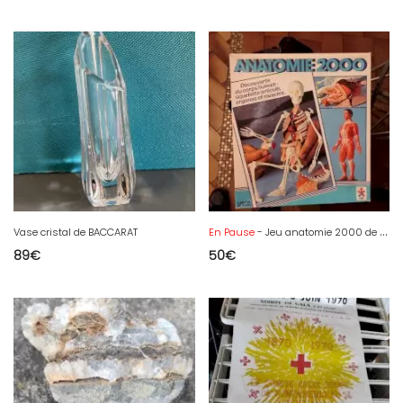
Vase cristal de BACCARAT
En Pause
- Jeu anatomie 2000 de 1973
89
€
50
€