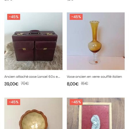
-45%
-45%
A
ncien attaché case Lancel 60s en cuir bordeaux
Vase ancien en verre soufflé italien
70
€
15
€
39,00
€
8,00
€
-45%
-45%