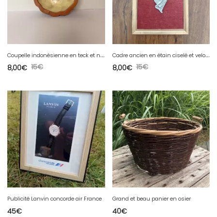
C
oupelle indonésienne en teck et nacre
C
adre ancien en étain ciselé et velours
15
€
15
€
8,00
€
8,00
€
Publicité Lanvin concorde air France
Grand et beau panier en osier
45
€
40
€