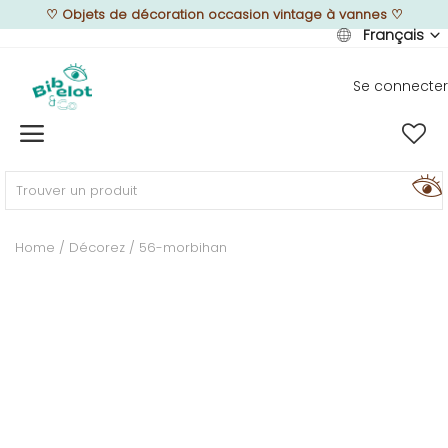
♡
Objets de décoration occasion vintage à vannes
♡
Français
Se connecter
Vendre
Home
MEUBLEZ
Home
Décorez
56-morbihan
DÉCOREZ
TEXTUREZ
ILLUMINEZ