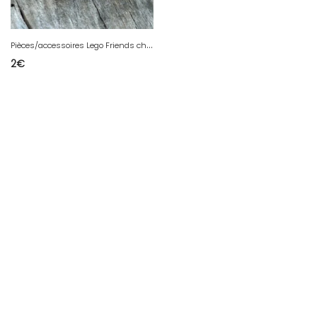
P
ièces/accessoires Lego Friends chiens
2
€