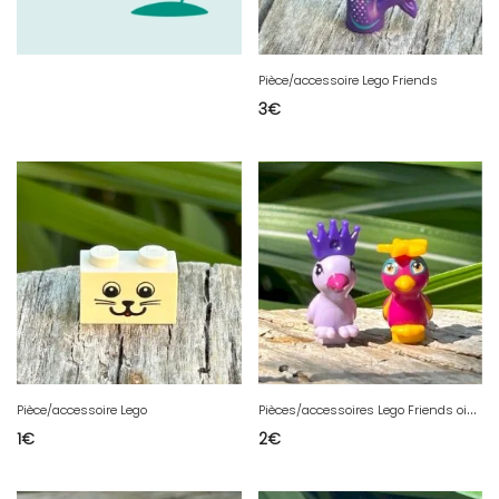
Pièce/accessoire Lego Friends
3
€
P
ièces/accessoires Lego Friends oiseaux exotiques
Pièce/accessoire Lego
1
€
2
€