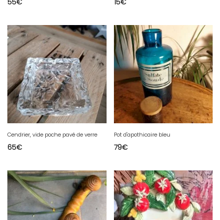
55
€
15
€
Cendrier, vide poche pavé de verre
Pot d'apothicaire bleu
65
€
79
€