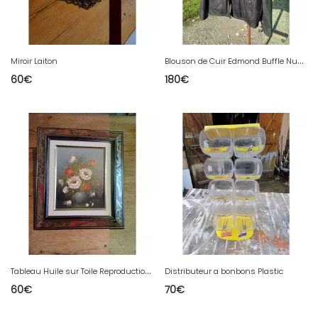
B
louson de Cuir Edmond Buffle Nubuk XXL
Miroir Laiton
60
€
180
€
T
ableau Huile sur Toile Reproduction Fleurs
Distributeur a bonbons Plastic
60
€
70
€