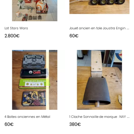
J
ouet ancien en tole Joustra Engin Lance Missilles Militaria
Lot Stars Wars
2.800
€
60
€
1
Cloche Sonnaille de marque : NAY No : 6
4 Boites anciennes en Métal
60
€
380
€