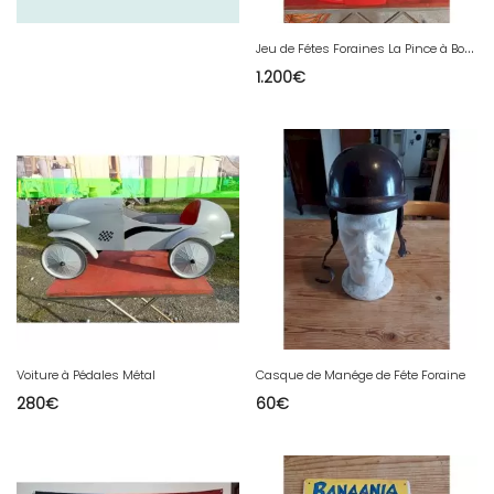
J
eu de Fétes Foraines La Pince à Boules
1.200
€
Voiture à Pédales Métal
Casque de Manége de Féte Foraine
280
€
60
€