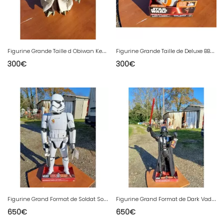
F
igurine Grande Taille d Obiwan Kenobi Haut : 45 cm
F
igurine Grande Taille de Deluxe BB-8 Haut : 45 cm
300
€
300
€
F
igurine Grand Format de Soldat Sormtrooper du premier Ordre : 122 cm
F
igurine Grand Format de Dark Vador 122 cm
650
€
650
€