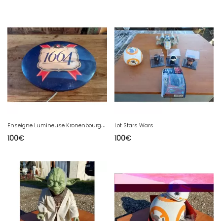
E
nseigne Lumineuse Kronenbourg 1664
Lot Stars Wars
100
€
100
€