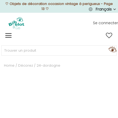
♡
Objets de décoration occasion vintage à perigueux - Page
13
♡
Français
Se connecter
Vendre
Home
MEUBLEZ
Home
Décorez
24-dordogne
DÉCOREZ
TEXTUREZ
ILLUMINEZ