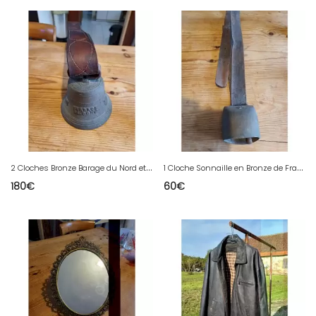
2
Cloches Bronze Barage du Nord et Albertino La Sarraz
1
Cloche Sonnaille en Bronze de France Lait No : 5
180
€
60
€