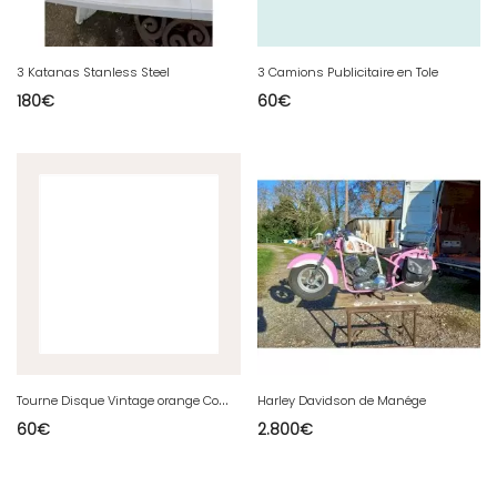
3 Katanas Stanless Steel
3 Camions Publicitaire en Tole
180
€
60
€
T
ourne Disque Vintage orange Combo 523
Harley Davidson de Manége
60
€
2.800
€