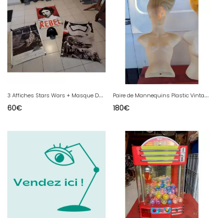
3
Affiches Stars Wars + Masque Dark Vador
P
aire de Mannequins Plastic Vintage : Farmino
60
€
180
€