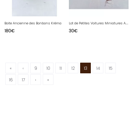
L
ot de Petites Voitures Miniatures Anciennes
Boite Ancienne des Bonbons Kréma
180
€
30
€
«
‹
9
10
11
12
13
14
15
16
17
›
»