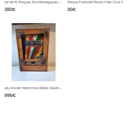
L
ot de 16 Plaques Numéralogiques US
P
laque Publicité Plastic Inter Club Traction
280
€
30
€
J
eu Ancien Machine a Billes Elevensy
995
€