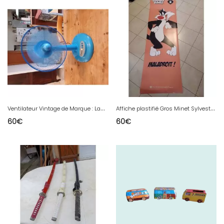
V
entilateur Vintage de Marque : Lamarque
A
ffiche plastifié Gros Minet Sylvestre le Chat Warner Bross
60
€
60
€