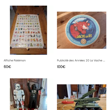
P
ublicité des Années 20 La Vache qui Rit
Affiche Pokémon
60
€
100
€