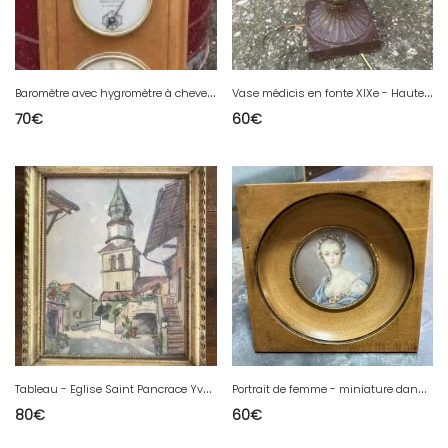
B
aromètre avec hygromètre à cheveux et thermomètre - Vintage
V
ase médicis en fonte XIXe - Hauteu 21 cm
70
€
60
€
T
ableau - Eglise Saint Pancrace Yvoire - Haute Savoie - G. Delbays
P
ortrait de femme - miniature dans le gout du XVIIIe
80
€
60
€