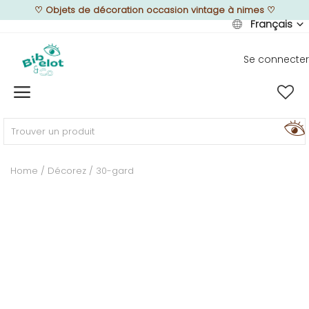
♡
Objets de décoration occasion vintage à nimes
♡
Français
Se connecter
Vendre
Home
MEUBLEZ
Home
Décorez
30-gard
DÉCOREZ
TEXTUREZ
ILLUMINEZ