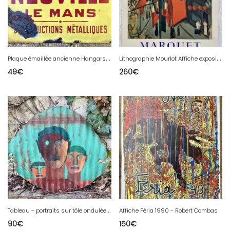
P
laque émaillée ancienne Hangars Neuville Le MAns productions métalliques
L
ithographie Mourlot Affiche exposition Albert Marquet à Chartres en 1961 - Marquet et ses amis
49
€
260
€
T
ableau - portraits sur tôle ondulée - Art modest - Arte Povera
Affiche Féria 1990 - Robert Combas
90
€
150
€