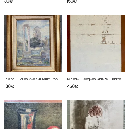
30
€
150
€
T
ableau - Arles Vue sur Saint Trophime - côté théatre antique
T
ableau - Jacques Clauzel - blanc - Art Contemporain
160
€
450
€