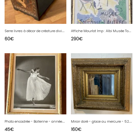
S
erre livres à décor de créature divine en marquetterie
A
ffiche Mourlot Imp : Albi Musée Toulouse Lautrec
60
€
290
€
P
hoto encadrée - Ballerine - années 50 - Photo A Bellon - Marseille
M
iroir doré - glace au mercure - 52 x 46
45
€
160
€