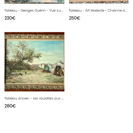
T
ableau - Georges Guérin - Vue sur Chateauneuf les bains - Puy de Dôme - Auvergne
T
ableau - Art Modeste - Chienne de Quai - Igor d'Avoriaz
230
€
250
€
T
ableau ancien - Les roulottes aux Saintes Maries de la Mer - J Martelet
280
€