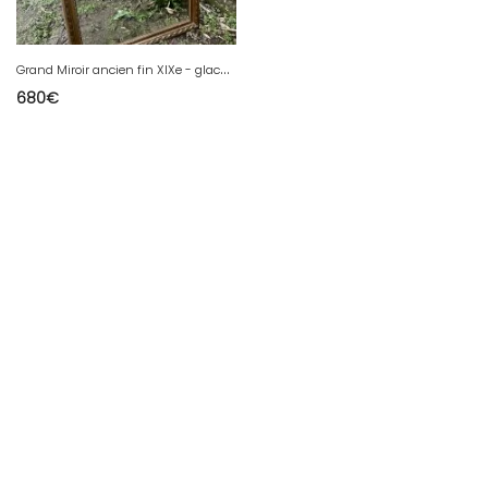
G
rand Miroir ancien fin XIXe - glace biseauté bordé par un range de perles
680
€