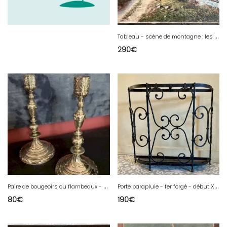
T
ableau - scène de montagne : les alpes - Elie Janin
290
€
P
aire de bougeoirs ou flambeaux - bronze doré.
P
orte parapluie - fer forgé - début XXe
80
€
190
€