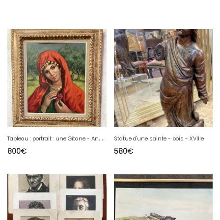
T
ableau : portrait : une Gitane - Anatola Soungouroff - 1967
Statue d'une sainte - bois - XVIIIe
800
€
580
€