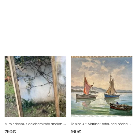
M
iroir dessus de cheminée ancien - 1er Empire
T
ableau - Marine : retour de pêche - signature à identifier
790
€
160
€