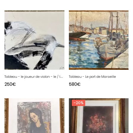
T
ableau - le joueur de violon - le / la violoniste
Tableau - Le port de Marseille
250
€
580
€
-20%