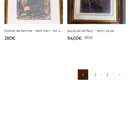
P
ortrait de femme - Nadi Ken - Art contemporain
bouquet de fleur - dany laure
80
€
280
€
64,00
€
1
2
3
›