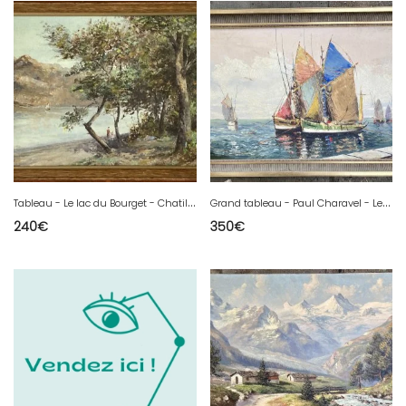
T
ableau - Le lac du Bourget - Chatillon - post impressioniste
G
rand tableau - Paul Charavel - Les voiliers de pêche au mouillage
240
€
350
€