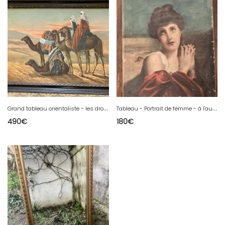
G
rand tableau orientaliste - les dromadaires et les bédouins dans le désert - Krugler
T
ableau - Portrait de femme - à l'aube du surréalisme
490
€
180
€