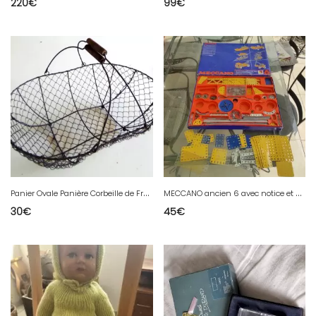
220
€
99
€
P
anier Ovale Panière Corbeille de Fruits Légumes Oeufs Anse en Fer Grillagé
M
ECCANO ancien 6 avec notice et catalogue N° 2/3/4/5/6 et pièces supplémentaires
30
€
45
€