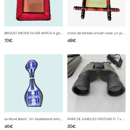
B
RIQUET ANCIEN SILVER MATCH à gaz dans sa boite dorigine édition LUXE
m
iroir de barbier ancien avec un piton pour l'accrochage vers 1900/1930
70
€
48
€
L
e Wave Board : Un Skateboard Articulé Pour Glisser En Ville avec son sac de transport état neuf
P
AIRE DE JUMELLES FIRSTLINE FL 7 x 50 AVEC sa SACOCHE
45
€
30
€