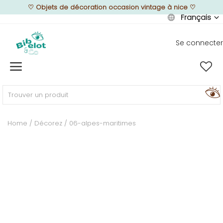
♡
Objets de décoration occasion vintage à nice
♡
Français
Se connecter
Vendre
Home
MEUBLEZ
Home
Décorez
06-alpes-maritimes
DÉCOREZ
TEXTUREZ
ILLUMINEZ