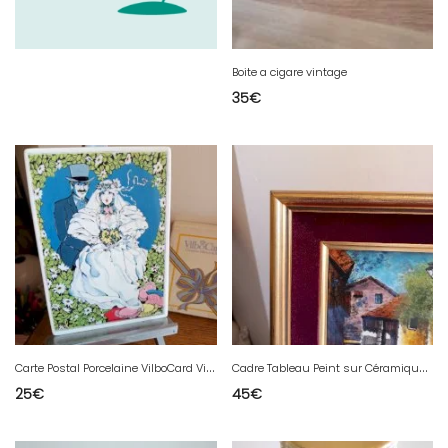
Boite a cigare vintage
35
€
C
arte Postal Porcelaine VilboCard Villeroy & Boch Les Jeunes Mariés Bride Groom
C
adre Tableau Peint sur Céramique par G. TARDIEU Lieu Ville de Biot Provence
25
€
45
€