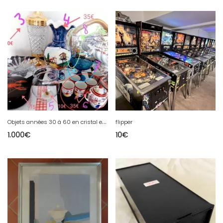
O
bjets années 30 à 60 en cristal et autre
flipper
1.000
€
10
€