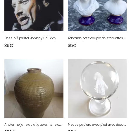
A
dorable petit couple de statuettes en biscuit et porcelaine
Dessin / pastel, Johnny Halliday
35
€
35
€
A
ncienne jarre asiatique en terre cuite vernissée
P
resse papiers avec pied avec décor hologramme dun couple