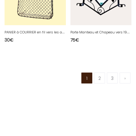
P
ANIER à COURRIER en fil vers les années 1940/1950
P
orte Manteau et Chapeau vers 1900/1930 En Fer Forgé à 2 patères avec son miroir
30
€
75
€
1
2
3
›