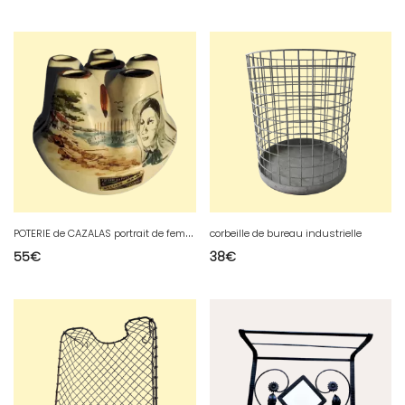
P
OTERIE de CAZALAS portrait de femme avec son étiquette décoré main
corbeille de bureau industrielle
55
€
38
€