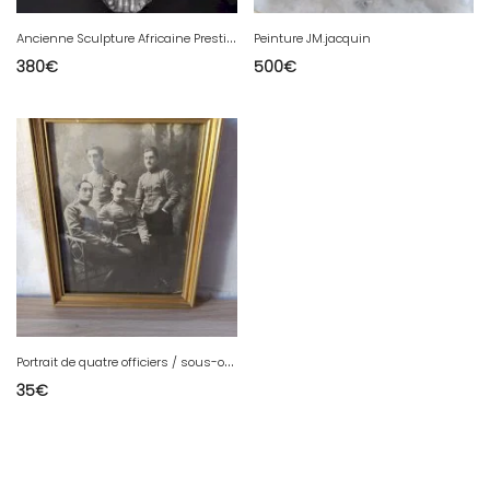
A
ncienne Sculpture Africaine Prestige – Ébène Massif Bicolore
Peinture JM.jacquin
380
€
500
€
P
ortrait de quatre officiers / sous-officiers français (c. 1900-1914) Sous Cadre.
35
€