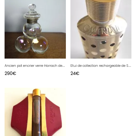
A
ncien pot encrier verre Harrach de Bohême irisé bulle de savon Manganese Glass
E
tui de collection rechargeable de Shalimar de 50 ml de 1996 GUERLAIN
290
€
24
€