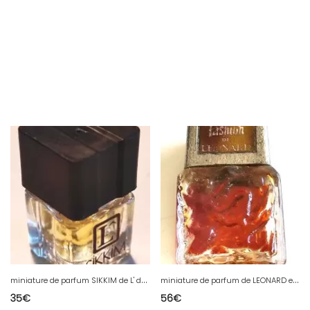
m
iniature de parfum SIKKIM de L' de 1,5ml plein de Lancôme
m
iniature de parfum de LEONARD eau de toilette FASHION de 1970 de 4 ml
35
€
56
€