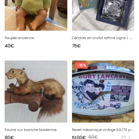
C
endrier en cristal raffiné signé J. G. Durand France. Neuf, jamais utilisé.
Poupée ancienne
40
€
75
€
-15%
R
eveil mécanique vintage 60/70 publicitaire
Fouine sur branche taxidermie
60
€
80
€
51,00
€
1