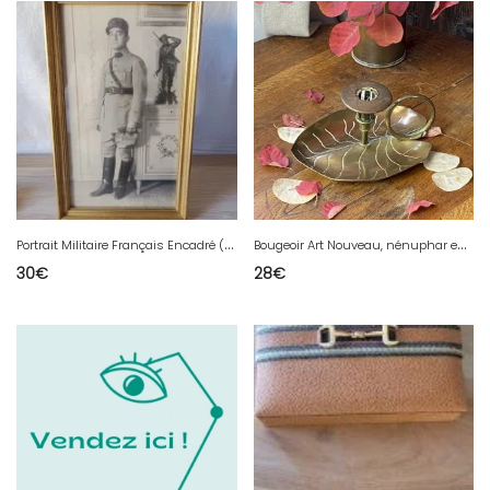
P
ortrait Militaire Français Encadré (Circa 1920-1930).
B
ougeoir Art Nouveau, nénuphar en laiton
30
€
28
€