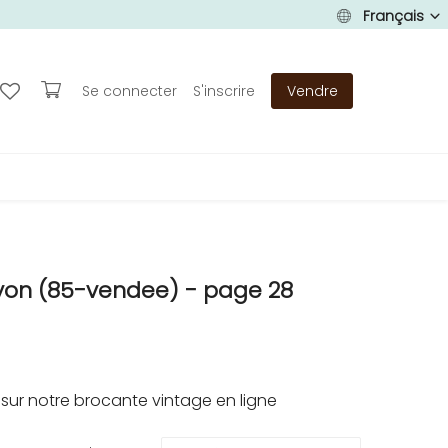
Français
Se connecter
S'inscrire
Vendre
yon (85-vendee) - page 28
ur notre brocante vintage en ligne