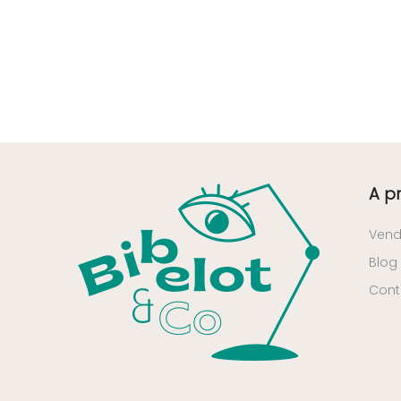
35 - Rennes (833
)
36 - Chateauroux (12
)
37 - Tours (15
)
38 - Grenoble (1492
)
39 - Lons-le-Saunier (36
)
40 - Mont-de-Marsan (9
)
A p
41 - Blois (34
)
42 - Saint-Etienne (378
)
Vend
43 - Le-Puy-en-Velay (1
)
Blog
44 - Nantes (44
)
Cont
45 - Orleans (482
)
47 - Agen (2
)
48 - Mende (5
)
49 - Angers (32
)