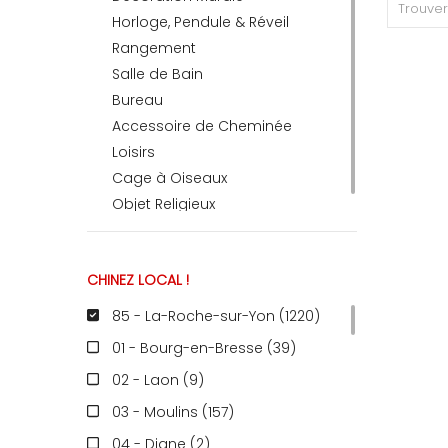
Horloge, Pendule & Réveil
Rangement
RECEVEZ
Salle de Bain
Bureau
Accessoire de Cheminée
BRICOLEZ
Loisirs
Cage à Oiseaux
Bijoux & Accessoires
Objet Religieux
CHINEZ LOCAL !
Français
85 - La-Roche-sur-Yon (1220
)
01 - Bourg-en-Bresse (39
)
02 - Laon (9
)
03 - Moulins (157
)
04 - Digne (2
)