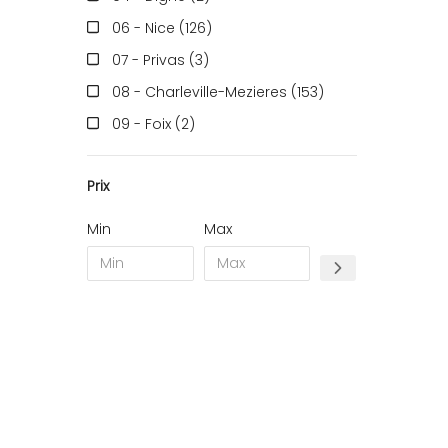
06 - Nice (126
)
07 - Privas (3
)
08 - Charleville-Mezieres (153
)
09 - Foix (2
)
10 - Troyes (257
)
Prix
11 - Carcassonne (37
)
12 - Rodez (6
)
Min
Max
13 - Marseille (259
)
14 - Caen (14
)
16 - Angouleme (4220
)
17 - La-Rochelle (16
)
18 - Bourges (256
)
19 - Tulle (2
)
21 - Dijon (19
)