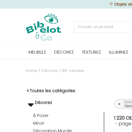
♡
Objets d
Vendre
MEUBLEZ
DÉCOREZ
TEXTUREZ
ILLUMINEZ
Home
MEUBLEZ
Home
Décorez
85-vendee
DÉCOREZ
Toutes les catégories
Loca
Décorez
Ven
TEXTUREZ
À Poser
1 220 O
Miroir
- page
ILLUMINEZ
Décoration Murale