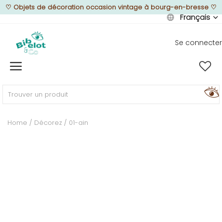
♡
Objets de décoration occasion vintage à bourg-en-bresse
♡
Français
Se connecter
Vendre
Home
MEUBLEZ
Home
Décorez
01-ain
DÉCOREZ
TEXTUREZ
ILLUMINEZ