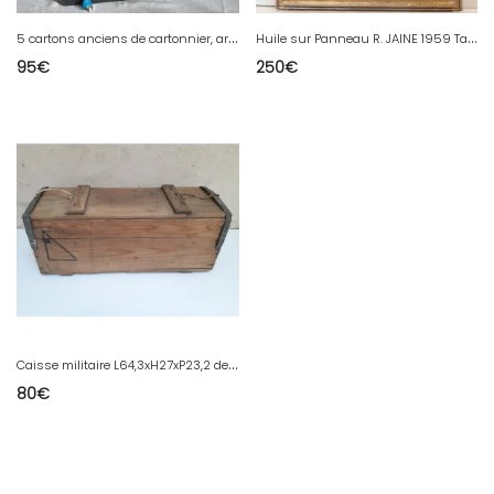
5
cartons anciens de cartonnier, archives, classeurs de notaire R974
H
uile sur Panneau R. JAINE 1959 Tableau signé Clown souriant peinture
95
€
250
€
C
aisse militaire L64,3xH27xP23,2 de munitions en bois
80
€