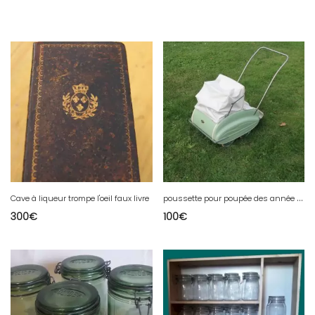
p
oussette pour poupée des année 50
Cave à liqueur trompe l'oeil faux livre
300
€
100
€