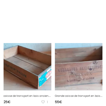
c
aisse de transport en bois ancienne de dattes Deglet Nour Algérie étiquette colorée
G
rande caisse de transport en bois XL ancienne conserves alimentaires Casaux Lorient France
25
€
1
55
€