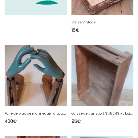
Valise Vintage
15
€
P
aire de bras de mannequin articulés, ajustables et gantés, en bois sculpté, ancien
c
aisse de transport 91x53x19 XL bois ancienne brochet
400
€
95
€