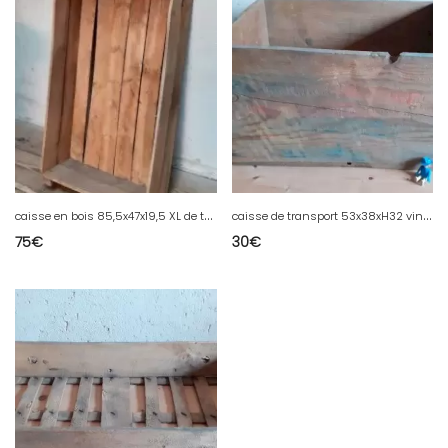
c
aisse en bois 85,5x47x19,5 XL de transport ancienne
c
aisse de transport 53x38xH32 vin Henri Maire bois ancienne idéal rangement vinyles
75
€
30
€