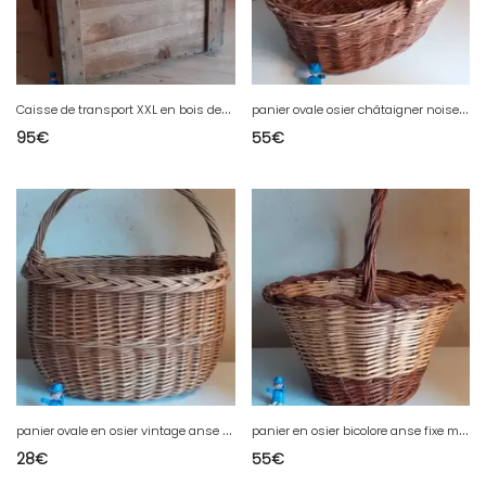
C
aisse de transport XXL en bois des années 1930 Épicerie Confiserie
p
anier ovale osier châtaigner noisetier? vintage anse fixe
95
€
55
€
p
anier ovale en osier vintage anse fixe
p
anier en osier bicolore anse fixe marché courses vintage authentique
28
€
55
€