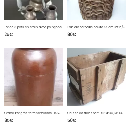
P
anière corbeille haute 55cm rotin/osier ronde ancienne
Lot de 3 pots en étain avec poinçons
25
€
80
€
G
rand Pot grès terre vernissée H45cm conserve ancien
C
aisse de transport L58xP30,5xH34cm bois rangement
85
€
50
€