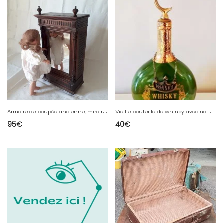
A
rmoire de poupée ancienne, miroir, à colonnes détachées
V
ieille bouteille de whisky avec sa dorure
95
€
40
€