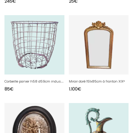
245
€
25
€
C
orbeille panier h58 d59cm industrielle en fer
Miroir doré 151x85cm à fronton XIX°
85
€
1.100
€