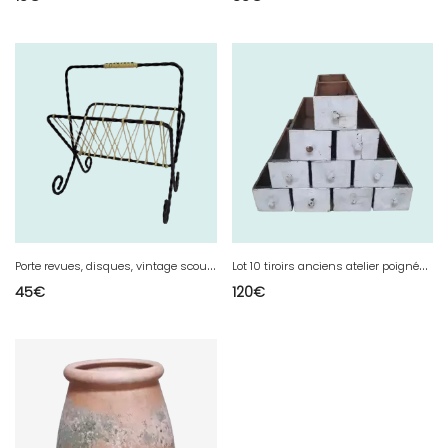
P
orte revues, disques, vintage scoubidou
L
ot 10 tiroirs anciens atelier poignées bronze
45
€
120
€