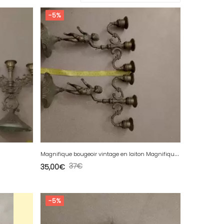
-5%
M
agnifique bougeoir vintage en laiton Magnifique bougeoir ange en métal
37
€
35,00
€
-5%