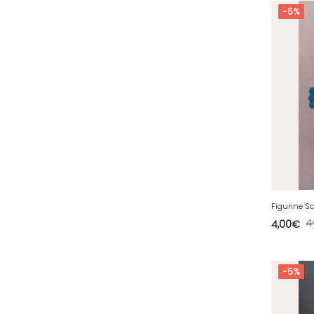
-5%
64 - Pau (134
)
65 - Tarbes (4
)
66 - Perpignan (6
)
67 - Strasbourg (36
)
68 - Colmar (281
)
69 - Lyon (53
)
70 - Vesoul (4
)
71 - Macon (213
)
72 - Le-Mans (514
)
73 - Chambery (764
)
4
4,00
€
74 - Annecy (59
)
75 - Paris (623
)
-5%
76 - Rouen (65
)
77 - Melun (299
)