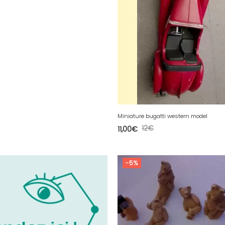
Miniature bugatti western model
12
€
11,00
€
-5%