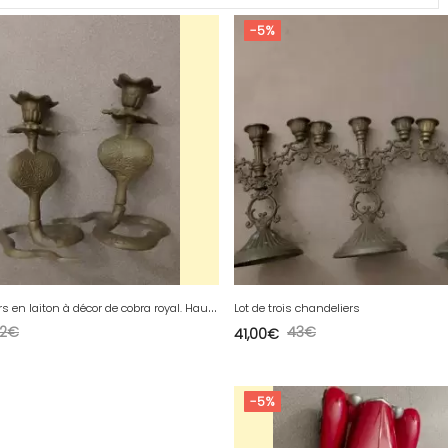
-5%
d
e bougeoirs en laiton à décor de cobra royal. Hauteur 22
Lot de trois chandeliers
2
€
43
€
41,00
€
-5%