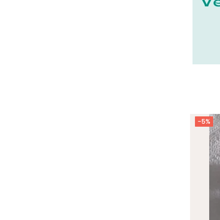
22 - Saint-Brieuc (15
)
23 - Gueret (3
)
24 - Perigueux (1355
)
25 - Besancon (8
)
26 - Valence (116
)
27 - Evreux (17
)
28 - Chartres (1462
)
-5%
29 - Quimper (414
)
20 - Bastia (1
)
30 - Nimes (94
)
31 - Toulouse (1885
)
32 - Auch (14
)
34 - Montpellier (2139
)
35 - Rennes (833
)