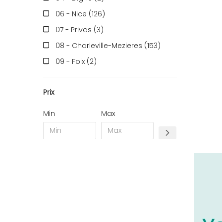
06 - Nice (126
)
07 - Privas (3
)
08 - Charleville-Mezieres (153
)
09 - Foix (2
)
10 - Troyes (257
)
Prix
11 - Carcassonne (37
)
12 - Rodez (6
)
Min
Max
13 - Marseille (259
)
14 - Caen (14
)
16 - Angouleme (4220
)
17 - La-Rochelle (16
)
18 - Bourges (256
)
19 - Tulle (2
)
21 - Dijon (19
)