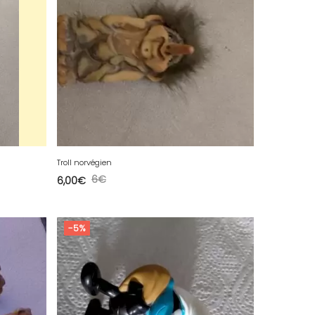
Troll norvégien
6
€
6,00
€
-5%