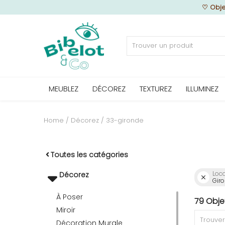
♡
Obje
Vendre
MEUBLEZ
DÉCOREZ
TEXTUREZ
ILLUMINEZ
Home
MEUBLEZ
Home
Décorez
33-gironde
DÉCOREZ
Toutes les catégories
Loca
Décorez
Giro
TEXTUREZ
À Poser
79 Obje
Miroir
ILLUMINEZ
Décoration Murale