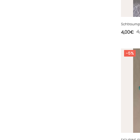
36 - Chateauroux (12
)
37 - Tours (15
)
38 - Grenoble (1492
)
4,
4,00
€
39 - Lons-le-Saunier (36
)
40 - Mont-de-Marsan (9
)
-5%
41 - Blois (34
)
42 - Saint-Etienne (378
)
43 - Le-Puy-en-Velay (1
)
44 - Nantes (44
)
45 - Orleans (482
)
47 - Agen (2
)
48 - Mende (5
)
49 - Angers (32
)
50 - Saint-Lo (7
)