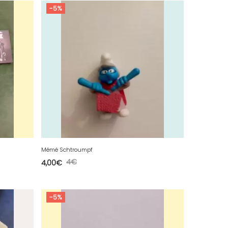
-5%
Mémé Schtroumpf
4
€
4,00
€
-5%