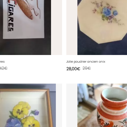
ares
Jolie poudrier ancien onix
42
€
29
€
28,00
€