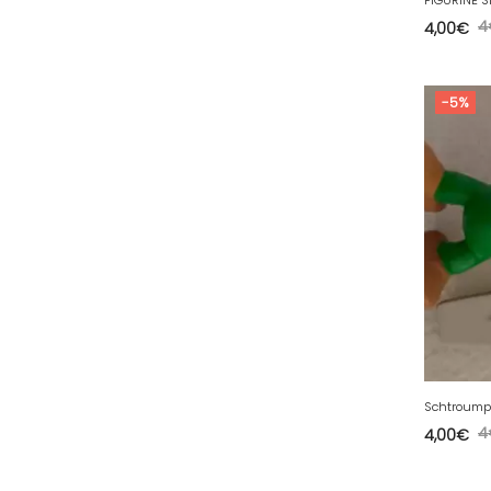
4
4,00
€
51 - Chalons-en-
Champagne (379
)
52 - Chaumont (288
)
-5%
53 - Laval (2
)
54 - Nancy (99
)
55 - Bar-le-Duc (3
)
56 - Vannes (52
)
57 - Metz (2663
)
58 - Nevers (37
)
59 - Lille (1230
)
60 - Beauvais (131
)
61 - Alencon (3
)
4
4,00
€
62 - Arras (115
)
63 - Clermont-Ferrand (27
)