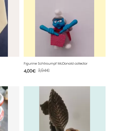
Figurine Schtroumpf McDonald collector
3,94
€
4,00
€