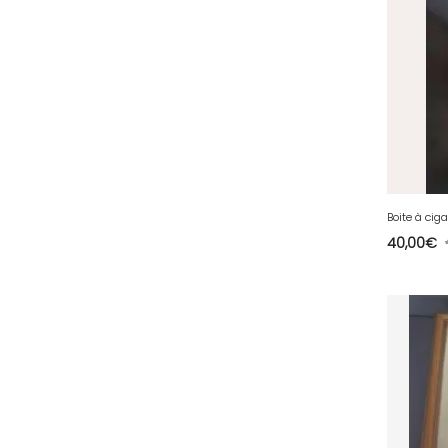
78 - Versailles (49
)
79 - Niort (11
)
80 - Amiens (214
)
81 - Albi (7
)
82 - Montauban (644
)
83 - Toulon (26
)
84 - Avignon (36
)
Boite à cig
40,00
€
85 - La-Roche-sur-Yon (1220
)
86 - Poitiers (151
)
87 - Limoges (21
)
88 - Epinal (18
)
89 - Auxerre (185
)
91 - Evry (2035
)
92 - Nanterre (268
)