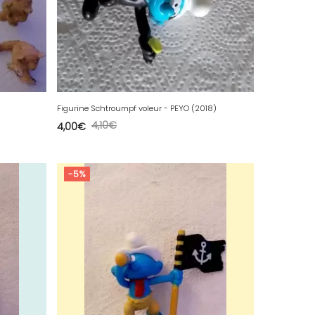
Figurine Schtroumpf voleur - PEYO (2018)
4,10
€
4,00
€
-5%