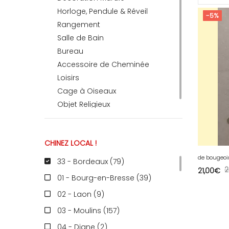
Horloge, Pendule & Réveil
-5%
Rangement
RECEVEZ
Salle de Bain
Bureau
Accessoire de Cheminée
BRICOLEZ
Loisirs
Cage à Oiseaux
Bijoux & Accessoires
Objet Religieux
CHINEZ LOCAL !
Français
33 - Bordeaux (79
)
2
21,00
€
01 - Bourg-en-Bresse (39
)
02 - Laon (9
)
03 - Moulins (157
)
04 - Digne (2
)