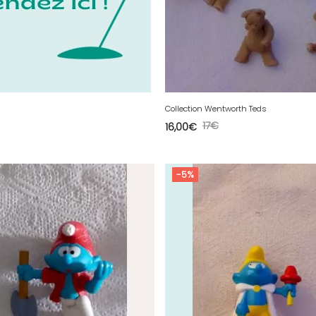
Collection Wentworth Teds
17
€
16,00
€
-5%