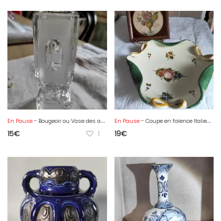
En Pause
- Bougeoir ou Vase des années 70 en Cristal dépoli, Krokristall
En Pause
- Coupe en faïence Italienne Deruta S.Volpi
15
€
1
19
€