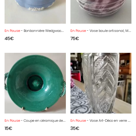
En Pause
- Bonbonnière Wedgwood jasperware, bleu Ulysse et le char
En Pause
- Vase boule artisanal, Murano ?
45
€
75
€
En Pause
- Coupe en céramique de Vallauris, manufacture Aegitna
En Pause
- Vase Art-Déco en verre moulé-pressé
15
€
35
€