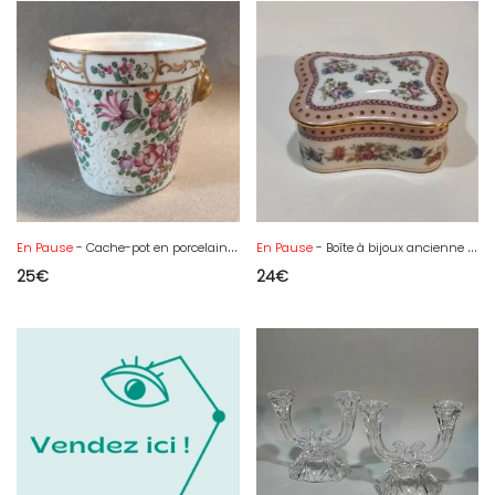
En Pause
- Cache-pot en porcelaine de Paris, décor floral et doré
En Pause
- Boîte à bijoux ancienne en porcelaine de Limoges France Unique
25
€
24
€