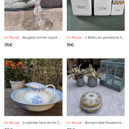
En Pause
- Bougeoir ancien esprit Baccarat
En Pause
- 3 Boîtes en porcelaine Artdeco
35
€
15
€
En Pause
- Ensemble Terre de Fer Choisy le Roi HB & Cie
En Pause
- Bonbonnière Porcelaine ancienne AK France