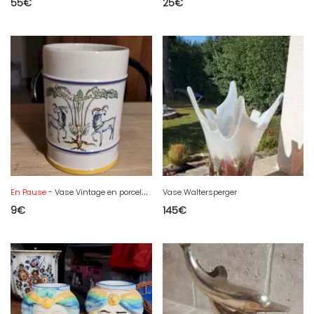
55
€
25
€
En Pause
- Vase Vintage en porcelaine
Vase Waltersperger
9
€
145
€