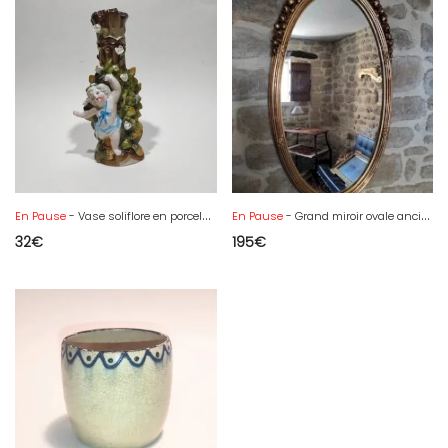
En Pause
- Vase soliflore en porcelaine avec chérubin, putto, XXème siècle
En Pause
- Grand miroir ovale ancien, doré
32
€
195
€