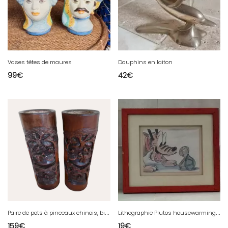
Vases têtes de maures
Dauphins en laiton
99
€
42
€
P
aire de pots à pinceaux chinois, bitong
L
ithographie Plutos housewarming, 1947.
159
€
19
€