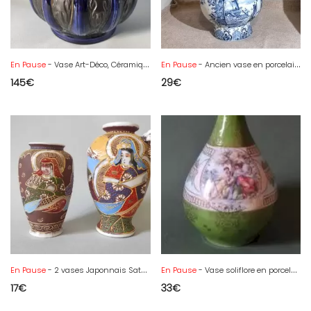
En Pause
- Vase Art-Déco, Céramique Alienware, Tchèque, Ditmar Urbach
En Pause
- Ancien vase en porcelaine DELF N°507
145
€
29
€
En Pause
- 2 vases Japonnais Satsuma-Yaki
En Pause
- Vase soliflore en porcelaine de Vienne
17
€
33
€