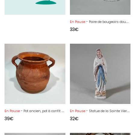
En Pause
- Paire de bougeoirs double, vintage style Art-Déco
33
€
En Pause
- Pot ancien, pot à confit en grès émaillé
En Pause
- Statue de la Sainte Vierge en biscuit, Époque vers 1920
39
€
32
€