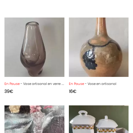
En Pause
- Vase artisanal en verre fumé, années 1960
En Pause
- Vase en artisanal
39
€
16
€