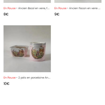
En Pause
- Ancien Bocal en verre, fabriqué en Belgique
En Pause
- Ancien flacon en verre soufflé de couleur violette
8
€
9
€
En Pause
- 2 pots en porcelaine Anglaise, Lancaster Sandland, Hanley England
10
€