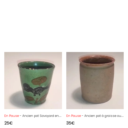
En Pause
- Ancien pot Savoyard en terre cuite vernissée, Savoie, Saint-Jorioz ? art Populaire
En Pause
- Ancien pot à graisse ou confit en terre vernissée
25
€
35
€