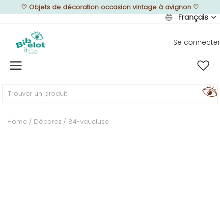
♡
Objets de décoration occasion vintage à avignon
♡
Français
Se connecter
Vendre
Home
MEUBLEZ
Home
Décorez
84-vaucluse
DÉCOREZ
TEXTUREZ
ILLUMINEZ