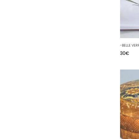
68 - Colmar (281
)
69 - Lyon (53
)
70 - Vesoul (4
)
71 - Macon (213
)
72 - Le-Mans (514
)
73 - Chambery (764
)
30
€
74 - Annecy (59
)
75 - Paris (623
)
76 - Rouen (65
)
77 - Melun (299
)
78 - Versailles (49
)
79 - Niort (11
)
80 - Amiens (214
)
81 - Albi (7
)