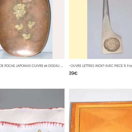
-
ANCIEN VIDE POCHE JAPONAIS CUIVRE et OISEAU & FLEURS LAITON déco collection D
39
€