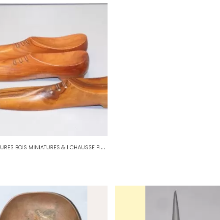
-
2 CHAUSSURES BOIS MINIATURES & 1 CHAUSSE PIED forme CHAUSSURE COLLECTION D