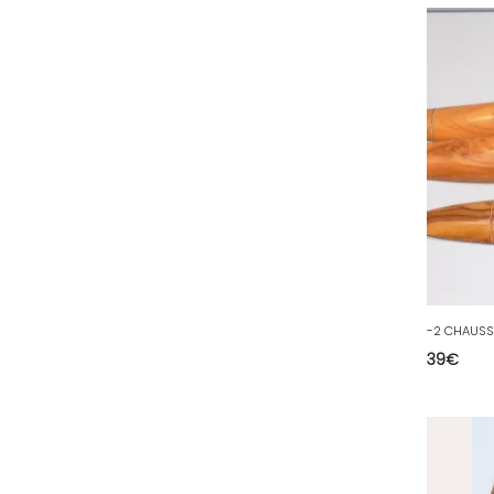
40 - Mont-de-Marsan (9
)
41 - Blois (34
)
42 - Saint-Etienne (378
)
43 - Le-Puy-en-Velay (1
)
44 - Nantes (44
)
45 - Orleans (482
)
47 - Agen (2
)
48 - Mende (5
)
49 - Angers (32
)
50 - Saint-Lo (7
)
39
€
51 - Chalons-en-
Champagne (379
)
52 - Chaumont (288
)
53 - Laval (2
)