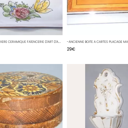
-
BELLE VERRIERE CERAMIQUE FAÏENCERIE D'ART D'ANGOULEME LE RENOLEAU JARDINIERE D
29
€