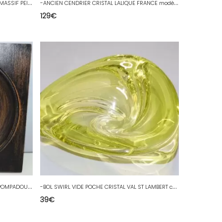
-
ANCIENNE FAUSSE CHEMINEE EN BOIS MASSIF PEINT DECORATION MEUBLE ANCIEN
-
ANCIEN CENDRIER CRISTAL LALIQUE FRANCE modèle JAMAÏQUE Collection vitrine D
129
€
-
BELLE MINIATURE PORTRAIT de MME de POMPADOUR signée Cadre bois COLLECTION D
-
BOL SWIRL VIDE POCHE CRISTAL VAL ST LAMBERT couleur vert anis 1960's vintage D
39
€