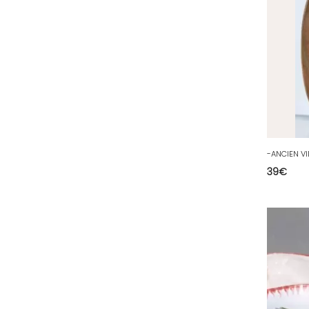
54 - Nancy (99
)
55 - Bar-le-Duc (3
)
56 - Vannes (52
)
57 - Metz (2663
)
58 - Nevers (37
)
59 - Lille (1230
)
60 - Beauvais (131
)
61 - Alencon (3
)
39
€
62 - Arras (115
)
63 - Clermont-Ferrand (27
)
64 - Pau (134
)
65 - Tarbes (4
)
66 - Perpignan (6
)
67 - Strasbourg (36
)