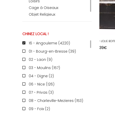
Loisirs
Cage à Oiseaux
Objet Religieux
CHINEZ LOCAL !
16 - Angouleme (4220
)
39
€
01 - Bourg-en-Bresse (39
)
02 - Laon (9
)
03 - Moulins (157
)
04 - Digne (2
)
06 - Nice (126
)
07 - Privas (3
)
08 - Charleville-Mezieres (153
)
09 - Foix (2
)