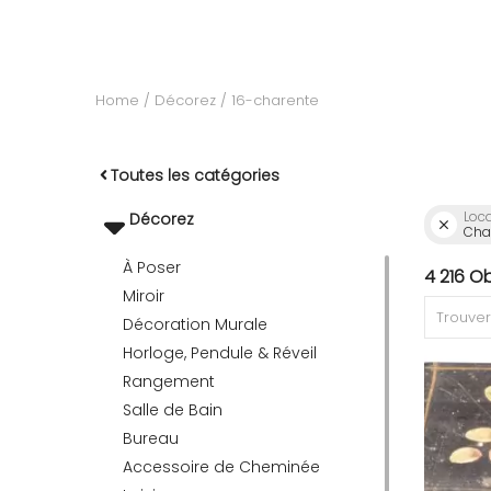
RECEVEZ
Home
Décorez
16-charente
BRICOLEZ
Toutes les catégories
Loca
Bijoux & Accessoires
Décorez
Char
À Poser
4 216 O
Miroir
Français
Décoration Murale
Horloge, Pendule & Réveil
Rangement
Salle de Bain
Bureau
Accessoire de Cheminée