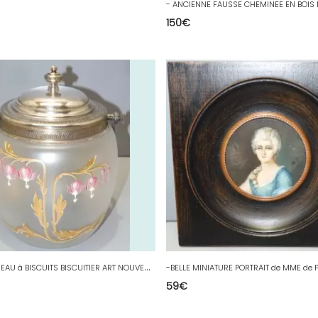
150
€
-
SUPERBE SEAU à BISCUITS BISCUITIER ART NOUVEAU VERRE Satiné Signé E 1 fleur G
59
€