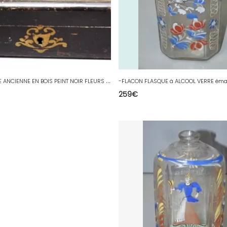
-
JOLIE BOITE ANCIENNE EN BOIS PEINT NOIR FLEURS PEINTES sur le COUVERCLE D
259
€