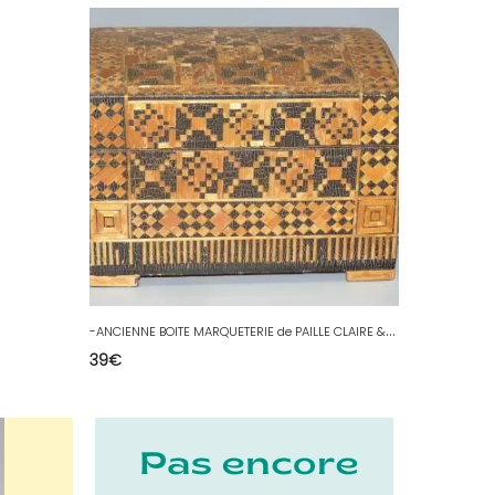
-
ANCIENNE BOITE MARQUETERIE de PAILLE CLAIRE & FONCEE XXe collection VITRINE D
39
€