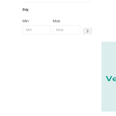
10 - Troyes (257
)
Prix
11 - Carcassonne (37
)
12 - Rodez (6
)
Min
Max
13 - Marseille (259
)
14 - Caen (14
)
17 - La-Rochelle (16
)
18 - Bourges (256
)
19 - Tulle (2
)
21 - Dijon (19
)
22 - Saint-Brieuc (15
)
23 - Gueret (3
)
24 - Perigueux (1355
)
25 - Besancon (8
)
26 - Valence (116
)