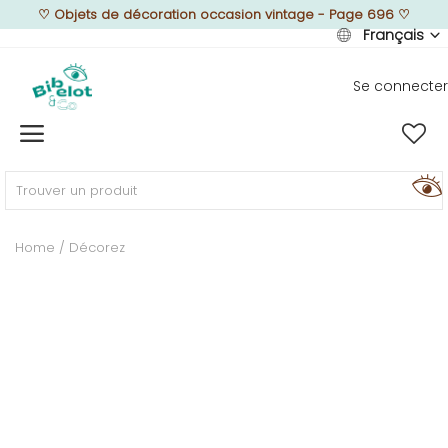
♡
Objets de décoration occasion vintage - Page 696
♡
Français
Se connecter
Vendre
Home
MEUBLEZ
Home
Décorez
DÉCOREZ
TEXTUREZ
ILLUMINEZ