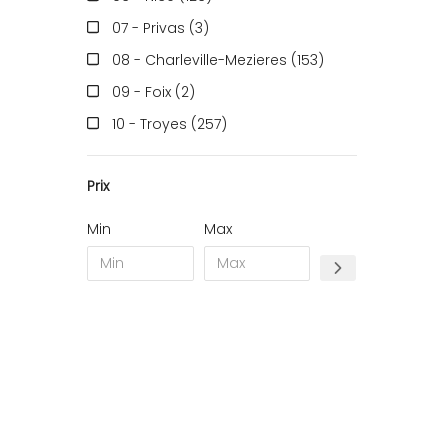
07 - Privas (3
)
08 - Charleville-Mezieres (153
)
09 - Foix (2
)
10 - Troyes (257
)
11 - Carcassonne (37
)
Prix
12 - Rodez (6
)
13 - Marseille (259
)
Min
Max
14 - Caen (14
)
16 - Angouleme (4220
)
17 - La-Rochelle (16
)
18 - Bourges (256
)
19 - Tulle (2
)
21 - Dijon (19
)
22 - Saint-Brieuc (15
)