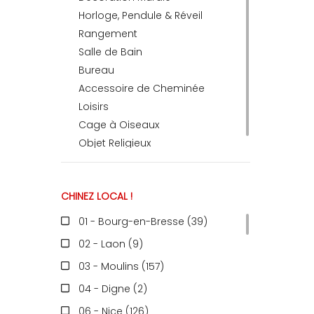
Horloge, Pendule & Réveil
Rangement
RECEVEZ
Salle de Bain
Bureau
Accessoire de Cheminée
BRICOLEZ
Loisirs
Cage à Oiseaux
Bijoux & Accessoires
Objet Religieux
CHINEZ LOCAL !
Français
01 - Bourg-en-Bresse (39
)
02 - Laon (9
)
03 - Moulins (157
)
04 - Digne (2
)
06 - Nice (126
)