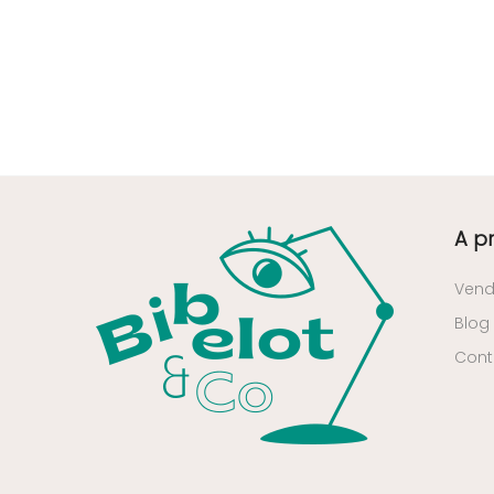
36 - Chateauroux (12
)
37 - Tours (15
)
38 - Grenoble (1492
)
39 - Lons-le-Saunier (36
)
40 - Mont-de-Marsan (9
)
41 - Blois (34
)
A p
42 - Saint-Etienne (378
)
43 - Le-Puy-en-Velay (1
)
Vend
44 - Nantes (44
)
Blog
45 - Orleans (482
)
Cont
47 - Agen (2
)
48 - Mende (5
)
49 - Angers (32
)
50 - Saint-Lo (7
)