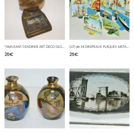
*
AMUSANT CENDRIER ART DECO GLOBE TERRESTRE EN LAITON DECO VINTAGE
L
OT de 34 DRAPEAUX PLAQUES METAL CADEAU HUILOR BATEAUX VOILIERS BONAPARTE pub
25
€
25
€