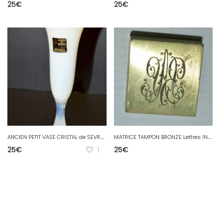
25
€
25
€
A
NCIEN PETIT VASE CRISTAL de SEVRES Tulipe opaque blanche Pied OPALESCENT déco
M
ATRICE TAMPON BRONZE Lettres INITIALES MAJUSCULES à déchiffrer N°4
25
€
1
25
€