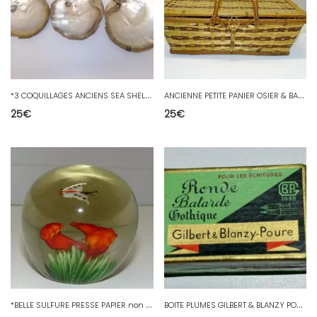
*
3 COQUILLAGES ANCIENS SEA SHELL HUITRES PERLIERES JUS de grenier avec USURES D
A
NCIENNE PETITE PANIER OSIER & BAMBOU pour rangement COUTURE BEAUTE ou AUTRE XXe
25
€
25
€
*
BELLE SULFURE PRESSE PAPIER non signé FLEUR ROUGE et PAPILLON PAPERWEIGHT
B
OITE PLUMES GILBERT & BLANZY POURE RONDE BATARDE & GOTHIQUE COLLECTION PUB XXe