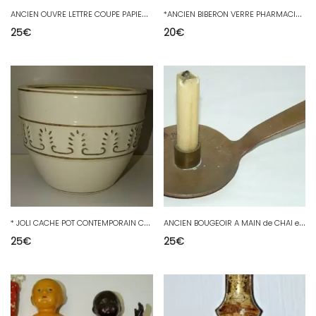
A
NCIEN OUVRE LETTRE COUPE PAPIER DECAPSULEUR EROTIQUE FEMME ALLONGEE LAITON XXe
*
ANCIEN BIBERON VERRE PHARMACIE E.J. GRAVIS Verre gradué ancien début XXe
25
€
20
€
*
JOLI CACHE POT CONTEMPORAIN CERAMIQUE XXe sans Marque VISIBLE déco plantes D
A
NCIEN BOUGEOIR A MAIN de CHAI en CUIVRE épais CAVE COGNAC DECO CUISINE
25
€
25
€