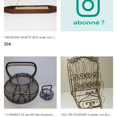
*
ANCIENNE NAVETTE BOIS avec son fil COMPLETE BELLE PATINE OUTIL ANCIEN déco D
25
€
*
2 PANIERS FIL de FER Gainé plastique noir & bleu 1 GRAND & 1 Miniature déco D
*
JOLI TRI COURRIER à poser sur Bureau FIL de FER Peint Marron BELLES VOLUTES D