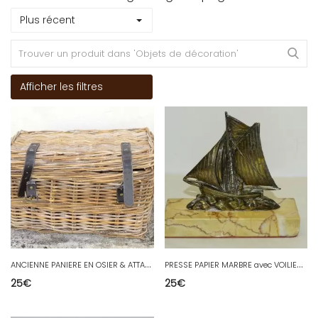
Plus récent
Afficher les filtres
A
NCIENNE PANIERE EN OSIER & ATTACHES CUIR pour rangement tricot couture ou autre
P
RESSE PAPIER MARBRE avec VOILIER REGULE doré Voile marquée RC 11 collection XXe
25
€
25
€