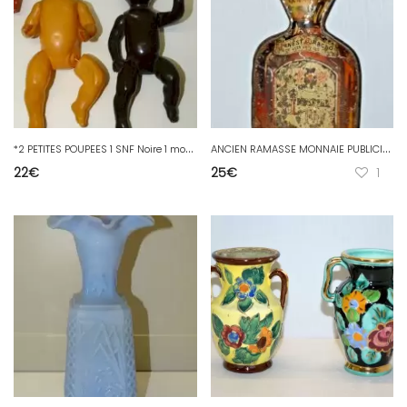
*
2 PETITES POUPEES 1 SNF Noire 1 modèle DEP 20 JUS de GRENIER COLLECTION JOUET
A
NCIEN RAMASSE MONNAIE PUBLICITE COGNAC IMPERIAL FINE tôle lithographiée Export
22
€
25
€
1