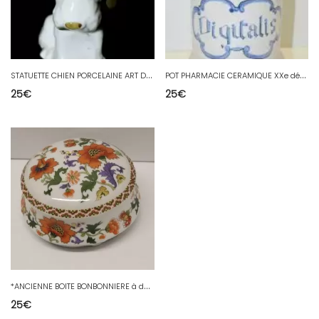
S
TATUETTE CHIEN PORCELAINE ART DECO POIVRIERE ou SALIERE POIVRE SEL COLLECTION
P
OT PHARMACIE CERAMIQUE XXe décor peint marqué DIGITALIS collection déco vitrine
25
€
25
€
*
ANCIENNE BOITE BONBONNIERE à décor de FLEURS Joseph GOSCINSKI Maître peintre D
25
€