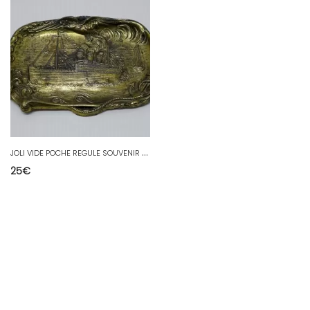
J
OLI VIDE POCHE REGULE SOUVENIR DE NANTES avec BATEAU A VAPEUR collection déco
25
€