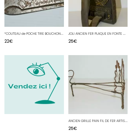
*
COUTEAU de POCHE TIRE BOUCHON PUBLICITAIRE ST RAPHAEL QUINQUINA BISTRO CAFE PUB
J
OLI ANCIEN FER PLAQUE EN FONTE GENDARME N° 5 XIXe REHAUTS DORURE motif central
22
€
25
€
A
NCIEN GRILLE PAIN FIL DE FER ARTISANAL XIXe CHEMINEE COLLECTION OUTIL ANCIEN
25
€