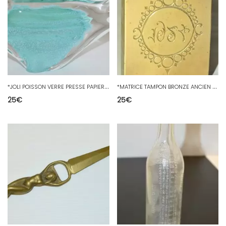
*
JOLI POISSON VERRE PRESSE PAPIER MURANO ou AUTRE COLLECTION DECO VITRINE XXe
*
MATRICE TAMPON BRONZE ANCIEN gravé 1924 DANS CADRE formé de RONDS PAPERWEIGHT
25
€
25
€