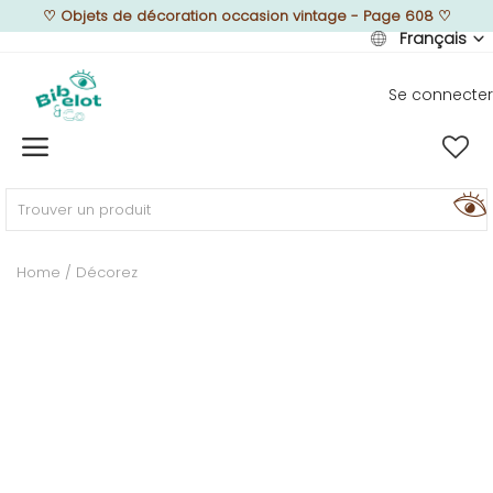
♡
Objets de décoration occasion vintage - Page 608
♡
Français
Se connecter
Vendre
Home
MEUBLEZ
Home
Décorez
DÉCOREZ
TEXTUREZ
ILLUMINEZ