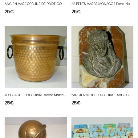
A
NCIEN VASE OPALINE DE FOIRE COULEUR BLEUE OBJET DE COLLECTION DECO VITRINE XXe
*
2 PETITS VASES MONACO 1 Fond Noir 1 Fond Jaune CERART Vases à violettes vitrine
25
€
25
€
J
OLI CACHE POT CUIVRE décor Martelé LECELLIER VILLEDIEU poignées métal noir XXe
*
ANCIENNE TETE DU CHRIST AVEC COURONNE DEPINES en REGULE sur MARBRE ROUGE D
25
€
25
€