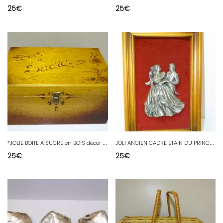
25
€
25
€
*
JOLIE BOITE A SUCRE en BOIS décor Pyrogravé & petites fleurs séchées collées D
J
OLI ANCIEN CADRE ETAIN DU PRINCE COUPLE DE DANSEURS COLLECTION DECO XXe
25
€
25
€