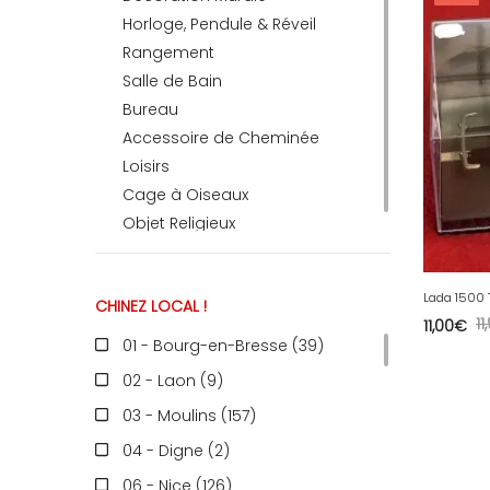
Horloge, Pendule & Réveil
Rangement
RECEVEZ
Salle de Bain
Bureau
Accessoire de Cheminée
BRICOLEZ
Loisirs
Cage à Oiseaux
Bijoux & Accessoires
Objet Religieux
Lada 1500 
CHINEZ LOCAL !
Français
11
11,00
€
01 - Bourg-en-Bresse (39
)
02 - Laon (9
)
03 - Moulins (157
)
04 - Digne (2
)
06 - Nice (126
)