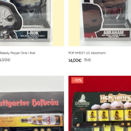
Ready Player One I Rok
POP N°837 US Abraham
4,99
€
15
€
14,00
€
-10%