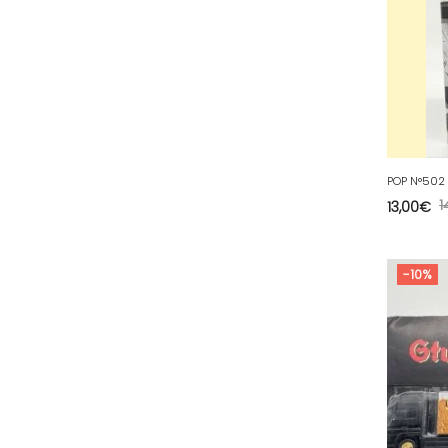
78 - Versailles (49
)
79 - Niort (11
)
80 - Amiens (214
)
81 - Albi (7
)
82 - Montauban (644
)
83 - Toulon (26
)
POP N°502 
1
13,00
€
84 - Avignon (36
)
85 - La-Roche-sur-Yon (1220
)
-10%
86 - Poitiers (151
)
87 - Limoges (21
)
88 - Epinal (18
)
89 - Auxerre (185
)
91 - Evry (2035
)
92 - Nanterre (268
)