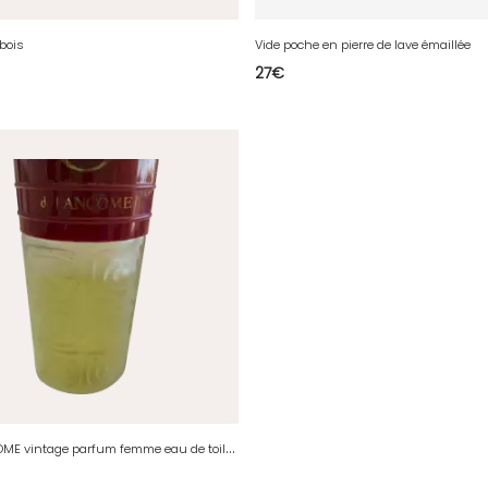
bois
Vide poche en pierre de lave émaillée
27
€
O
DE LANCOME vintage parfum femme eau de toilette 120 ml spray avec gaz