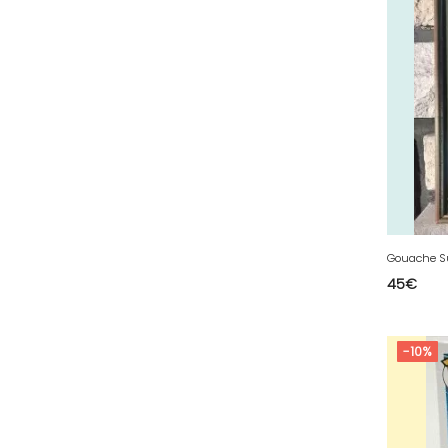
64 - Pau (134
)
65 - Tarbes (4
)
66 - Perpignan (6
)
67 - Strasbourg (36
)
68 - Colmar (281
)
69 - Lyon (53
)
70 - Vesoul (4
)
71 - Macon (213
)
72 - Le-Mans (514
)
45
€
73 - Chambery (764
)
74 - Annecy (59
)
-10%
75 - Paris (623
)
76 - Rouen (65
)
77 - Melun (299
)