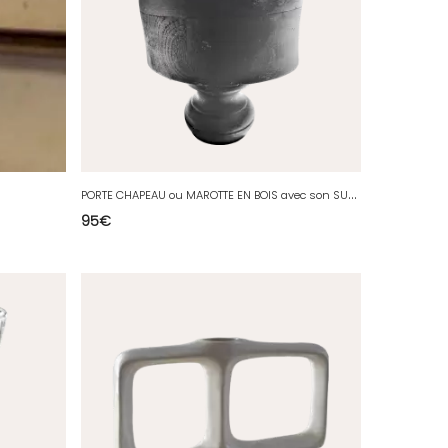
P
ORTE CHAPEAU ou MAROTTE EN BOIS avec son SUPPORT couleur NOIRE
95
€