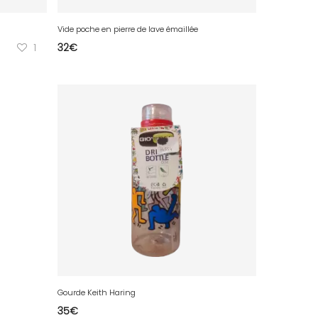
Vide poche en pierre de lave émaillée
1
32
€
Gourde Keith Haring
35
€