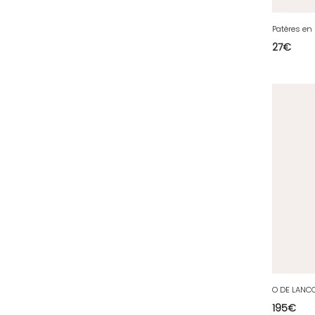
36 - Chateauroux (12
)
Patères en 
37 - Tours (15
)
27
€
38 - Grenoble (1492
)
39 - Lons-le-Saunier (36
)
40 - Mont-de-Marsan (9
)
41 - Blois (34
)
42 - Saint-Etienne (378
)
43 - Le-Puy-en-Velay (1
)
44 - Nantes (44
)
45 - Orleans (482
)
47 - Agen (2
)
48 - Mende (5
)
49 - Angers (32
)
195
€
50 - Saint-Lo (7
)