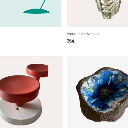
Vases motif Windsor
35
€