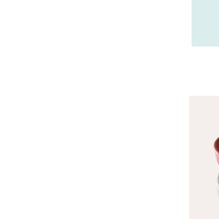
23 - Gueret (3
)
24 - Perigueux (1355
)
25 - Besancon (8
)
26 - Valence (116
)
27 - Evreux (17
)
28 - Chartres (1462
)
29 - Quimper (414
)
20 - Bastia (1
)
30 - Nimes (94
)
31 - Toulouse (1885
)
32 - Auch (14
)
33 - Bordeaux (79
)
34 - Montpellier (2139
)
35 - Rennes (833
)