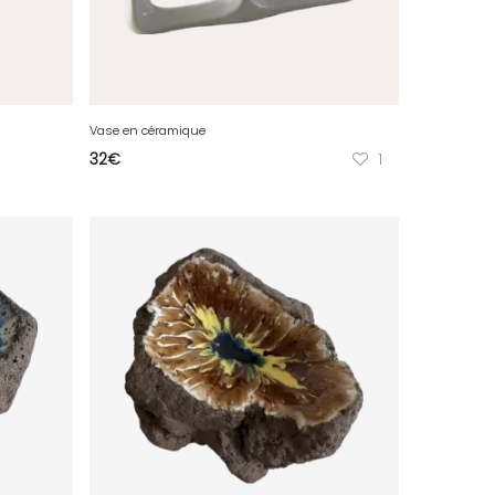
Vase en céramique
32
€
1