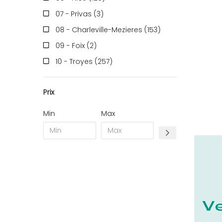
07 - Privas (3
)
08 - Charleville-Mezieres (153
)
09 - Foix (2
)
10 - Troyes (257
)
11 - Carcassonne (37
)
Prix
12 - Rodez (6
)
13 - Marseille (259
)
Min
Max
14 - Caen (14
)
16 - Angouleme (4220
)
17 - La-Rochelle (16
)
18 - Bourges (256
)
19 - Tulle (2
)
21 - Dijon (19
)
22 - Saint-Brieuc (15
)