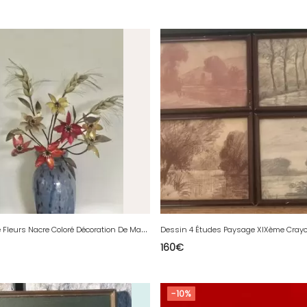
B
ouquet De Fleurs Nacre Coloré Décoration De Magasin Mode Intérieur 1950 Vintage
160
€
-10%