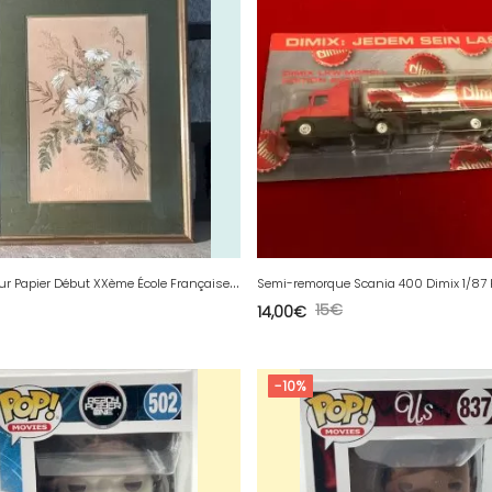
G
ouache Sur Papier Début XXème École Française Ancien Fleurs Florale Anonyme
Semi-remorque Scania 400 Dimix 1/87
15
€
14,00
€
-10%