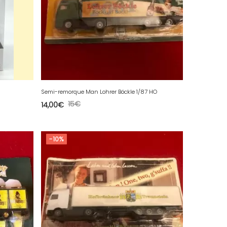
Semi-remorque Man Lohrer Böckle 1/87 HO
15
€
14,00
€
-10%