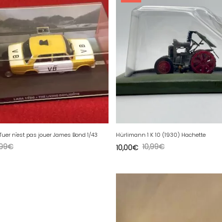
Tuer n'est pas jouer James Bond 1/43
Hürlimann 1 K 10 (1930) Hachette
,99
€
10,99
€
10,00
€