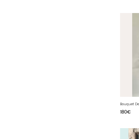
51 - Chalons-en-
Champagne (379
)
52 - Chaumont (288
)
53 - Laval (2
)
54 - Nancy (99
)
55 - Bar-le-Duc (3
)
56 - Vannes (52
)
57 - Metz (2663
)
58 - Nevers (37
)
59 - Lille (1230
)
60 - Beauvais (131
)
180
€
61 - Alencon (3
)
62 - Arras (115
)
63 - Clermont-Ferrand (27
)