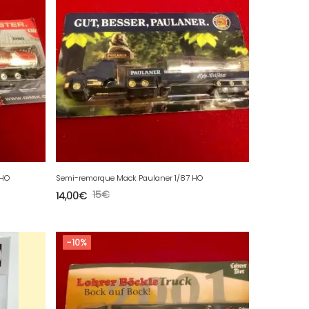
 HO
Semi-remorque Mack Paulaner 1/87 HO
15
€
14,00
€
-10%