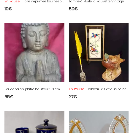
En Pause
- Toile imprimée tournesols
Lampe à Huile la Fauvette Vintage
10
€
50
€
B
ouddha en plâtre hauteur 50 cm (27)
En Pause
- Tableau asiatique peint à la main
55
€
27
€