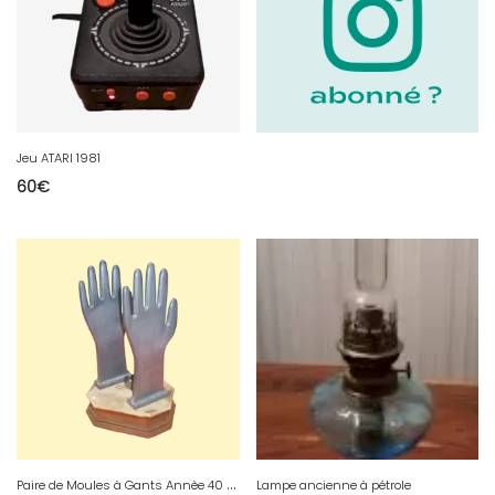
Jeu ATARI 1981
60
€
P
aire de Moules à Gants Annèe 40 èbonite
Lampe ancienne à pétrole