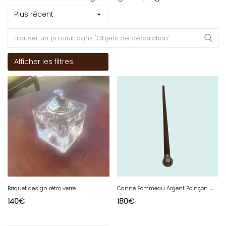
Plus récent
Afficher les filtres
C
anne Pommeau Argent Poinçon Minerve 34 g
Briquet design rétro verre
140
€
180
€