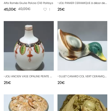
-
JOLI PANIER CERAMIQUE à décor de grappes et feuilles de Raisin signé Y D
Alfa Roméo Giulia Polizia 1/43 Politoys
49,99
€
45,00
€
1
25
€
-
JOLI ANCIEN VASE OPALINE PEINTE CHARLES X décor feuilles & Fleurs Fuchsia? D
-
SUJET CANARD COL VERT CERAMIQUE objet déco Collection Vitrine XXe D
25
€
20
€