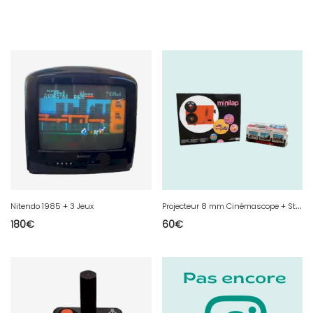
P
rojecteur 8 mm Cinémascope + Stéréoscope Lestrade
Nitendo 1985 + 3 Jeux
180
€
60
€