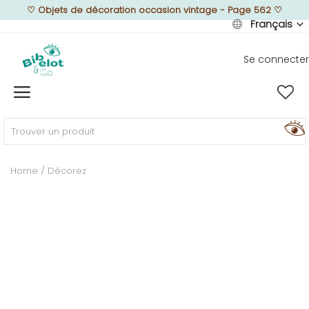
♡
Objets de décoration occasion vintage - Page 562
♡
Français
Se connecter
Vendre
Home
MEUBLEZ
Home
Décorez
DÉCOREZ
TEXTUREZ
ILLUMINEZ