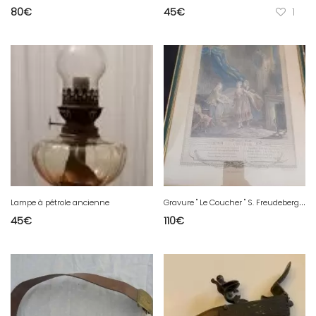
80
€
45
€
1
G
ravure " Le Coucher " S. Freudeberg, gravé à l'eau forte par Duclos et terminé au burin par Bosse.
Lampe à pétrole ancienne
45
€
110
€