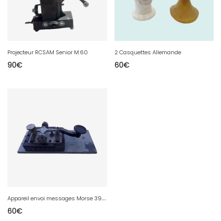
Projecteur RCSAM Senior M.60
2 Casquettes Allemande
90
€
60
€
A
ppareil envoi messages Morse 39/45
60
€