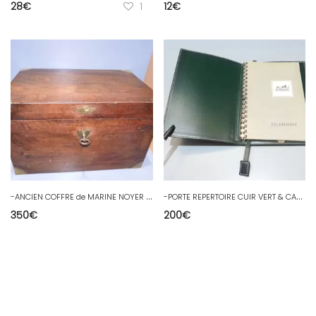
28
€
1
12
€
-
ANCIEN COFFRE de MARINE NOYER MASSIF Clé TREFLE 2 CASIERS Intérieurs déco D
-
PORTE REPERTOIRE CUIR VERT & CARNET TELEPHONE HERMES PARIS déco BUREAU D
350
€
200
€