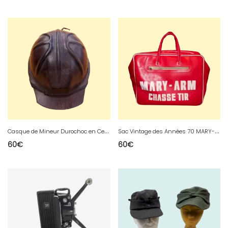
C
asque de Mineur Durochoc en Celoron 3
S
ac Vintage des Annèes 70 MARY-ARM
60
€
60
€