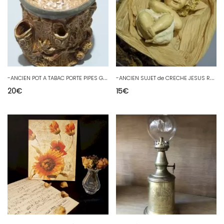
-
ANCIEN POT A TABAC PORTE PIPES GRES de BEAUVAIS BEAUVAISI et ETAIN D
-
ANCIEN SUJET de CRECHE JESUS RESINE & VETEMENTS TISSU RIGIDE Collection D
20
€
15
€