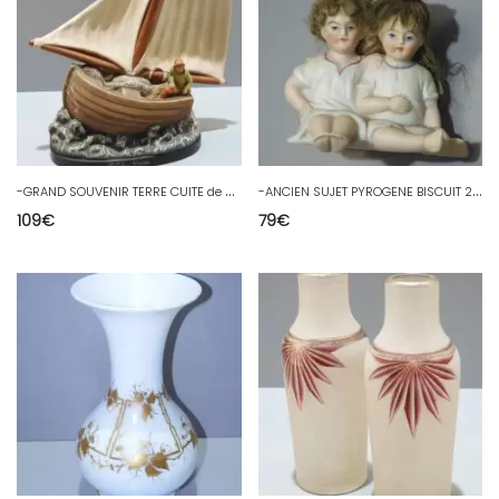
-
GRAND SOUVENIR TERRE CUITE de VILLENAUXE La GRANDE ST PALAIS/MER Réf. 9457 D
-
ANCIEN SUJET PYROGENE BISCUIT 2 ENFANTS CHEVEUX VERITABLES made in GERMANY D
109
€
79
€