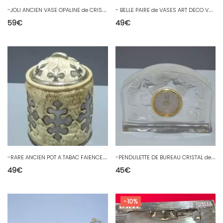
-
JOLI ANCIEN VASE OPALINE de CRISTAL CHARLES X décor feuilles dorées vitrine D
-
BELLE PAIRE de VASES ART DECO VERRE Granité Frises gravées émaillées LEGRAS? D
59
€
49
€
-
RARE ANCIEN POT A TABAC FAIENCE de LANGEAIS décor style de CROIX de LORRAINE D
-
PENDULETTE DE BUREAU CRISTAL de SEVRES CHEVAUX AU GALOP tour Opaque Vitrine D
49
€
45
€
-10%