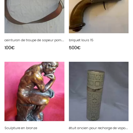
c
einturon de troupe de sapeur pompier francais
briquet louis 15
100
€
500
€
é
tuit ancien pour recharge de vaporisateur de la maison de parfumerie Rigaud
Sculpture en bronze