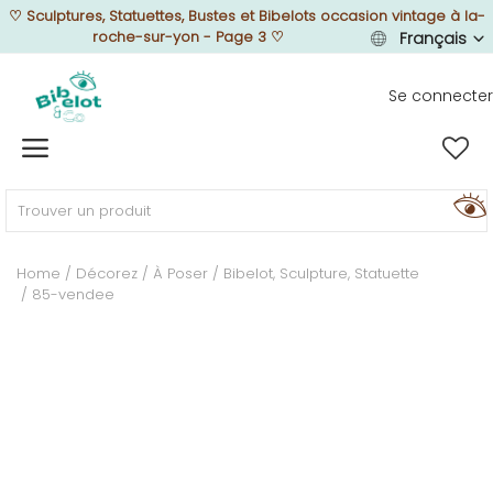
♡
Sculptures, Statuettes, Bustes et Bibelots occasion vintage à la-
roche-sur-yon - Page 3
♡
Français
Se connecter
Vendre
Home
MEUBLEZ
Home
Décorez
À Poser
Bibelot, Sculpture, Statuette
85-vendee
DÉCOREZ
TEXTUREZ
ILLUMINEZ