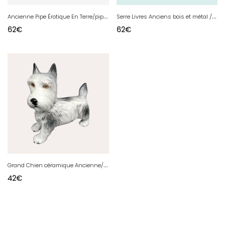
A
ncienne Pipe Érotique En Terre/pipe de collection/old erotic clay pipe
S
erre Livres Anciens bois et métal /livre vintage/sphinx/vintage Sphinx bookends
62
€
62
€
G
rand Chien céramique Ancienne/scottish terrier/old Céramique dog/black and white
42
€