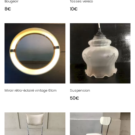
Bougeoir
Tasses vereco
8
€
10
€
Miroir rétro-éclairé vintage 61cm
Suspension
50
€