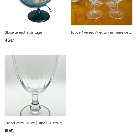
L
ot de 4 verres Arlequin en verre de cristal de Reims 1950
Globe terrestre vintage
45
€
G
rand verre Calice (1 litre) Cristal godronné décor liseré or
110
€