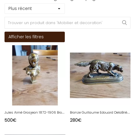
Plus récent
Afficher les filtres
J
ules Aimé Grosjean 1872-1906 Bronze Doré 19 éme Buste De Jeune Femme
B
ronze Guillaume Edouard DelaBriére 1829-1912
500
€
280
€