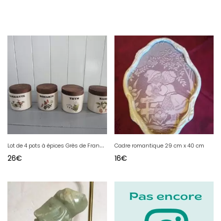
L
ot de 4 pots à épices Grès de France vintage
Cadre romantique 29 cm x 40 cm
26
€
16
€