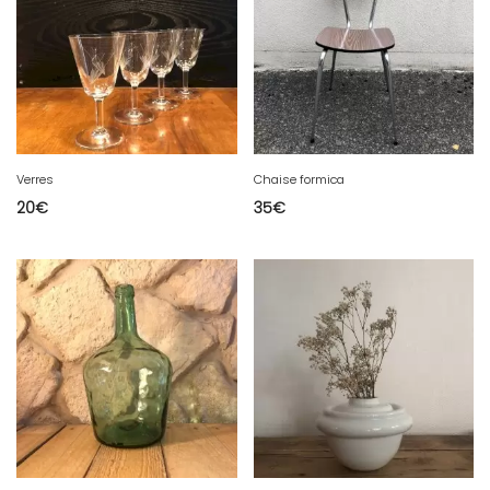
Verres
Chaise formica
20
€
35
€