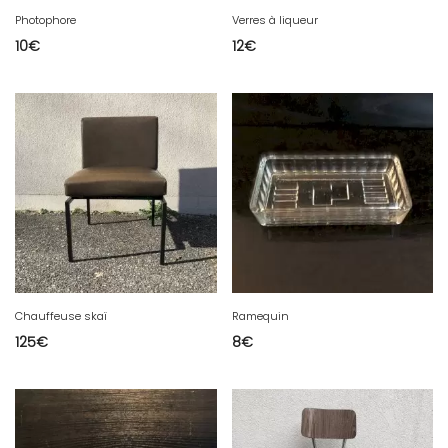
Photophore
Verres à liqueur
10
€
12
€
Chauffeuse skaï
Ramequin
125
€
8
€