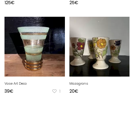
125
€
25
€
Vase Art Deco
Mazagrans
39
€
1
20
€