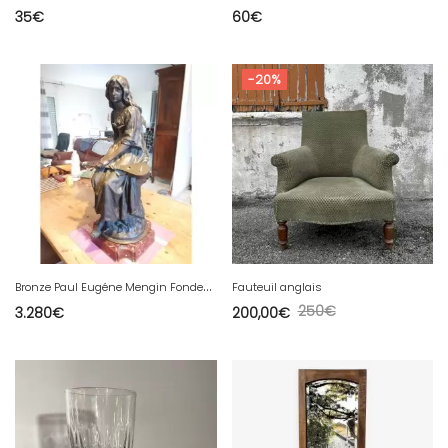
35
€
60
€
-20%
B
ronze Paul Eugéne Mengin Fondeur Susse Joueuse de Mandoline
Fauteuil anglais
250
€
3.280
€
200,00
€