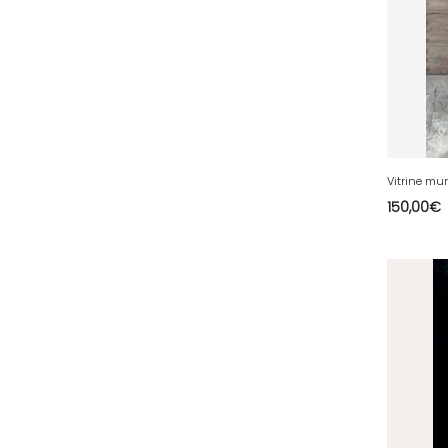
81 - Albi (23
)
82 - Montauban (693
)
83 - Toulon (96
)
84 - Avignon (225
)
85 - La-Roche-sur-Yon (2188
)
86 - Poitiers (307
)
87 - Limoges (52
)
150,00
€
88 - Epinal (71
)
89 - Auxerre (514
)
90 - Belfort (1
)
91 - Evry (2445
)
92 - Nanterre (671
)
93 - Bobigny (1229
)
94 - Creteil (281
)