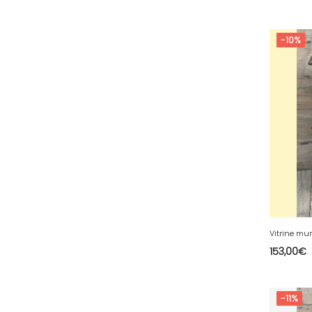
53 - Laval (5
)
54 - Nancy (253
)
-10%
55 - Bar-le-Duc (5
)
56 - Vannes (126
)
57 - Metz (5538
)
58 - Nevers (52
)
59 - Lille (2546
)
60 - Beauvais (320
)
61 - Alencon (10
)
62 - Arras (278
)
63 - Clermont-Ferrand (80
)
153,00
€
64 - Pau (192
)
65 - Tarbes (8
)
66 - Perpignan (16
)
-11%