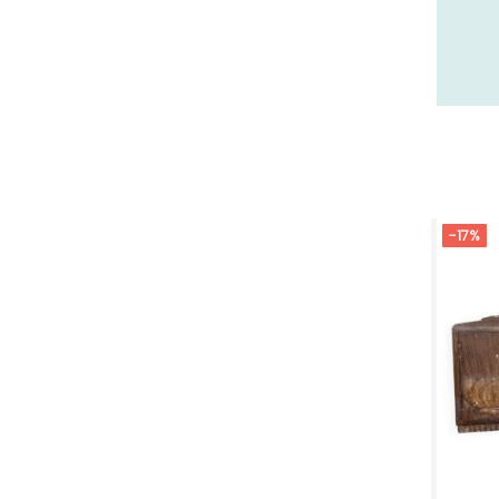
26 - Valence (358
)
27 - Evreux (37
)
28 - Chartres (2161
)
29 - Quimper (881
)
20 - Bastia (2
)
30 - Nimes (143
)
31 - Toulouse (2115
)
-17%
32 - Auch (18
)
33 - Bordeaux (106
)
34 - Montpellier (4157
)
35 - Rennes (1772
)
36 - Chateauroux (24
)
37 - Tours (32
)
38 - Grenoble (3040
)