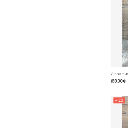
67 - Strasbourg (60
)
68 - Colmar (413
)
69 - Lyon (137
)
70 - Vesoul (6
)
71 - Macon (557
)
72 - Le-Mans (913
)
73 - Chambery (821
)
74 - Annecy (188
)
75 - Paris (3168
)
168,00
€
76 - Rouen (159
)
77 - Melun (604
)
-12%
78 - Versailles (92
)
79 - Niort (29
)
80 - Amiens (702
)