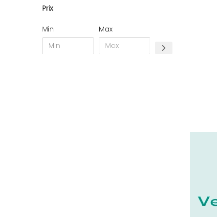
Prix
11 - Carcassonne (49
)
12 - Rodez (7
)
Min
Max
13 - Marseille (368
)
14 - Caen (70
)
15 - Aurillac (2
)
16 - Angouleme (7731
)
17 - La-Rochelle (59
)
18 - Bourges (562
)
19 - Tulle (24
)
21 - Dijon (38
)
22 - Saint-Brieuc (85
)
23 - Gueret (10
)
24 - Perigueux (2248
)
25 - Besancon (12
)