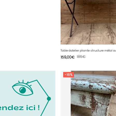
185
€
159,00
€
-16%