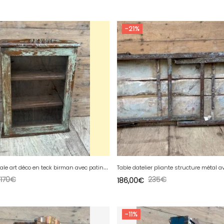
-21%
V
itrine murale art déco en teck birman avec patine dorigine
170
€
235
€
186,00
€
-11%