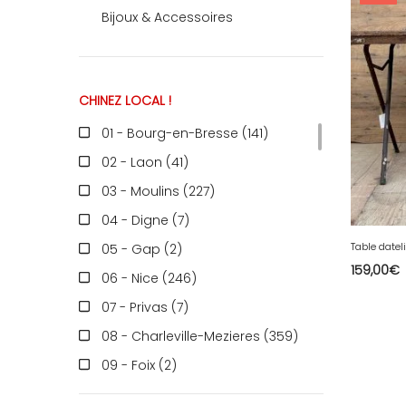
Bijoux & Accessoires
RECEVEZ
CHINEZ LOCAL !
BRICOLEZ
01 - Bourg-en-Bresse (141
)
02 - Laon (41
)
Bijoux & Accessoires
03 - Moulins (227
)
04 - Digne (7
)
05 - Gap (2
)
Français
159,00
€
06 - Nice (246
)
07 - Privas (7
)
08 - Charleville-Mezieres (359
)
09 - Foix (2
)
10 - Troyes (598
)