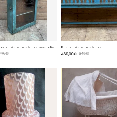
V
itrine murale art déco en teck birman avec patine dorigine
Banc art déco en teck birman
170
€
545
€
469,00
€