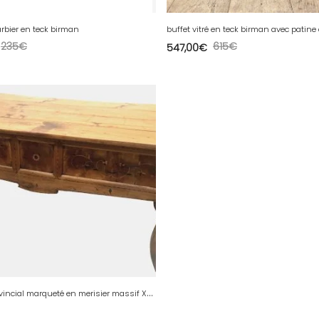
arbier en teck birman
buffet vitré en teck birman avec patine
235
€
615
€
547,00
€
B
ureau provincial marqueté en merisier massif XX siècle