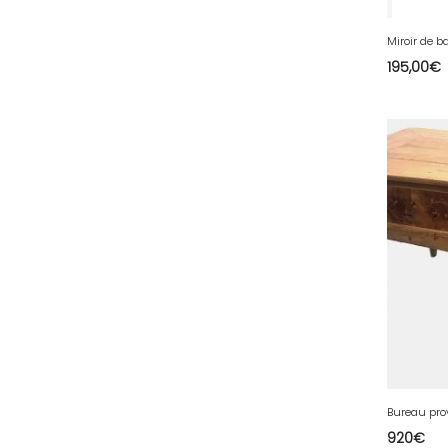
39 - Lons-le-Saunier (43
)
Miroir de b
40 - Mont-de-Marsan (27
)
195,00
€
41 - Blois (86
)
42 - Saint-Etienne (712
)
43 - Le-Puy-en-Velay (2
)
44 - Nantes (105
)
45 - Orleans (1134
)
47 - Agen (10
)
48 - Mende (26
)
49 - Angers (61
)
50 - Saint-Lo (17
)
51 - Chalons-en-
Champagne (610
)
52 - Chaumont (482
)
920
€