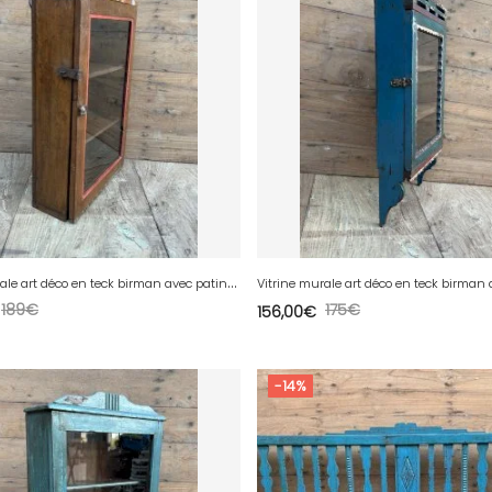
V
itrine murale art déco en teck birman avec patine dorigine
189
€
175
€
156,00
€
-14%