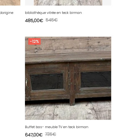
 dorigine
bibliothèque vitrée en teck birman
545
€
485,00
€
-12%
Buffet bas- meuble TV en teck birman
735
€
647,00
€