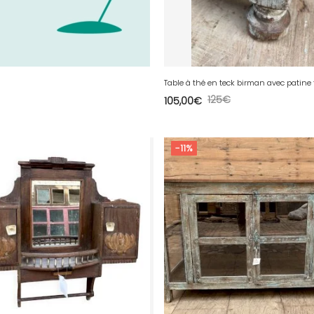
125
€
105,00
€
-11%