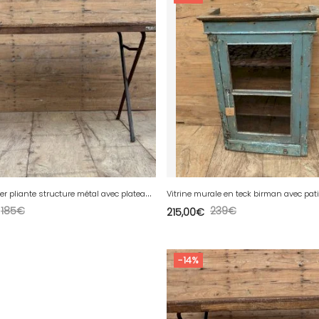
T
able datelier pliante structure métal avec plateau en teck massif
Vitrine murale en teck birman avec pat
185
€
239
€
215,00
€
-14%