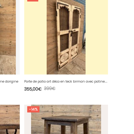
P
orte de patio art déco en teck birman avec patine dorigine
ine dorigine
399
€
355,00
€
-14%