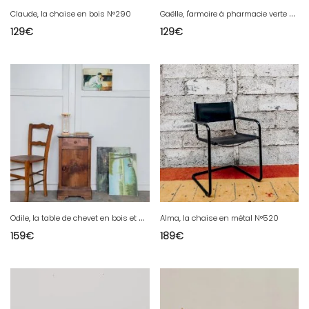
G
aëlle, l'armoire à pharmacie verte N°257
Claude, la chaise en bois N°290
129
€
129
€
O
dile, la table de chevet en bois et marbre N°629
Alma, la chaise en métal N°520
159
€
189
€