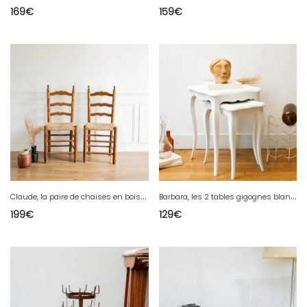
169
€
159
€
C
laude, la paire de chaises en bois N°497
B
arbara, les 2 tables gigognes blanches en bois N°111
199
€
129
€