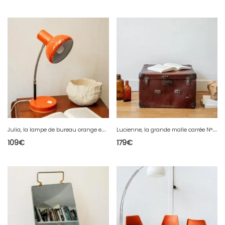
J
ulia, la lampe de bureau orange en métal N°572
L
ucienne, la grande malle carrée N°219
109
€
179
€