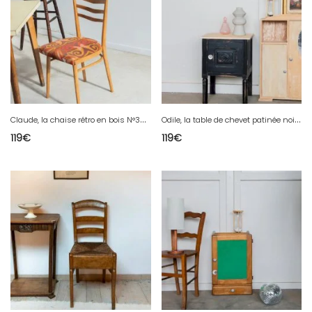
C
laude, la chaise rétro en bois N°368
O
dile, la table de chevet patinée noire N°630
119
€
119
€