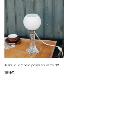
J
ulia, la lampe à poser en verre N°566
199
€