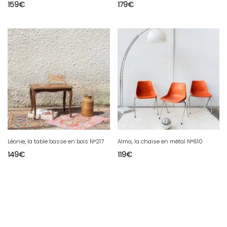
159
€
179
€
Léonie, la table basse en bois N°217
Alma, la chaise en métal N°610
149
€
119
€