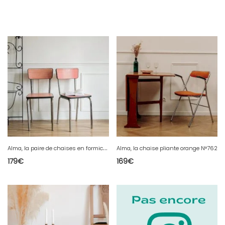
A
lma, la paire de chaises en formica N°816
Alma, la chaise pliante orange N°762
179
€
169
€