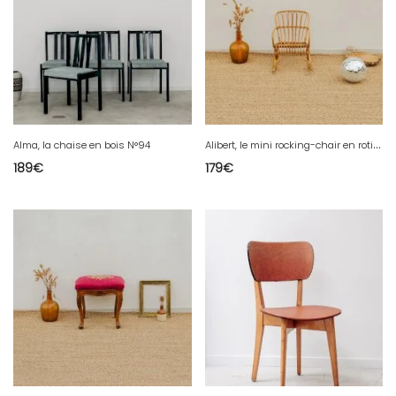
A
libert, le mini rocking-chair en rotin N°55
Alma, la chaise en bois N°94
189
€
179
€