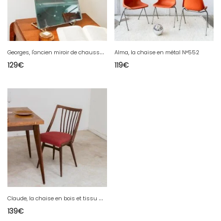
G
eorges, l'ancien miroir de chausseur en métal N°877
Alma, la chaise en métal N°552
129
€
119
€
C
laude, la chaise en bois et tissu N°698
139
€