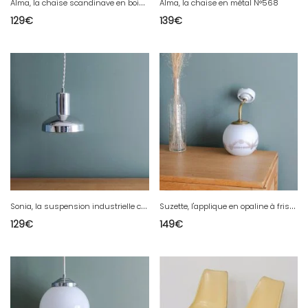
A
lma, la chaise scandinave en bois N°80
Alma, la chaise en métal N°568
129
€
139
€
S
onia, la suspension industrielle chromée N°173
S
uzette, l'applique en opaline à frise N°113
129
€
149
€