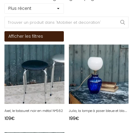
Plus récent
Afficher les filtres
J
ulia, la lampe à poser bleue et blanche N°568
Axel, le tabouret noir en métal N°562
109
€
199
€