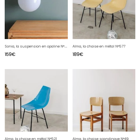
S
onia, la suspension en opaline N°176
Alma, la chaise en métal N°577
159
€
189
€
Alma, la chaise en métal N°521
Alma, la chaise scandinave N°49