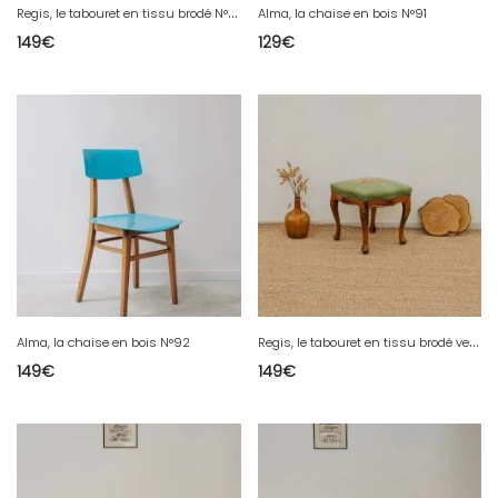
R
egis, le tabouret en tissu brodé N°742
Alma, la chaise en bois N°91
149
€
129
€
R
egis, le tabouret en tissu brodé vert N°743
Alma, la chaise en bois N°92
149
€
149
€