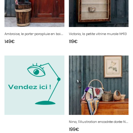
A
mbroise, le porte-parapluie en bois N°729
Victoria, la petite vitrine murale N°113
149
€
119
€
N
ina, l'illustration encadrée dorée N°301
199
€