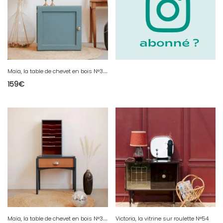
M
aïa, la table de chevet en bois N°301
159
€
M
aïa, la table de chevet en bois N°300
Victoria, la vitrine sur roulette N°54