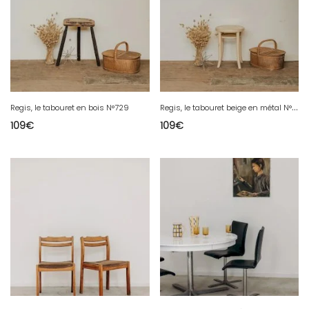
R
egis, le tabouret beige en métal N°748
Regis, le tabouret en bois N°729
109
€
109
€