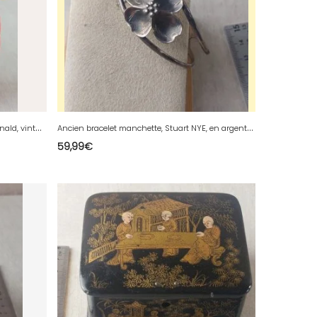
A
ncien réveil mécanique, Ronald Mc Donald, vintage ^
A
ncien bracelet manchette, Stuart NYE, en argent sterling ^
59,99
€