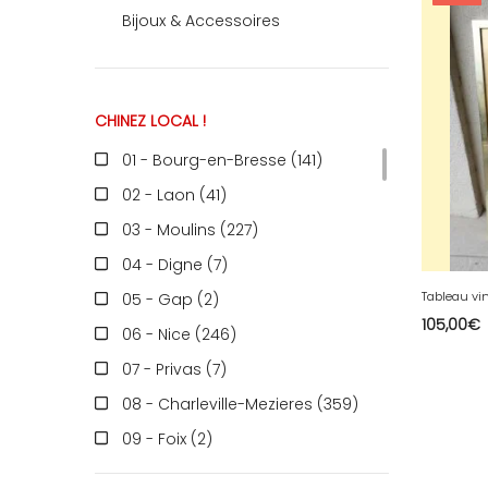
Bijoux & Accessoires
RECEVEZ
CHINEZ LOCAL !
BRICOLEZ
01 - Bourg-en-Bresse (141
)
02 - Laon (41
)
Bijoux & Accessoires
03 - Moulins (227
)
04 - Digne (7
)
Tableau vi
05 - Gap (2
)
Français
105,00
€
06 - Nice (246
)
07 - Privas (7
)
08 - Charleville-Mezieres (359
)
09 - Foix (2
)
10 - Troyes (598
)