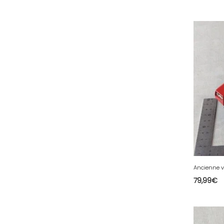
53 - Laval (5
)
54 - Nancy (253
)
55 - Bar-le-Duc (5
)
56 - Vannes (126
)
57 - Metz (5538
)
58 - Nevers (52
)
59 - Lille (2546
)
60 - Beauvais (320
)
61 - Alencon (10
)
62 - Arras (278
)
63 - Clermont-Ferrand (80
)
79,99
€
64 - Pau (192
)
65 - Tarbes (8
)
66 - Perpignan (16
)