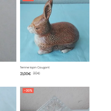
Terrine lapin Caugant
30
€
21,00
€
-30%