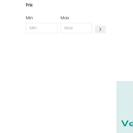
Prix
11 - Carcassonne (49
)
12 - Rodez (7
)
Min
Max
13 - Marseille (368
)
14 - Caen (70
)
15 - Aurillac (2
)
16 - Angouleme (7731
)
17 - La-Rochelle (59
)
18 - Bourges (562
)
19 - Tulle (24
)
21 - Dijon (38
)
22 - Saint-Brieuc (85
)
23 - Gueret (10
)
24 - Perigueux (2248
)
25 - Besancon (12
)