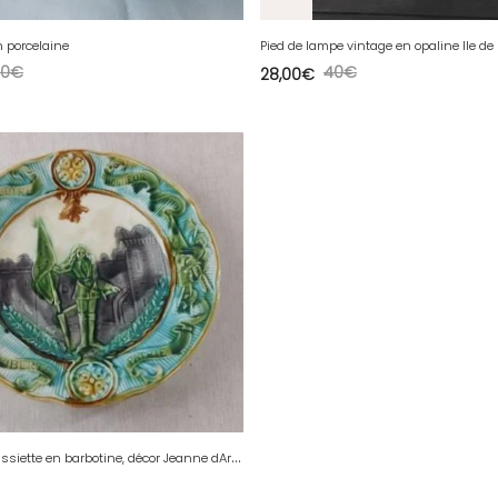
n porcelaine
Pied de lampe vintage en opaline Ile de
20
€
40
€
28,00
€
A
ncienne assiette en barbotine, décor Jeanne dArc, Onnaing ^