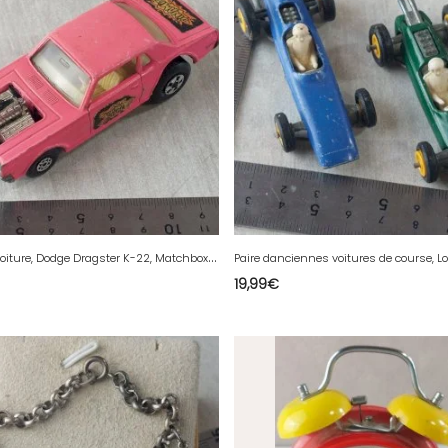
A
ncienne voiture, Dodge Dragster K-22, Matchbox Speed Kings ^
19,99
€