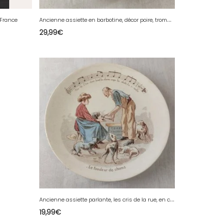
A
ncienne assiette en barbotine, décor poire, trompe loeil / relief, Orchies ^
 France
29,99
€
A
ncienne assiette parlante, les cris de la rue, en céramique de Sarreguemines ^
19,99
€