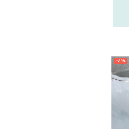
26 - Valence (358
)
27 - Evreux (37
)
28 - Chartres (2161
)
29 - Quimper (881
)
20 - Bastia (2
)
30 - Nimes (143
)
31 - Toulouse (2115
)
-30%
32 - Auch (18
)
33 - Bordeaux (106
)
34 - Montpellier (4157
)
35 - Rennes (1772
)
36 - Chateauroux (24
)
37 - Tours (32
)
38 - Grenoble (3040
)