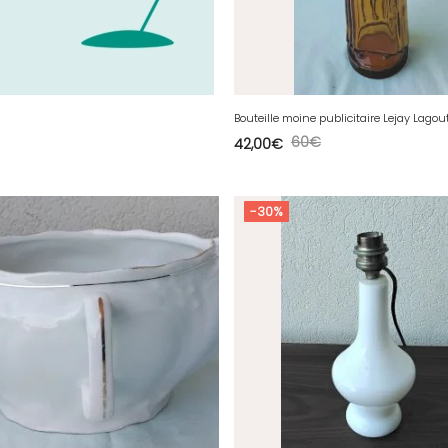
Bouteille moine publicitaire Lejay Lagou
60
€
42,00
€
-30%