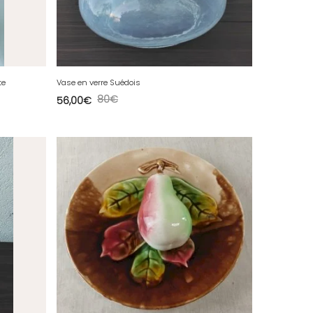
te
Vase en verre Suédois
80
€
56,00
€