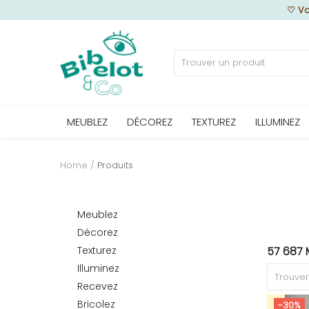
♡
Vo
Vendre
MEUBLEZ
DÉCOREZ
TEXTUREZ
ILLUMINEZ
Home
MEUBLEZ
Home
Produits
DÉCOREZ
Meublez
Décorez
Texturez
57 687 
TEXTUREZ
Illuminez
Recevez
Bricolez
-30%
ILLUMINEZ