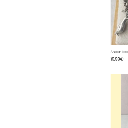
81 - Albi (23
)
82 - Montauban (693
)
83 - Toulon (96
)
84 - Avignon (225
)
85 - La-Roche-sur-Yon (2188
)
86 - Poitiers (307
)
Ancien bra
87 - Limoges (52
)
19,99
€
88 - Epinal (71
)
89 - Auxerre (514
)
90 - Belfort (1
)
91 - Evry (2445
)
92 - Nanterre (671
)
93 - Bobigny (1229
)
94 - Creteil (281
)