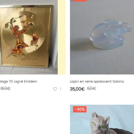
ntage 70 signé Emblem
Lapin en verre opalescent Sabino
150
€
50
€
1
35,00
€
-30%