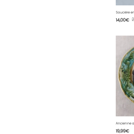
39 - Lons-le-Saunier (43
)
Saucière e
40 - Mont-de-Marsan (27
)
14,00
€
41 - Blois (86
)
42 - Saint-Etienne (712
)
43 - Le-Puy-en-Velay (2
)
44 - Nantes (105
)
45 - Orleans (1134
)
47 - Agen (10
)
48 - Mende (26
)
49 - Angers (61
)
50 - Saint-Lo (17
)
51 - Chalons-en-
Champagne (610
)
52 - Chaumont (482
)
19,99
€