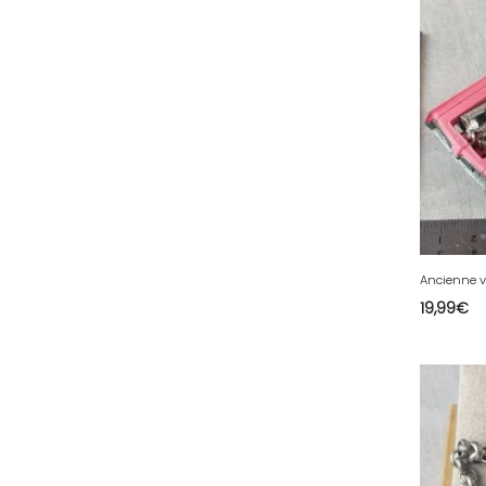
67 - Strasbourg (60
)
68 - Colmar (413
)
69 - Lyon (137
)
70 - Vesoul (6
)
71 - Macon (557
)
72 - Le-Mans (913
)
73 - Chambery (821
)
74 - Annecy (188
)
75 - Paris (3168
)
19,99
€
76 - Rouen (159
)
77 - Melun (604
)
78 - Versailles (92
)
79 - Niort (29
)
80 - Amiens (702
)