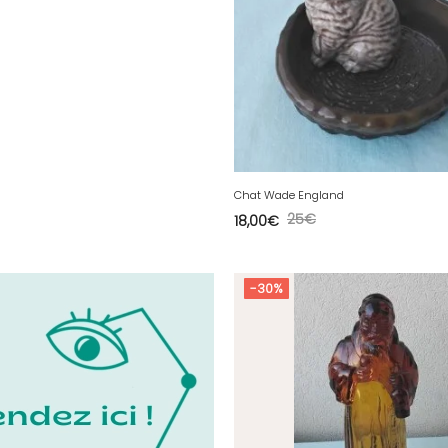
Chat Wade England
25
€
18,00
€
-30%