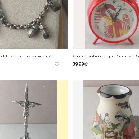
celet avec charms, en argent ^
1
39,99
€