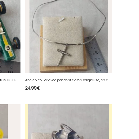
P
aire danciennes voitures de course, Lotus 19 + BRM 52, Matchbox Lesney ^
A
ncien collier avec pendentif croix religieuse, en argent massif ^
24,99
€