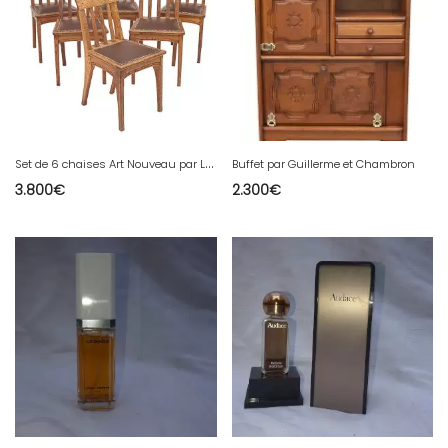
S
et de 6 chaises Art Nouveau par Léon Jallot
Buffet par Guillerme et Chambron
3.800
€
2.300
€