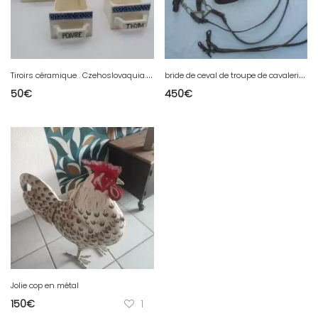
T
iroirs céramique . Czehoslovaquia. Années 60/70 .
b
ride de ceval de troupe de cavalerie francaise de premiere guerre
50
€
450
€
Jolie cop en métal
150
€
1