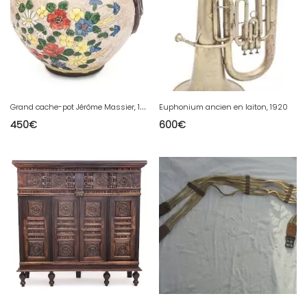
G
rand cache-pot Jérôme Massier, 1900
Euphonium ancien en laiton, 1920
450
€
600
€