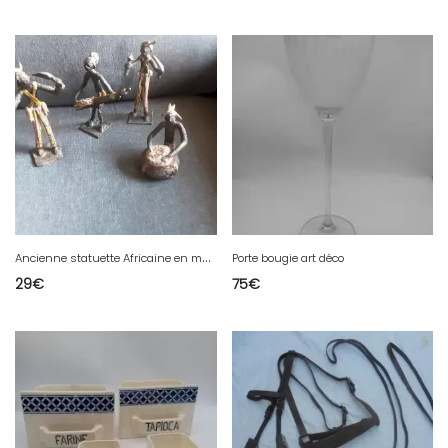
A
ncienne statuette Africaine en métal
Porte bougie art déco
29
€
75
€