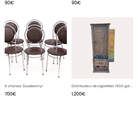
90
€
90
€
D
istributeur de cigarettes 1900 gold flakes ovills
6 chaises Soudexvinyl
700
€
1.200
€