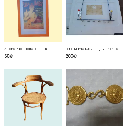
P
orte Manteaux Vintage Chrome et Boules Plastic
Affiche Publicitaire Eau de Botot
60
€
280
€