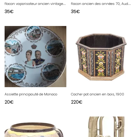
f
lacon vaporisateur ancien vintage Calandre de Paco Rabanne ( démonstration )
f
lacon ancien des années 70, Audace de Rochas dans son coffret
35
€
35
€
Assiette principauté de Monaco
Cache-pot ancien en bois, 1900
20
€
220
€