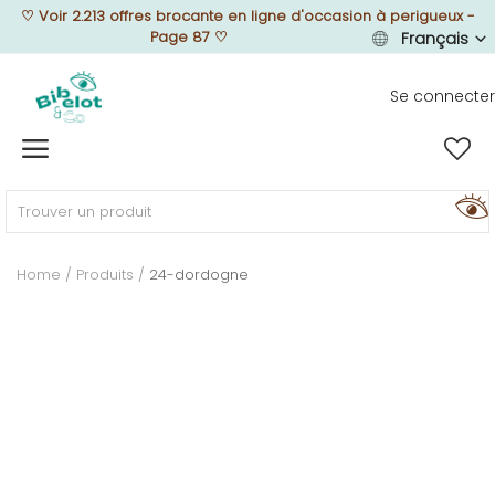
♡
Voir 2.213 offres brocante en ligne d'occasion à perigueux -
Page 87
♡
Français
Se connecter
Vendre
Home
MEUBLEZ
Home
Produits
24-dordogne
DÉCOREZ
TEXTUREZ
ILLUMINEZ