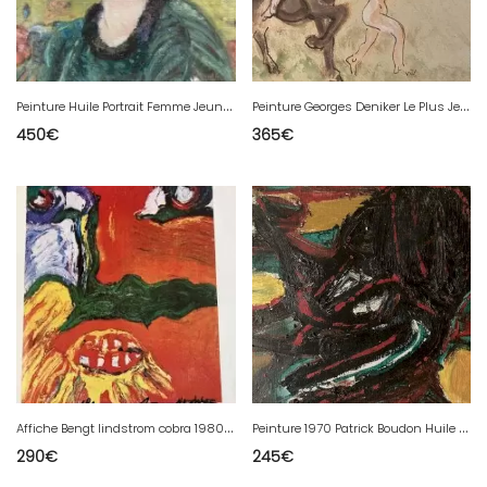
P
einture Huile Portrait Femme Jeune Fille Début Marcelle Paul AUBÉ
P
einture Georges Deniker Le Plus Jeune Cubiste Français Art Cubisme 1930
450
€
365
€
A
ffiche Bengt lindstrom cobra 1980 Signée Original A La Main Peinture Art
P
einture 1970 Patrick Boudon Huile Sur Toile Expressioniste Dpg Cobra
290
€
245
€