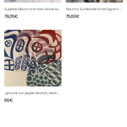
S
uperbe Dessin à la main encre lion panier feuille acanthe 1865 taille A3
D
essins Surréaliste Encre Signé H Wichmann 1935 Expressionniste
79,05
€
75,60
€
,
gravure sur papier abstrait, abstraction à identifier fleur 1970
65
€