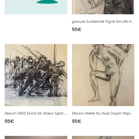
g
ravure Surréaliste Signé Arnulfo A Identifier 1980 Femme Cheveux Art
55
€
D
essin 1960 Encre Ski Skieur Sport Expressionnisme Expressionniste
D
essin Atelier Nu Nue Crayon Papier Homme Erotique 1910 Art Déco Ancien Atelier
65
€
65
€