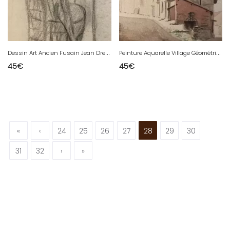
D
essin Art Ancien Fusain Jean Dreyfus Stern 1930 Peinture Ancien Femme Peintre
P
einture Aquarelle Village Géométrie Papier 1960 Provence Art À Identifier
45
€
45
€
«
‹
24
25
26
27
28
29
30
31
32
›
»