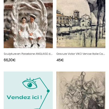
S
culpture en Porcelaine ANGLAISE du STAFFORDSHIRE Ecosse Mariage Kilt
G
ravure Victor VIKO Venise Italie Carte De Vœux Lithographie Paysage Ville
66,30
€
45
€