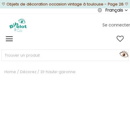
♡
Objets de décoration occasion vintage à toulouse - Page 28
♡
Français
Se connecter
Vendre
Home
MEUBLEZ
Home
Décorez
31-haute-garonne
DÉCOREZ
TEXTUREZ
ILLUMINEZ