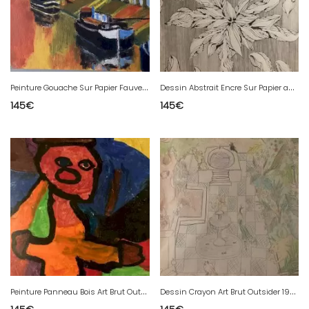
P
einture Gouache Sur Papier Fauve Fauvisme 1997 Canal Du Midi Péniche
D
essin Abstrait Encre Sur Papier abstraction 1980 À Identifier Fleur
145
€
145
€
P
einture Panneau Bois Art Brut Outsider Portrait 1980 A Identifier
D
essin Crayon Art Brut Outsider 1960 Naïf Ferme Animaux Aquarium