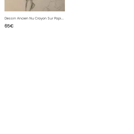
D
essin Ancien Nu Crayon Sur Papier Femme Nue Erotique 1920 Art Déco Atelier
65
€