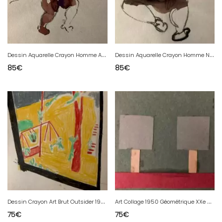
D
essin Aquarelle Crayon Homme Allongé Nu Portrait Deuxième Moitier XXe
D
essin Aquarelle Crayon Homme Nu Portrait Assis Deuxième Moitier XXe
85
€
85
€
D
essin Crayon Art Brut Outsider 1960 Naïf Animaux Géométrique 1960
A
rt Collage 1950 Géométrique XXe Abstrait Ancien A Identifier Atelier
75
€
75
€