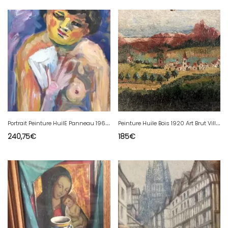
P
ortrait Peinture HuilE Panneau 1960 Signé Ader Expressioniste Tableau
P
einture Huile Bois 1920 Art Brut Village Expressionnisme Expressionniste Ancien
240,75
€
185
€