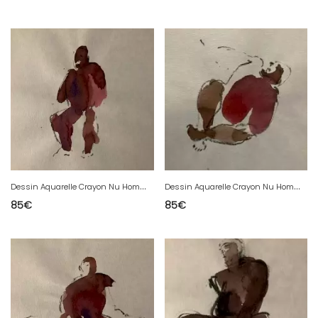
D
essin Aquarelle Crayon Nu Homme Art Portrait Deuxième Moitier XXe
D
essin Aquarelle Crayon Nu Homme Assis Portrait Deuxième Moitier XXe
85
€
85
€