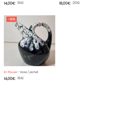
15
€
20
€
14,00
€
18,00
€
-10%
En Pause
- Vase / pichet
15
€
14,00
€