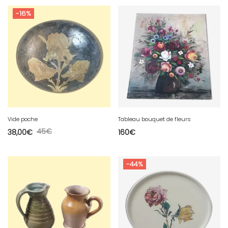
-16%
Vide poche
Tableau bouquet de fleurs
45
€
38,00
€
160
€
-44%