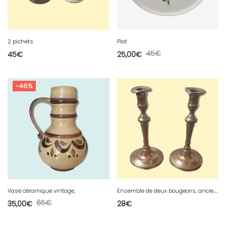
2 pichets
Plat
45
€
45
€
25,00
€
-46%
E
nsemble de deux bougeoirs, anciens, en laiton
Vase céramique vintage,
65
€
35,00
€
28
€