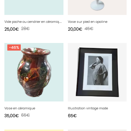
V
ide poche ou cendrier en céramique,
Vase sur pied en opaline
28
€
45
€
25,00
€
20,00
€
-46%
Vase en céramique
Illustration vintage mode
65
€
35,00
€
65
€