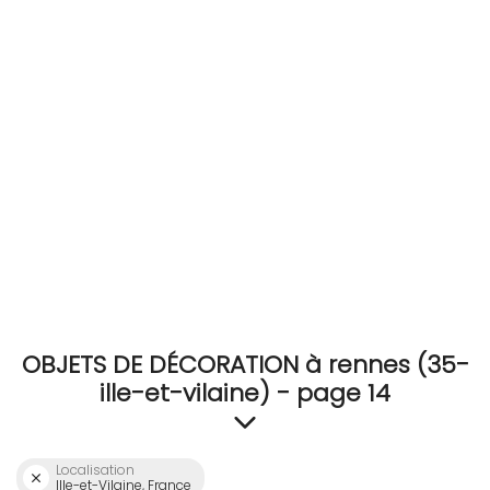
RECEVEZ
BRICOLEZ
Bijoux & Accessoires
Français
OBJETS DE DÉCORATION à rennes (35-
ille-et-vilaine) - page 14
Localisation
Ille-et-Vilaine, France