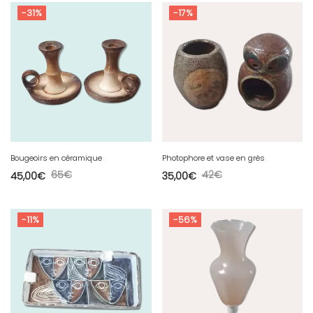
-31%
-17%
Bougeoirs en céramique
Photophore et vase en grès
65
€
42
€
45,00
€
35,00
€
-11%
-56%