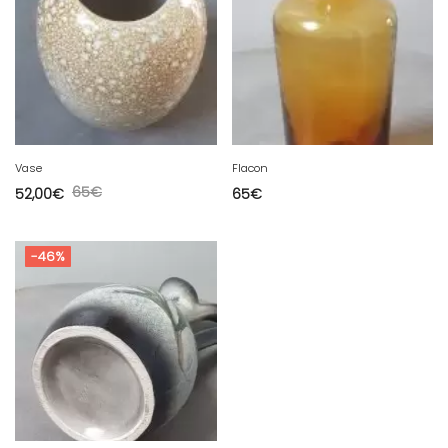
Vase
Flacon
65
€
52,00
€
65
€
-46%