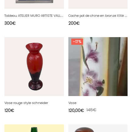
T
ableau ATELIER MURO ARTISTE VALLAURIS
C
ache pot de chine en bronze XIXè siécle
300
€
200
€
-17%
Vase rouge style schneider
Vase
145
€
120
€
120,00
€