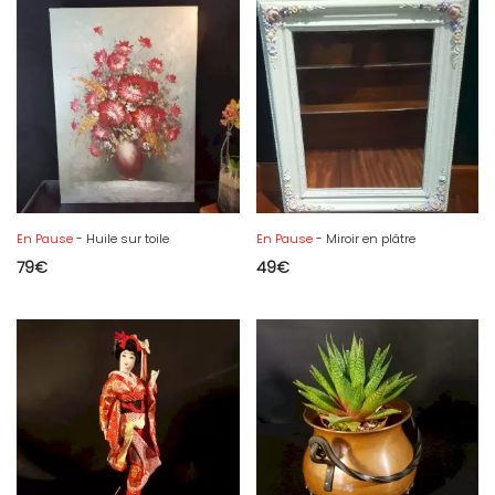
En Pause
- Huile sur toile
En Pause
- Miroir en plâtre
79
€
49
€