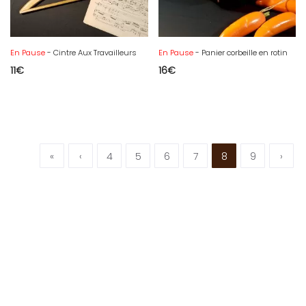
En Pause
- Cintre Aux Travailleurs
En Pause
- Panier corbeille en rotin
11
€
16
€
«
‹
4
5
6
7
8
9
›