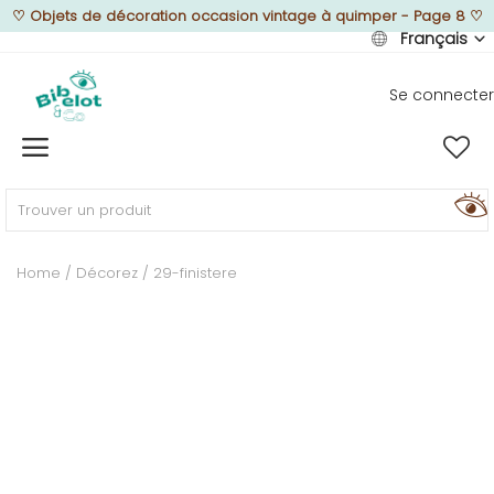
♡
Objets de décoration occasion vintage à quimper - Page 8
♡
Français
Se connecter
Vendre
Home
MEUBLEZ
Home
Décorez
29-finistere
DÉCOREZ
TEXTUREZ
ILLUMINEZ