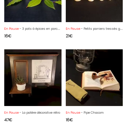
En Pause
- 3 pots à épices en porcelaine
En Pause
- Petits paniers tressés gigogne
16
€
21
€
En Pause
- La patère décorative rétro
En Pause
- Pipe Chacom
47
€
16
€