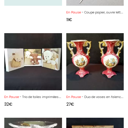
En Pause
- Coupe papier, ouvre lettre en métal argenté orné du blason de Brest
11
€
En Pause
- Trio de toiles imprimées ours en peluche
En Pause
- Duo de vases en faïence décor Fragonard
32
€
27
€