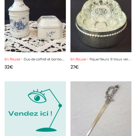
En Pause
- Duo de coffret et bonbonnière en porcelaine de Vista Alegre Portugal
En Pause
- Pique fleurs 9 trous verre de Reims et Métal argenté
32
€
27
€