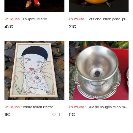
En Pause
- Poupée Geisha
En Pause
- Petit chaudron porte-plante
42
€
21
€
En Pause
- cadre miroir Pierrot
En Pause
- Duo de bougeoirs en métal argenté
11
€
1
11
€