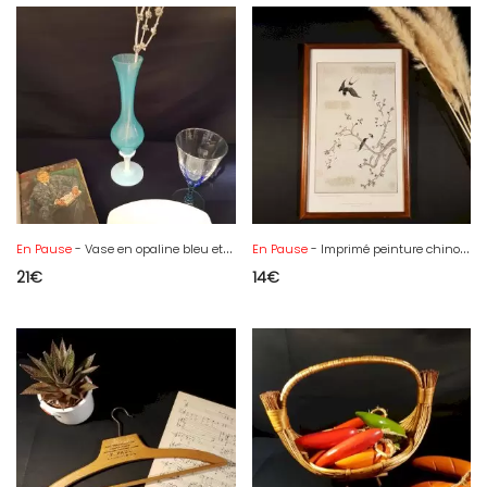
En Pause
- Vase en opaline bleu et blanc
En Pause
- Imprimé peinture chinoise
21
€
14
€