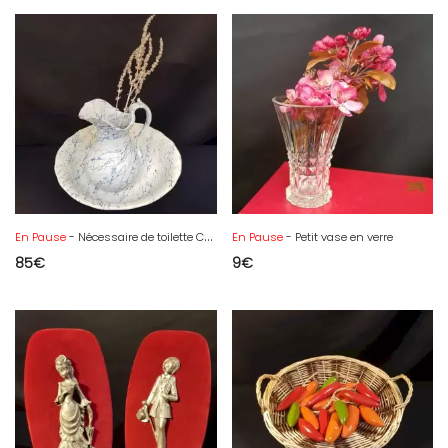
En Pause
- Nécessaire de toilette Creil et Montereau
En Pause
- Petit vase en verre
85
€
9
€