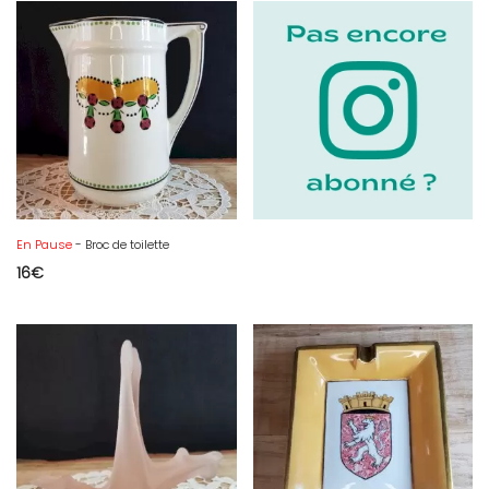
En Pause
- Broc de toilette
16
€