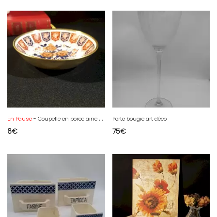
En Pause
- Coupelle en porcelaine et laiton
Porte bougie art déco
6
€
75
€