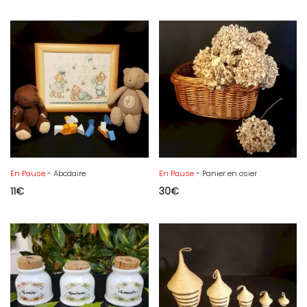
En Pause
- Abcdaire
En Pause
- Panier en osier
11
€
30
€