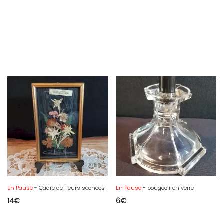
En Pause
- Cadre de fleurs séchées
En Pause
- bougeoir en verre
14
€
6
€