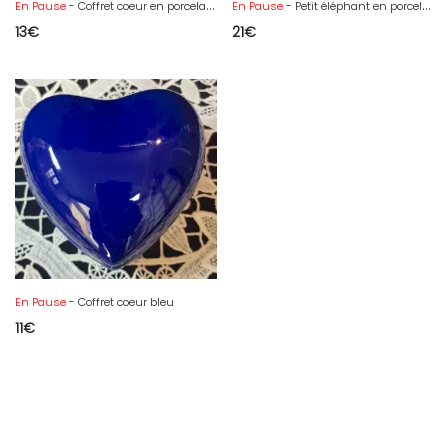
En Pause
- Coffret coeur en porcelaine
En Pause
- Petit éléphant en porcelaine de chine
13
€
21
€
En Pause
- Coffret coeur bleu
11
€