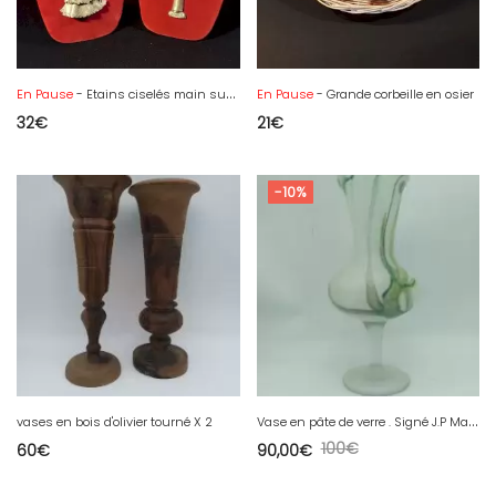
En Pause
- Etains ciselés main sur velours
En Pause
- Grande corbeille en osier
32
€
21
€
-10%
V
ase en pâte de verre . Signé J.P Mateus 1996
vases en bois d'olivier tourné X 2
100
€
60
€
90,00
€