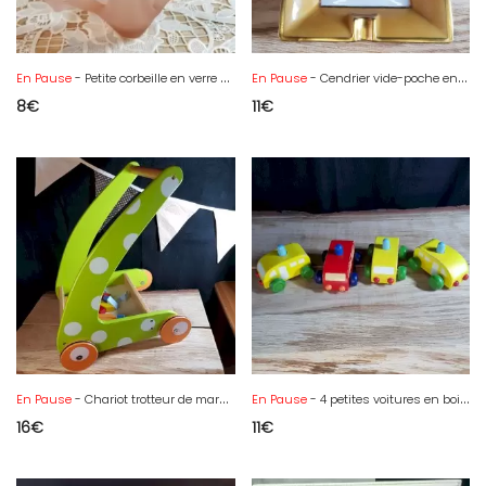
En Pause
- Petite corbeille en verre dépoli rose
En Pause
- Cendrier vide-poche en porcelaine avec le blason de Clisson
8
€
11
€
En Pause
- Chariot trotteur de marche en bois et ses éléments colorés
En Pause
- 4 petites voitures en bois pouët pouët
16
€
11
€