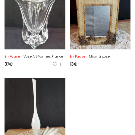
En Pause
- Vase Art Vannes France
En Pause
- Miroir à poser
37
€
1
13
€