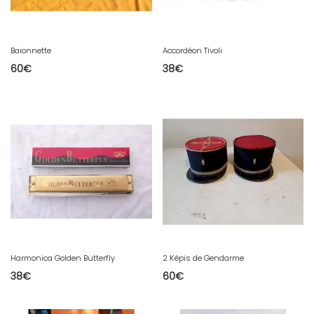
Baionnette
Accordéon Tivoli
60
€
38
€
Harmonica Golden Butterfly
2 Képis de Gendarme
38
€
60
€