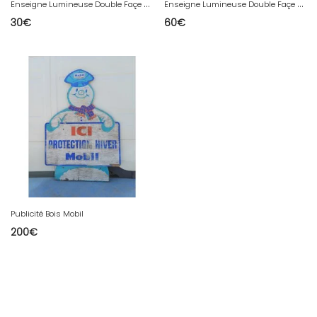
E
nseigne Lumineuse Double Façe Malongo
E
nseigne Lumineuse Double Façe Pelforth
30
€
60
€
Publicité Bois Mobil
200
€