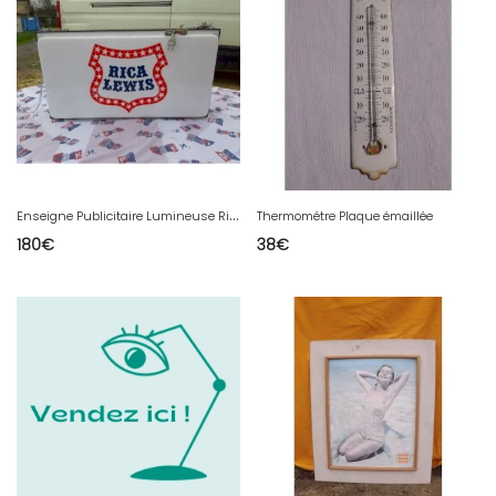
E
nseigne Publicitaire Lumineuse Rica Lewis
Thermométre Plaque émaillée
180
€
38
€