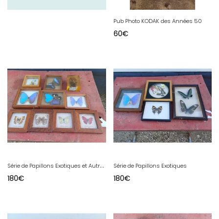
Pub Photo KODAK des Années 50
60
€
S
érie de Papillons Exotiques et Autres
Série de Papillons Exotiques
180
€
180
€