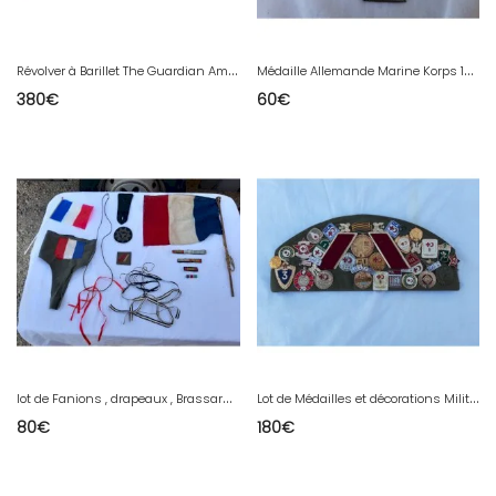
R
évolver à Barillet The Guardian American Modele 1878
M
édaille Allemande Marine Korps 14/18
380
€
60
€
l
ot de Fanions , drapeaux , Brassard , décorations 39/45
L
ot de Médailles et décorations Militaire Russe 39/45 + Beret
80
€
180
€