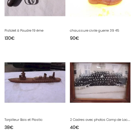
Pistolet à Poudre 19 ème
chaussure civile guerre 39 45
130
€
90
€
2
Cadres avec photos Camp de Lacourtine 1952
Torpilleur Bois et Plastic
38
€
40
€