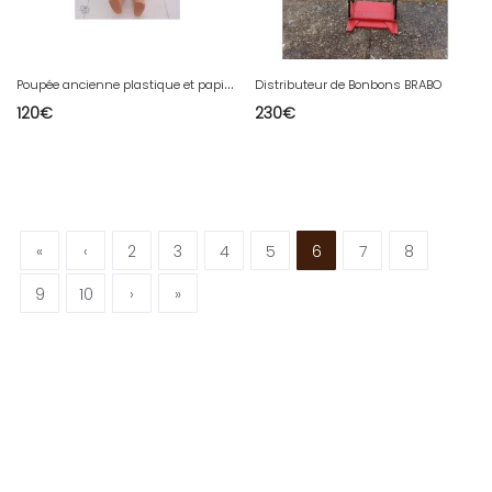
P
oupée ancienne plastique et papier maché
Distributeur de Bonbons BRABO
120
€
230
€
«
‹
2
3
4
5
6
7
8
9
10
›
»