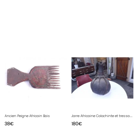
J
arre Africaine Colochinte et tressage 19 ème
Ancien Peigne Africain Bois
38
€
180
€