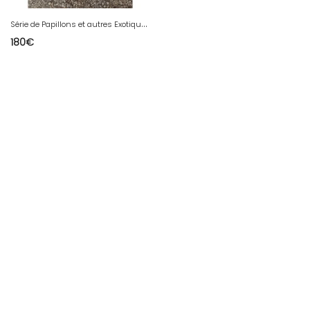
S
érie de Papillons et autres Exotiques
180
€