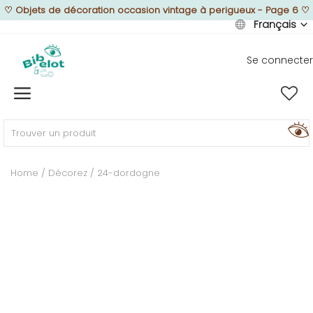
♡
Objets de décoration occasion vintage à perigueux - Page 6
♡
Français
Se connecter
Vendre
Home
MEUBLEZ
Home
Décorez
24-dordogne
DÉCOREZ
TEXTUREZ
ILLUMINEZ