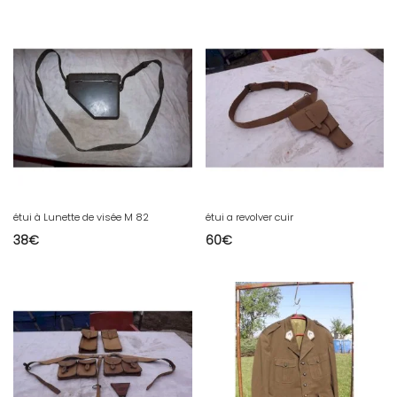
étui à Lunette de visée M 82
étui a revolver cuir
38
€
60
€