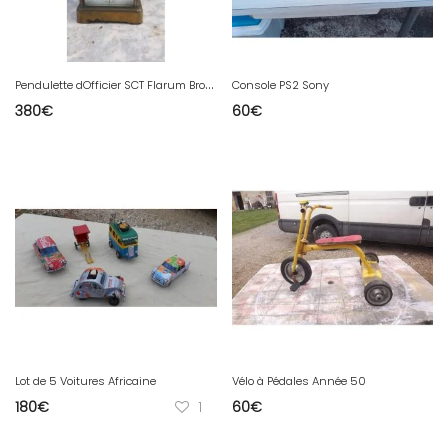
P
endulette dOfficier SCT Flarum Bronze et Verre bisauté
Console PS2 Sony
380
€
60
€
Lot de 5 Voitures Africaine
Vélo à Pédales Année 50
180
€
1
60
€