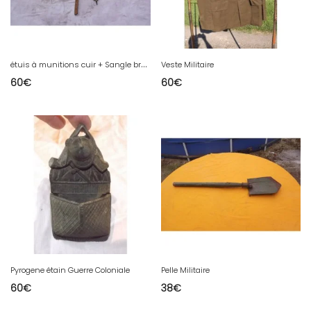
é
tuis à munitions cuir + Sangle bretelle cuir
Veste Militaire
60
€
60
€
Pyrogene étain Guerre Coloniale
Pelle Militaire
60
€
38
€