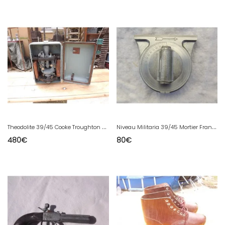
T
heodolite 39/45 Cooke Troughton et Simms York
N
iveau Militaria 39/45 Mortier Français APX
480
€
80
€