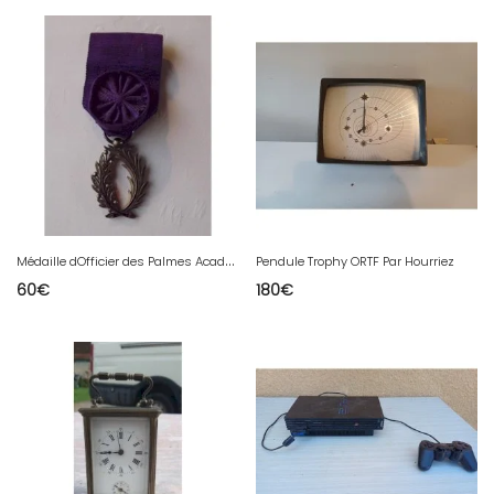
M
édaille dOfficier des Palmes Académiques Vermeil
Pendule Trophy ORTF Par Hourriez
60
€
180
€