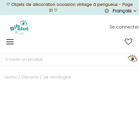
♡
Objets de décoration occasion vintage à perigueux - Page
31
♡
Français
Se connecter
Vendre
Home
MEUBLEZ
Home
Décorez
24-dordogne
DÉCOREZ
TEXTUREZ
ILLUMINEZ