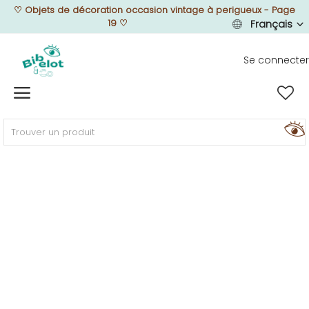
♡
Objets de décoration occasion vintage à perigueux - Page
19
♡
Français
Se connecter
Vendre
Home
MEUBLEZ
DÉCOREZ
TEXTUREZ
ILLUMINEZ