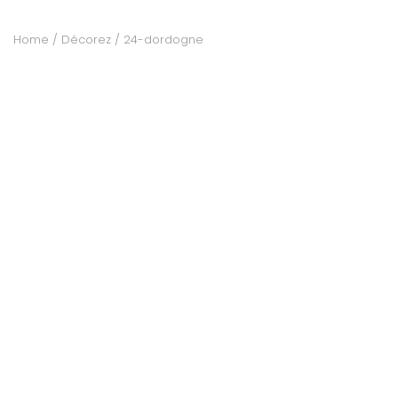
Home
Décorez
24-dordogne
RECEVEZ
BRICOLEZ
Bijoux & Accessoires
Français