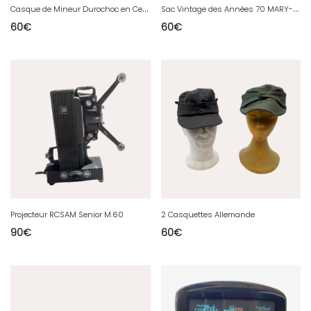
C
asque de Mineur Durochoc en Celoron 3
S
ac Vintage des Annèes 70 MARY-ARM
60
€
60
€
Projecteur RCSAM Senior M.60
2 Casquettes Allemande
90
€
60
€