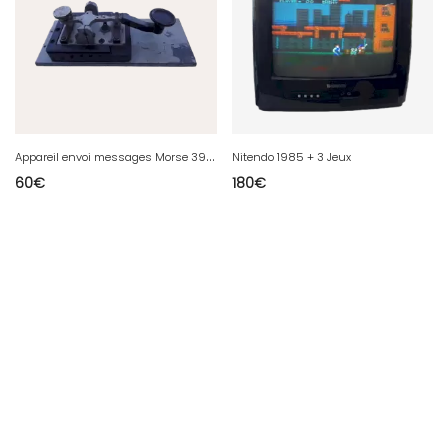
A
ppareil envoi messages Morse 39/45
Nitendo 1985 + 3 Jeux
60
€
180
€