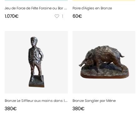
J
eu de Force de Fête Foraine ou Bar 1910/20
Paire d'Aigles en Bronze
1.070
€
1
60
€
B
ronze Le Siffleur aux mains dans les Poches
Bronze Sanglier par Mène
380
€
380
€