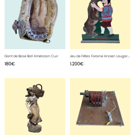
J
eu de Fêtes Foraine Ancien Lougarou
Gant de Base Ball Américain Cuir
180
€
1.200
€