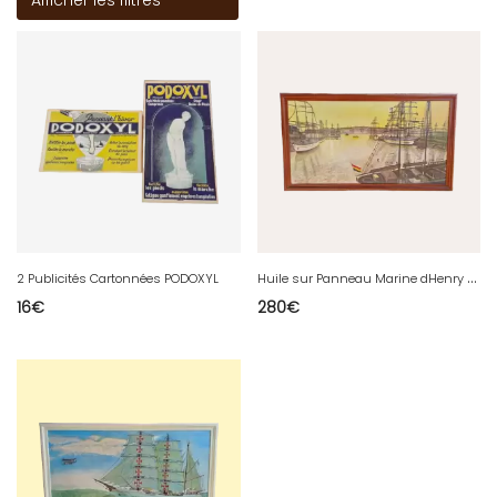
Afficher les filtres
H
uile sur Panneau Marine dHenry SOLA
2 Publicités Cartonnées PODOXYL
16
€
280
€