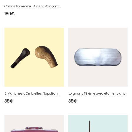
C
anne Pommeau Argent Poinçon Minerve 34 g
180
€
2 Manches dOmbrelles Napolèon III
Lorgnons 19 ème avec étui fer blanc
38
€
38
€