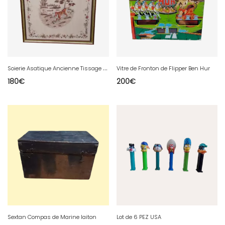
S
oierie Asatique Ancienne Tissage sur Soie
Vitre de Fronton de Flipper Ben Hur
180
€
200
€
Sextan Compas de Marine laiton
Lot de 6 PEZ USA