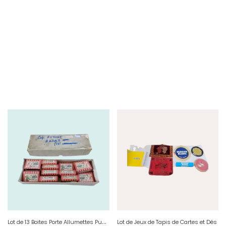
L
ot de 13 Boites Porte Allumettes Pub Café Auzone
Lot de Jeux de Tapis de Cartes et Dés