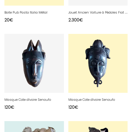
J
ouet Ancien Voiture à Pédales Fiat Tura développer Mills novelty Co de 1930
Boite Pub Pasta Italia Métal
20
€
2.300
€
Masque Cote dIvoire Senoufo
Masque Cote dIvoire Senoufo
120
€
120
€