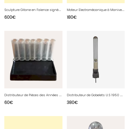
S
culpture Gitane en Faïence signée : KOILLUO ?
M
oteur Electromécanique à Manivelle
600
€
180
€
D
istributeur de Pièces des Années 50
D
istributeur de Gobelets U.S 1950 GEMS
60
€
380
€