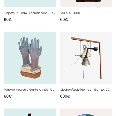
P
rojecteur 8 mm Cinémascope + Stéréoscope Lestrade
Jeu ATARI 1981
60
€
60
€
P
aire de Moules à Gants Annèe 40 èbonite
Cloche d'école 19éme en Bronze : CG
80
€
600
€