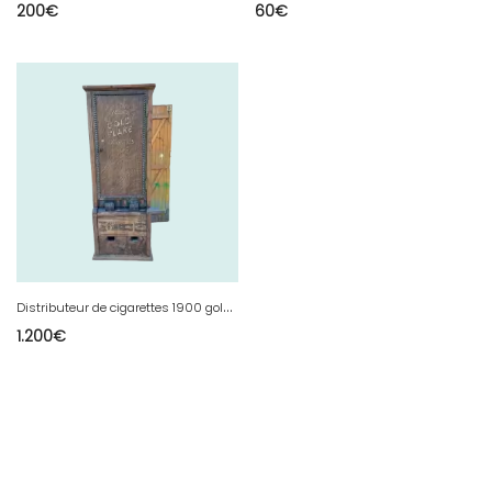
200
€
60
€
D
istributeur de cigarettes 1900 gold flakes ovills
1.200
€