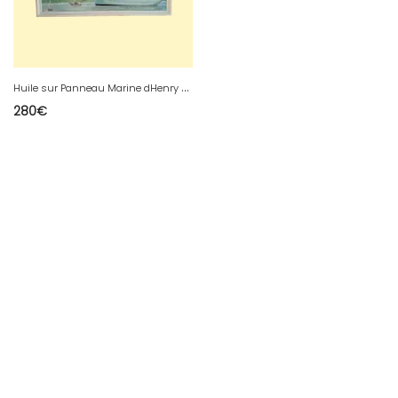
H
uile sur Panneau Marine dHenry SOLA
280
€