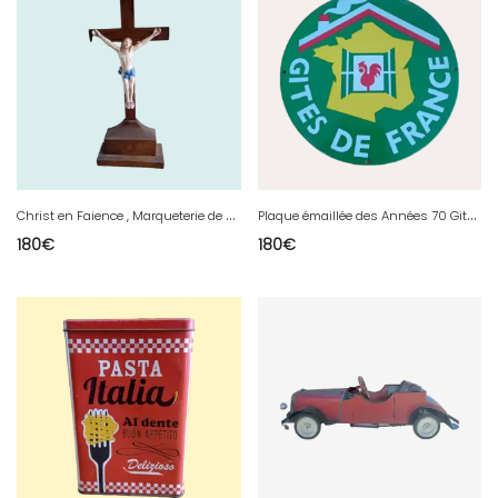
C
hrist en Faience , Marqueterie de Loupe de Noyer 19 ème
P
laque émaillée des Années 70 Gites de France
180
€
180
€