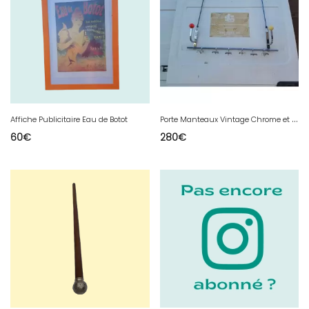
P
orte Manteaux Vintage Chrome et Boules Plastic
Affiche Publicitaire Eau de Botot
60
€
280
€