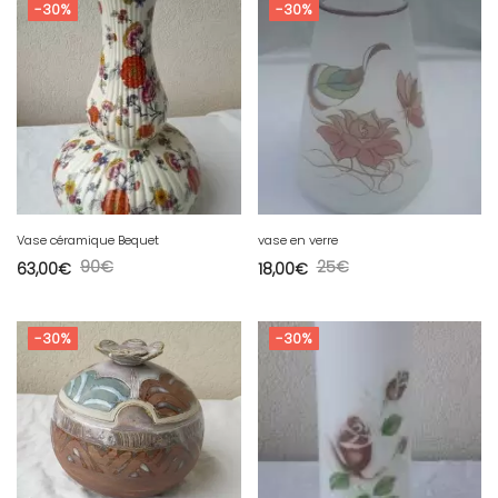
-30%
-30%
Vase céramique Bequet
vase en verre
90
€
25
€
63,00
€
18,00
€
-30%
-30%