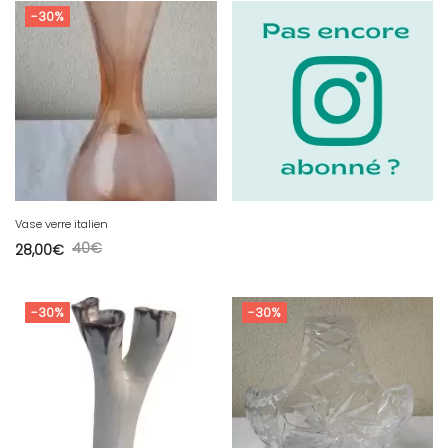
-30%
Vase verre italien
40
€
28,00
€
-30%
-30%