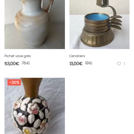
Pichet vase grès
Cendriers
75
€
18
€
53,00
€
13,00
€
1
-30%