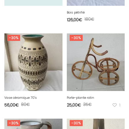
Bois pétrifié
180
€
126,00
€
-30%
-30%
Vase céramique 70's
Porte-plante rotin
80
€
35
€
56,00
€
25,00
€
1
-30%
-30%