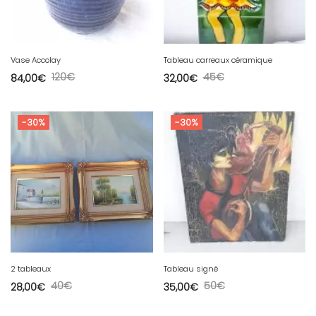
Vase Accolay
Tableau carreaux céramique
120
€
45
€
84,00
€
32,00
€
-30%
-30%
2 tableaux
Tableau signé
40
€
50
€
28,00
€
35,00
€