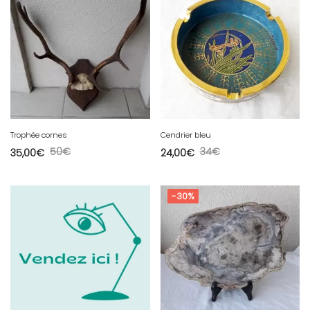
Trophée cornes
Cendrier bleu
50
€
34
€
35,00
€
24,00
€
-30%