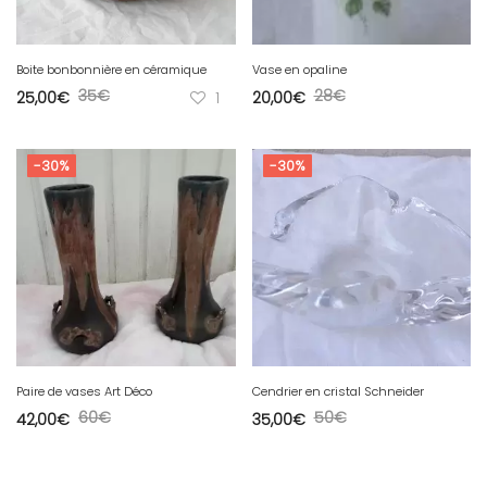
Boite bonbonnière en céramique
Vase en opaline
35
€
28
€
25,00
€
1
20,00
€
-30%
-30%
Paire de vases Art Déco
Cendrier en cristal Schneider
60
€
50
€
42,00
€
35,00
€