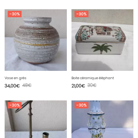
-30%
-30%
Vase en grès
Boite céramique éléphant
48
€
30
€
34,00
€
21,00
€
-30%
-30%