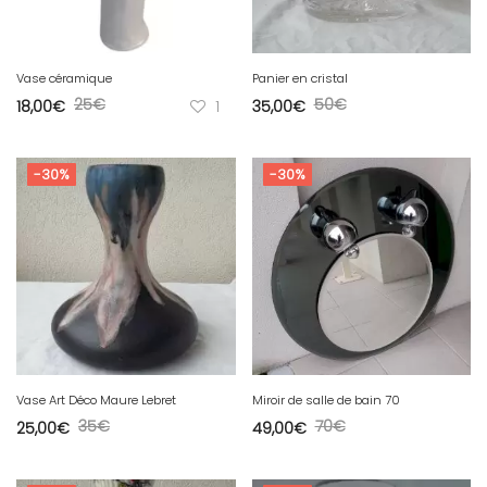
Vase céramique
Panier en cristal
25
€
50
€
18,00
€
1
35,00
€
-30%
-30%
Vase Art Déco Maure Lebret
Miroir de salle de bain 70
35
€
70
€
25,00
€
49,00
€