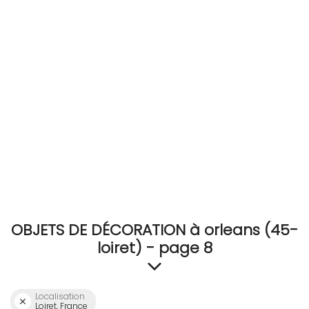
RECEVEZ
BRICOLEZ
Bijoux & Accessoires
Français
OBJETS DE DÉCORATION à orleans (45-
loiret) - page 8
Localisation
Loiret, France