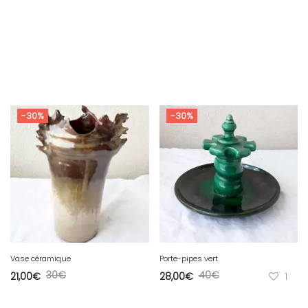
-30%
-30%
Vase céramique
Porte-pipes vert
30
€
40
€
21,00
€
28,00
€
1