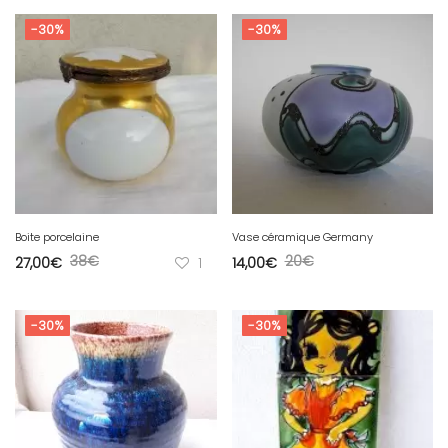
-30%
-30%
Boite porcelaine
Vase céramique Germany
38
€
20
€
27,00
€
1
14,00
€
-30%
-30%