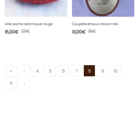
Vide poche céramique rouge
Coupelle émaux cloisonnés
23
€
18
€
16,00
€
13,00
€
«
‹
4
5
6
7
8
9
10
11
›