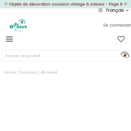
♡
Objets de décoration occasion vintage à orleans - Page 8
♡
Français
Se connecter
Vendre
Home
MEUBLEZ
Home
Décorez
45-loiret
DÉCOREZ
TEXTUREZ
ILLUMINEZ