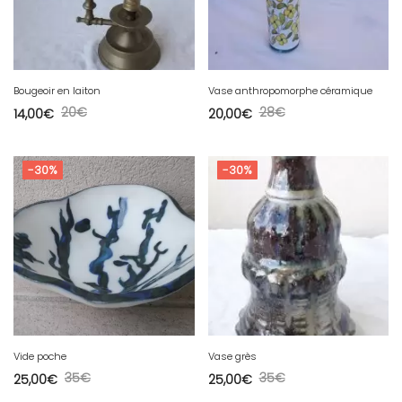
Bougeoir en laiton
Vase anthropomorphe céramique
20
€
28
€
14,00
€
20,00
€
-30%
-30%
Vide poche
Vase grès
35
€
35
€
25,00
€
25,00
€