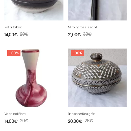
Pot à tabac
Miroir grossissant
20
€
30
€
14,00
€
21,00
€
-30%
-30%
Vase soliflore
Bonbonnière grès
20
€
28
€
14,00
€
20,00
€