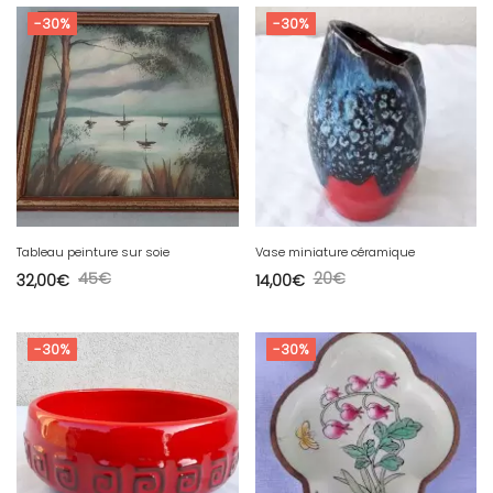
-30%
-30%
Tableau peinture sur soie
Vase miniature céramique
45
€
20
€
32,00
€
14,00
€
-30%
-30%