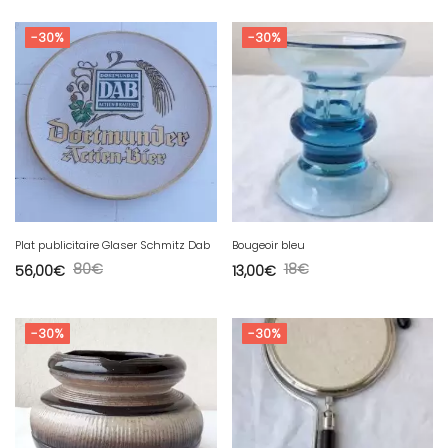
-30%
-30%
Plat publicitaire Glaser Schmitz Dab
Bougeoir bleu
80
€
18
€
56,00
€
13,00
€
-30%
-30%