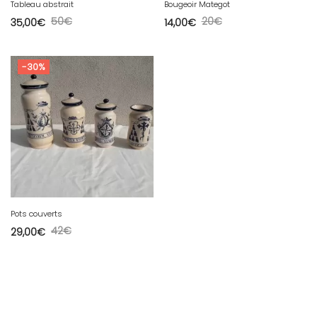
Tableau abstrait
Bougeoir Mategot
50
€
20
€
35,00
€
14,00
€
-30%
Pots couverts
42
€
29,00
€