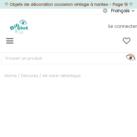
♡
Objets de décoration occasion vintage à nantes - Page 15
♡
Français
Se connecter
Vendre
Home
MEUBLEZ
Home
Décorez
44-loire-atlantique
DÉCOREZ
TEXTUREZ
ILLUMINEZ