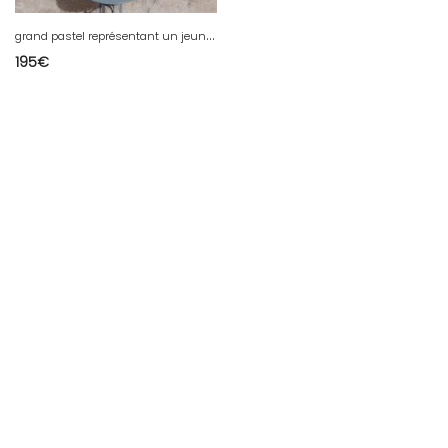
g
rand pastel représentant un jeune couple d’amoureux.
195
€