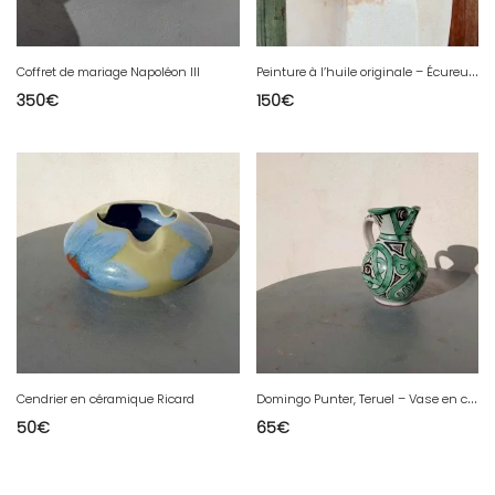
P
einture à l’huile originale – Écureuil roux
Coffret de mariage Napoléon III
350
€
150
€
D
omingo Punter, Teruel – Vase en céramique émaillée.
Cendrier en céramique Ricard
50
€
65
€