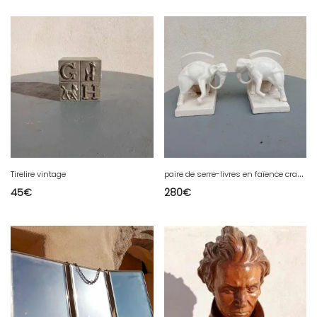
p
aire de serre-livres en faïence craquelée
Tirelire vintage
45
€
280
€