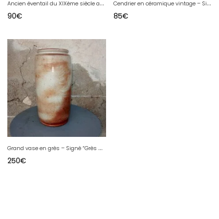
A
ncien éventail du XIXème siècle au décors japonisant. Belle taille.
C
endrier en céramique vintage – Signature à déchiffrer
90
€
85
€
G
rand vase en grès – Signé “Grès du Marais France”
250
€