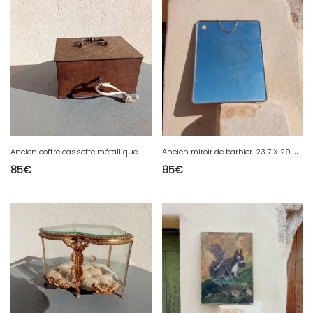
A
ncien miroir de barbier. 23.7 X 29.5 cm.
Ancien coffre cassette métallique
85
€
95
€