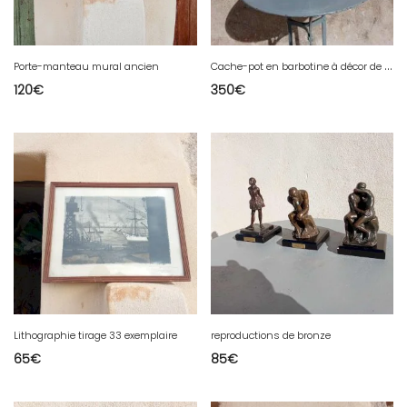
C
ache-pot en barbotine à décor de fleurs
Porte-manteau mural ancien
120
€
350
€
Lithographie tirage 33 exemplaire
reproductions de bronze
65
€
85
€