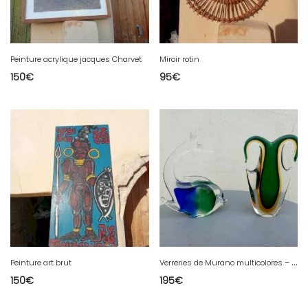
Peinture acrylique jacques Charvet
Miroir rotin
150
€
95
€
V
erreries de Murano multicolores – Vase & Poisson –
Peinture art brut
150
€
195
€