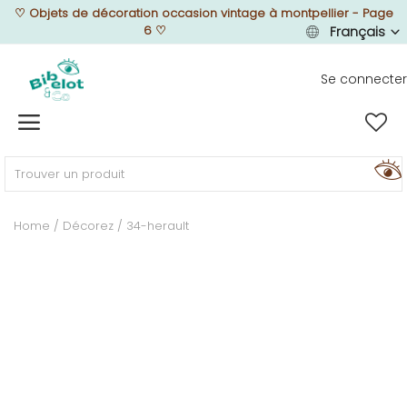
♡
Objets de décoration occasion vintage à montpellier - Page
6
♡
Français
Se connecter
Vendre
Home
MEUBLEZ
Home
Décorez
34-herault
DÉCOREZ
TEXTUREZ
ILLUMINEZ