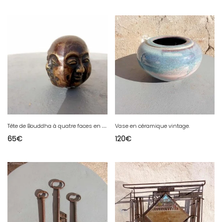
T
ête de Bouddha à quatre faces en bronze
Vase en céramique vintage.
65
€
120
€