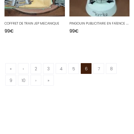
P
INGOUIN PUBLICITAIRE EN FAÏENCE NV KERKO DE 31 CM DE HAUT
COFFRET DE TRAIN JEP MECANIQUE
99
€
99
€
«
‹
2
3
4
5
6
7
8
9
10
›
»