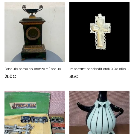
P
endule borne en bronze – Époque Restauration / Charles X
I
mportant pendentif croix XIXe siècle unisexe nacre sculpté Jérusalem religion
250
€
45
€