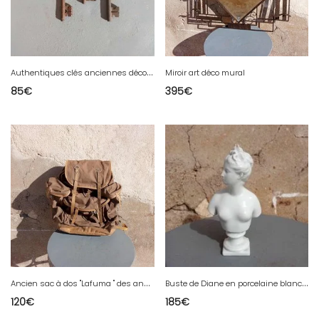
A
uthentiques clés anciennes décoratives Parfaites en suspension murale, en composition ou comme accessoire de vitrine.
Miroir art déco mural
85
€
395
€
A
ncien sac à dos "Lafuma " des années 1950/60, signée Lafuma. Réalisé en toile épaisse et cuir.
B
uste de Diane en porcelaine blanche de Capodimonte.
120
€
185
€