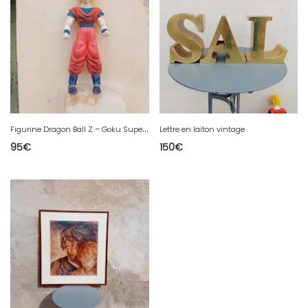
F
igurine Dragon Ball Z – Goku Super Saiyan – 1989
Lettre en laiton vintage
95
€
150
€