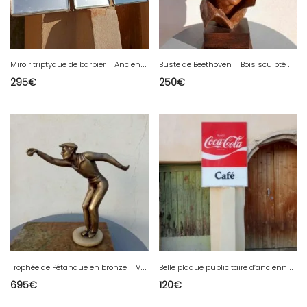
M
iroir triptyque de barbier – Ancien & authentique
B
uste de Beethoven – Bois sculpté – Signé Bordet
295
€
250
€
T
rophée de Pétanque en bronze – Vers 1930 – Socle en marbre
B
elle plaque publicitaire d’ancienne enseigne lumineuse Coca-Cola
695
€
120
€