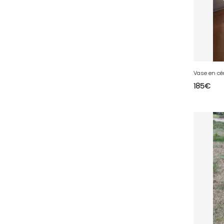
68 - Colmar (281
)
69 - Lyon (53
)
70 - Vesoul (4
)
71 - Macon (213
)
72 - Le-Mans (514
)
Vase en cér
73 - Chambery (764
)
185
€
74 - Annecy (59
)
75 - Paris (623
)
76 - Rouen (65
)
77 - Melun (299
)
78 - Versailles (49
)
79 - Niort (11
)
80 - Amiens (214
)
81 - Albi (7
)