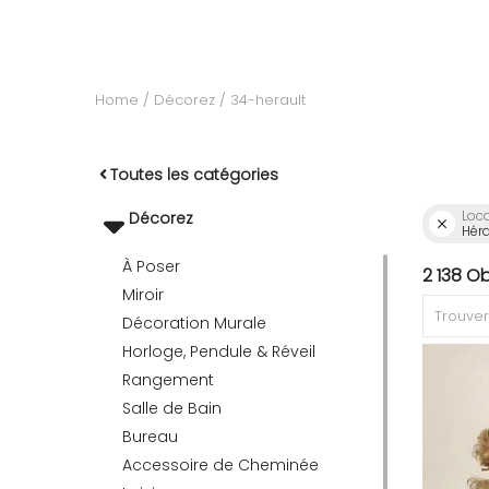
RECEVEZ
Home
Décorez
34-herault
BRICOLEZ
Toutes les catégories
Loca
Bijoux & Accessoires
Décorez
Héra
À Poser
2 138 O
Miroir
Français
Décoration Murale
Horloge, Pendule & Réveil
Rangement
Salle de Bain
Bureau
Accessoire de Cheminée