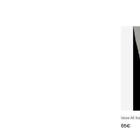
26 - Valence (116
)
27 - Evreux (17
)
28 - Chartres (1462
)
29 - Quimper (414
)
20 - Bastia (1
)
30 - Nimes (94
)
31 - Toulouse (1885
)
32 - Auch (14
)
33 - Bordeaux (79
)
35 - Rennes (833
)
36 - Chateauroux (12
)
37 - Tours (15
)
38 - Grenoble (1492
)
65
€
39 - Lons-le-Saunier (36
)