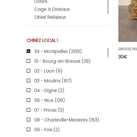
Loisirs
Cage à Oiseaux
Objet Religieux
CHINEZ LOCAL !
34 - Montpellier (2139
)
30
€
01 - Bourg-en-Bresse (39
)
02 - Laon (9
)
03 - Moulins (157
)
04 - Digne (2
)
06 - Nice (126
)
07 - Privas (3
)
08 - Charleville-Mezieres (153
)
09 - Foix (2
)