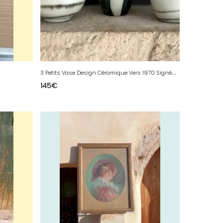
3
Petits Vase Design Céramique Vers 1970 Signés Vintage Cachet D’artiste
145
€