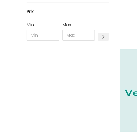
10 - Troyes (257
)
Prix
11 - Carcassonne (37
)
12 - Rodez (6
)
Min
Max
13 - Marseille (259
)
14 - Caen (14
)
16 - Angouleme (4220
)
17 - La-Rochelle (16
)
18 - Bourges (256
)
19 - Tulle (2
)
21 - Dijon (19
)
22 - Saint-Brieuc (15
)
23 - Gueret (3
)
24 - Perigueux (1355
)
25 - Besancon (8
)