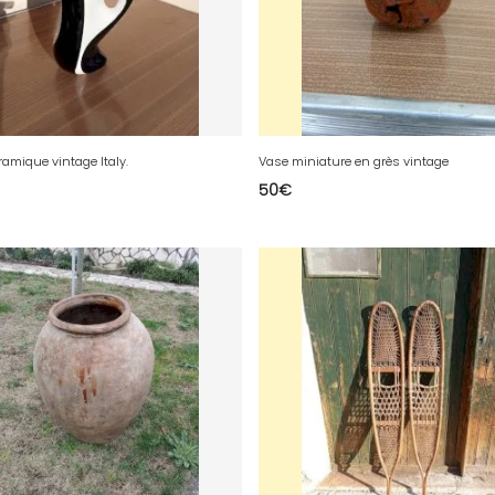
amique vintage Italy.
Vase miniature en grès vintage
50
€