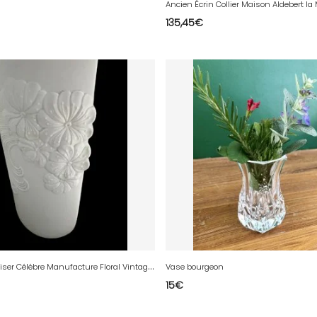
135,45
€
V
ase AK Kaiser Célébre Manufacture Floral Vintage Design M. Frey Porcelaine
Vase bourgeon
15
€