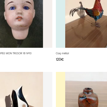
UPEE MON TRESOR 18 N°13
Coq métal
120
€