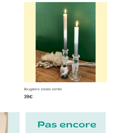
Bougeoirs socles carrés
38
€