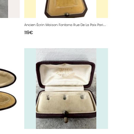
A
ncien Écrin Maison Fontana Rue De La Paix Paris XIXe siècle Joaillerie Collecto
119
€