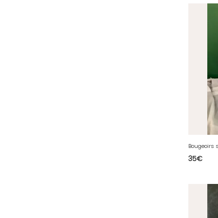
40 - Mont-de-Marsan (9
)
41 - Blois (34
)
42 - Saint-Etienne (378
)
43 - Le-Puy-en-Velay (1
)
44 - Nantes (44
)
45 - Orleans (482
)
47 - Agen (2
)
48 - Mende (5
)
49 - Angers (32
)
50 - Saint-Lo (7
)
Bougeoirs 
35
€
51 - Chalons-en-
Champagne (379
)
52 - Chaumont (288
)
53 - Laval (2
)