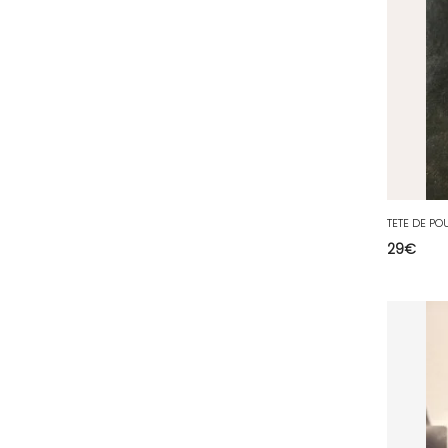
54 - Nancy (99
)
55 - Bar-le-Duc (3
)
56 - Vannes (52
)
57 - Metz (2663
)
58 - Nevers (37
)
59 - Lille (1230
)
60 - Beauvais (131
)
TETE DE PO
61 - Alencon (3
)
29
€
62 - Arras (115
)
63 - Clermont-Ferrand (27
)
64 - Pau (134
)
65 - Tarbes (4
)
66 - Perpignan (6
)
67 - Strasbourg (36
)