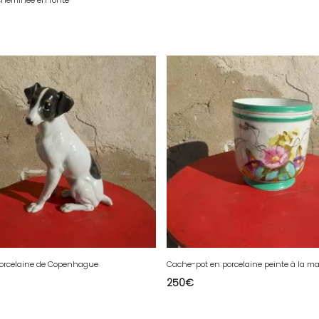
cheminée en fonte
orcelaine de Copenhague
250
€