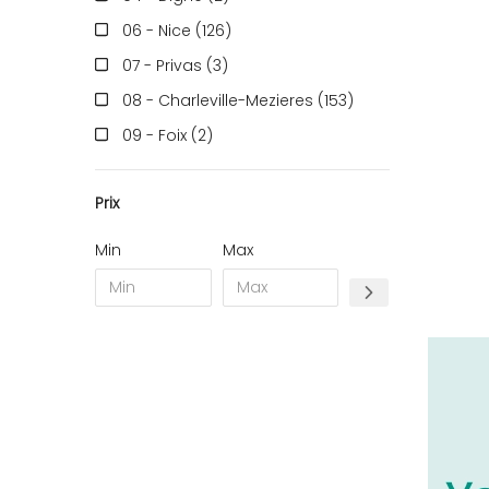
06 - Nice (126
)
07 - Privas (3
)
08 - Charleville-Mezieres (153
)
09 - Foix (2
)
10 - Troyes (257
)
Prix
11 - Carcassonne (37
)
12 - Rodez (6
)
Min
Max
13 - Marseille (259
)
14 - Caen (14
)
16 - Angouleme (4220
)
17 - La-Rochelle (16
)
18 - Bourges (256
)
19 - Tulle (2
)
21 - Dijon (19
)