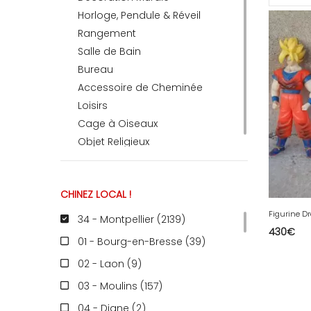
Horloge, Pendule & Réveil
Rangement
RECEVEZ
Salle de Bain
Bureau
Accessoire de Cheminée
BRICOLEZ
Loisirs
Cage à Oiseaux
Bijoux & Accessoires
Objet Religieux
CHINEZ LOCAL !
Français
Figurine Dr
34 - Montpellier (2139
)
430
€
01 - Bourg-en-Bresse (39
)
02 - Laon (9
)
03 - Moulins (157
)
04 - Digne (2
)