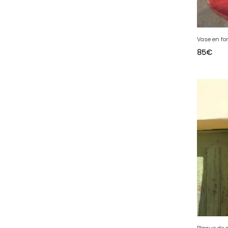
36 - Chateauroux (12
)
37 - Tours (15
)
Vase en fo
38 - Grenoble (1492
)
85
€
39 - Lons-le-Saunier (36
)
40 - Mont-de-Marsan (9
)
41 - Blois (34
)
42 - Saint-Etienne (378
)
43 - Le-Puy-en-Velay (1
)
44 - Nantes (44
)
45 - Orleans (482
)
47 - Agen (2
)
48 - Mende (5
)
49 - Angers (32
)
50 - Saint-Lo (7
)