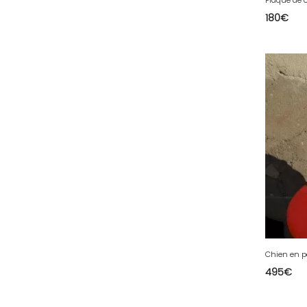
Plaque de 
180
€
51 - Chalons-en-
Champagne (379
)
52 - Chaumont (288
)
53 - Laval (2
)
54 - Nancy (99
)
55 - Bar-le-Duc (3
)
56 - Vannes (52
)
57 - Metz (2663
)
58 - Nevers (37
)
59 - Lille (1230
)
60 - Beauvais (131
)
Chien en p
61 - Alencon (3
)
495
€
62 - Arras (115
)
63 - Clermont-Ferrand (27
)