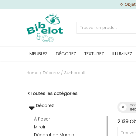
♡
Objet
Vendre
MEUBLEZ
DÉCOREZ
TEXTUREZ
ILLUMINEZ
Home
MEUBLEZ
Home
Décorez
34-herault
DÉCOREZ
Toutes les catégories
Loca
Décorez
Héra
TEXTUREZ
À Poser
2 139 O
Miroir
ILLUMINEZ
Décoration Murale