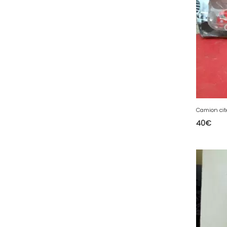
78 - Versailles (49
)
79 - Niort (11
)
80 - Amiens (214
)
81 - Albi (7
)
82 - Montauban (644
)
83 - Toulon (26
)
84 - Avignon (36
)
Camion cit
40
€
85 - La-Roche-sur-Yon (1220
)
86 - Poitiers (151
)
87 - Limoges (21
)
88 - Epinal (18
)
89 - Auxerre (185
)
91 - Evry (2035
)
92 - Nanterre (268
)