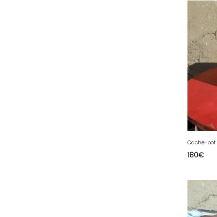
64 - Pau (134
)
65 - Tarbes (4
)
66 - Perpignan (6
)
67 - Strasbourg (36
)
68 - Colmar (281
)
69 - Lyon (53
)
70 - Vesoul (4
)
71 - Macon (213
)
72 - Le-Mans (514
)
Cache-pot
73 - Chambery (764
)
180
€
74 - Annecy (59
)
75 - Paris (623
)
76 - Rouen (65
)
77 - Melun (299
)