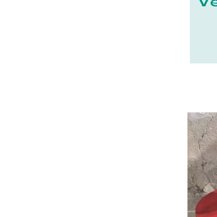
22 - Saint-Brieuc (15
)
23 - Gueret (3
)
24 - Perigueux (1355
)
25 - Besancon (8
)
26 - Valence (116
)
27 - Evreux (17
)
28 - Chartres (1462
)
29 - Quimper (414
)
20 - Bastia (1
)
30 - Nimes (94
)
31 - Toulouse (1885
)
32 - Auch (14
)
33 - Bordeaux (79
)
35 - Rennes (833
)