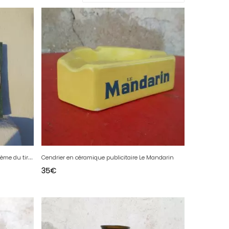
C
éramique Allemande vintage sur le thème du tir sportif
Cendrier en céramique publicitaire Le Mandarin
35
€