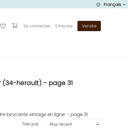
Français
Se connecter
S'inscrire
Vendre
 (34-herault) - page 31
re brocante vintage en ligne - page 31
Trier par :
Plus récent