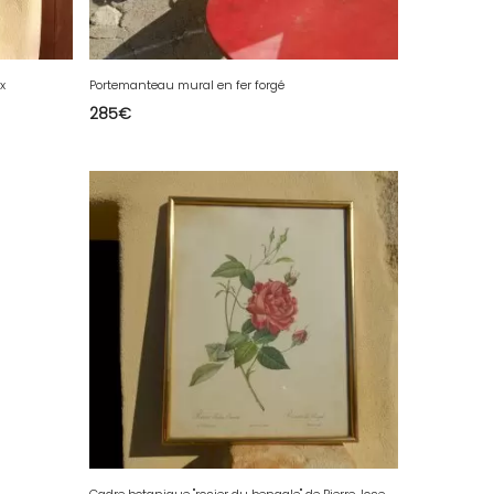
x
Portemanteau mural en fer forgé
285
€
C
adre botanique "rosier du bengale" de Pierre Joseph Redouté