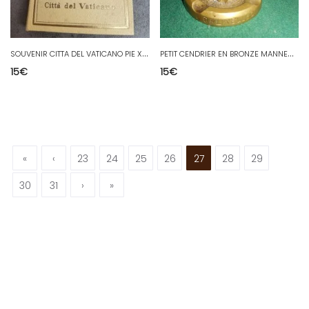
S
OUVENIR CITTA DEL VATICANO PIE XII +LIVRET DE TIMBRES AUTHENTIQUES + 3 MONNAIES
P
ETIT CENDRIER EN BRONZE MANNEQUIN PIS BRUXELLES
15
€
15
€
«
‹
23
24
25
26
27
28
29
30
31
›
»