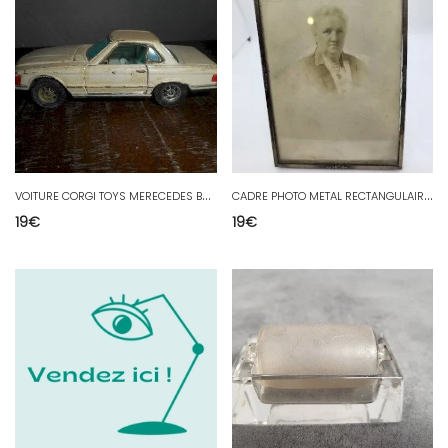
V
OITURE CORGI TOYS MERECEDES BENZ 350 SL N° 22
C
ADRE PHOTO METAL RECTANGULAIRE A POSER
19
€
19
€