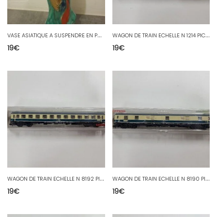
V
ASE ASIATIQUE A SUSPENDRE EN PORCELAINE
W
AGON DE TRAIN ECHELLE N 1214 PICCOLO FLEISCHMANN EN BOITE
19
€
19
€
W
AGON DE TRAIN ECHELLE N 8192 PICCOLO FLEISCHMANN EN BOITE
W
AGON DE TRAIN ECHELLE N 8190 PICCOLO FLEISCHMANN EN BOITE
19
€
19
€