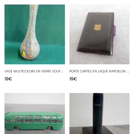
V
ASE MULTICOLORE EN VERRE SOUFFLE
P
ORTE CARTES EN LAQUE NAPOELON III DU XIX ème SIECLE
19
€
19
€