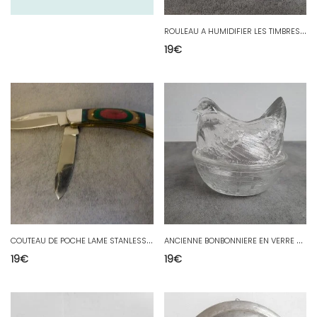
R
OULEAU A HUMIDIFIER LES TIMBRES EN VERRE
19
€
C
OUTEAU DE POCHE LAME STANLESS STELL N°11
A
NCIENNE BONBONNIERE EN VERRE DECOR DE POULE
19
€
19
€