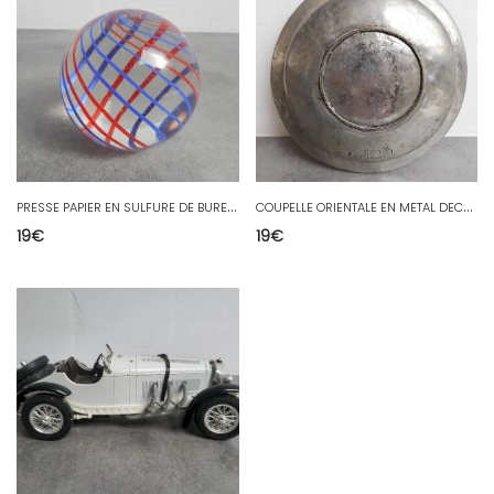
P
RESSE PAPIER EN SULFURE DE BUREAU N°5
C
OUPELLE ORIENTALE EN METAL DECORE
19
€
19
€