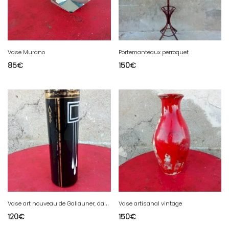
Vase Murano
Portemanteaux perroquet
85
€
150
€
V
ase art nouveau de Gallauner, dans le style de la Sécession viennoise d'après Josef Hoffmann
Vase artisanal vintage
120
€
150
€