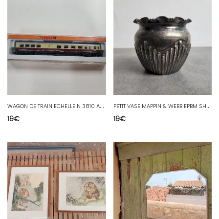
W
AGON DE TRAIN ECHELLE N 3810 ARNOLD EN BOITE
P
ETIT VASE MAPPIN & WEBB EPBM SHEFFIELD & LONDON
19
€
19
€