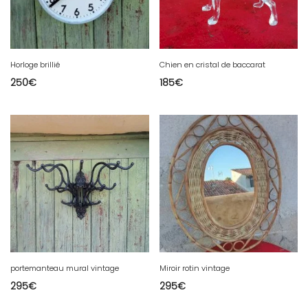
Horloge brillié
Chien en cristal de baccarat
250
€
185
€
portemanteau mural vintage
Miroir rotin vintage
295
€
295
€