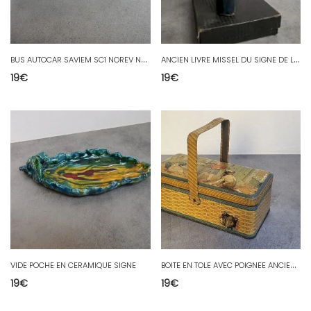
B
US AUTOCAR SAVIEM SC1 NOREV N528
A
NCIEN LIVRE MISSEL DU SIGNE DE LA CROIX N 274 N° 2
19
€
19
€
B
OITE EN TOLE AVEC POIGNEE ANCIENNE
VIDE POCHE EN CERAMIQUE SIGNE
19
€
19
€