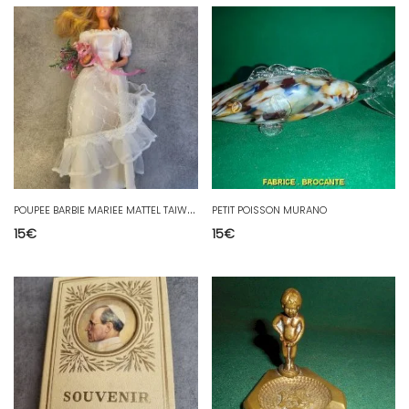
P
OUPEE BARBIE MARIEE MATTEL TAIWAN 1966 N° 2
PETIT POISSON MURANO
15
€
15
€