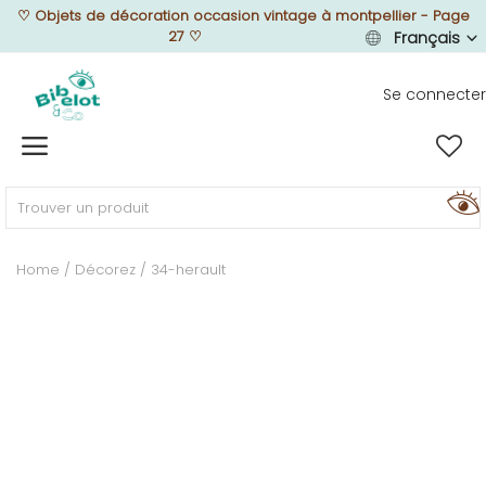
♡
Objets de décoration occasion vintage à montpellier - Page
27
♡
Français
Se connecter
Vendre
Home
MEUBLEZ
Home
Décorez
34-herault
DÉCOREZ
TEXTUREZ
ILLUMINEZ