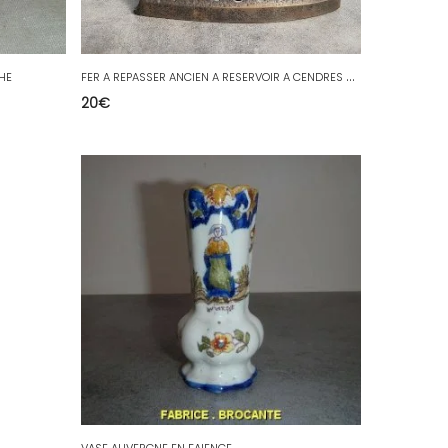
F
ER A REPASSER ANCIEN A RESERVOIR A CENDRES N° 1
CHE
20
€