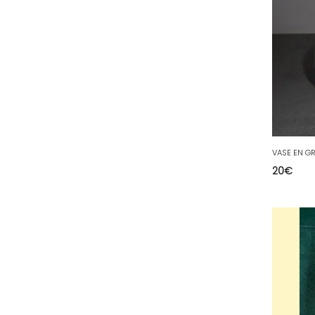
78 - Versailles (49
)
79 - Niort (11
)
80 - Amiens (214
)
81 - Albi (7
)
82 - Montauban (644
)
83 - Toulon (26
)
84 - Avignon (36
)
20
€
85 - La-Roche-sur-Yon (1220
)
86 - Poitiers (151
)
87 - Limoges (21
)
88 - Epinal (18
)
89 - Auxerre (185
)
91 - Evry (2035
)
92 - Nanterre (268
)