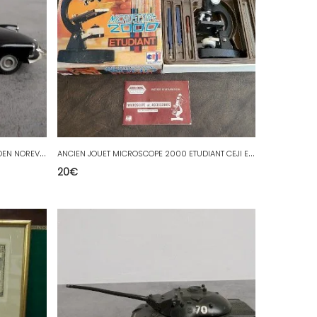
J
OUET ANCIEN VOITURE ID19 BREAK CITROEN NOREV 1/43 ème N°20
A
NCIEN JOUET MICROSCOPE 2000 ETUDIANT CEJI EN BOITE
20
€