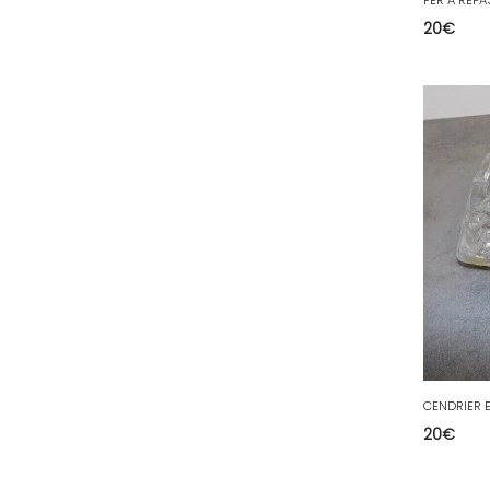
20
€
51 - Chalons-en-
Champagne (379
)
52 - Chaumont (288
)
53 - Laval (2
)
54 - Nancy (99
)
55 - Bar-le-Duc (3
)
56 - Vannes (52
)
57 - Metz (2663
)
58 - Nevers (37
)
59 - Lille (1230
)
60 - Beauvais (131
)
CENDRIER E
61 - Alencon (3
)
20
€
62 - Arras (115
)
63 - Clermont-Ferrand (27
)