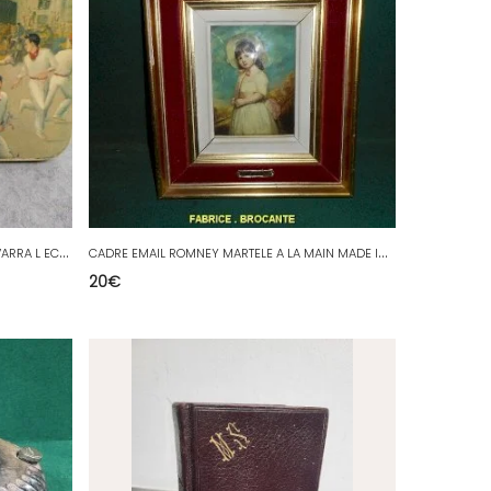
A
NCIENNE BOITE EN TOLE LA FLOR DE NAVARRA L ECHEVERRI
C
ADRE EMAIL ROMNEY MARTELE A LA MAIN MADE IN FRANCE
20
€