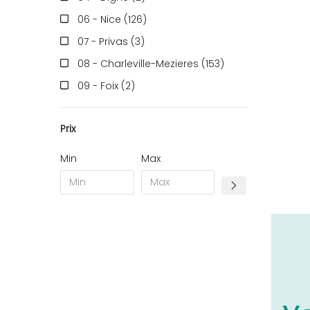
06 - Nice (126
)
07 - Privas (3
)
08 - Charleville-Mezieres (153
)
09 - Foix (2
)
10 - Troyes (257
)
Prix
11 - Carcassonne (37
)
12 - Rodez (6
)
Min
Max
13 - Marseille (259
)
14 - Caen (14
)
16 - Angouleme (4220
)
17 - La-Rochelle (16
)
18 - Bourges (256
)
19 - Tulle (2
)
21 - Dijon (19
)