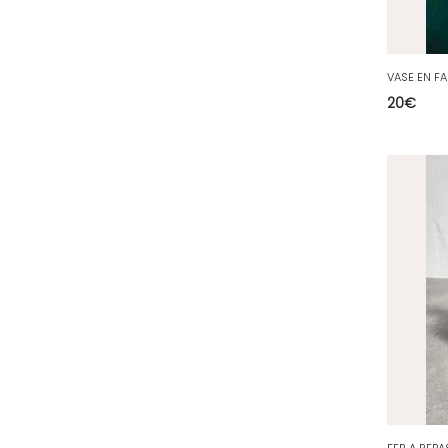
36 - Chateauroux (12
)
37 - Tours (15
)
VASE EN F
38 - Grenoble (1492
)
20
€
39 - Lons-le-Saunier (36
)
40 - Mont-de-Marsan (9
)
41 - Blois (34
)
42 - Saint-Etienne (378
)
43 - Le-Puy-en-Velay (1
)
44 - Nantes (44
)
45 - Orleans (482
)
47 - Agen (2
)
48 - Mende (5
)
49 - Angers (32
)
50 - Saint-Lo (7
)