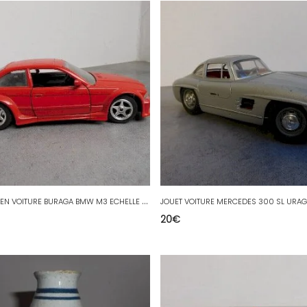
J
OUET ANCIEN VOITURE BURAGA BMW M3 ECHELLE 1/24 ème N°49
JOUET VOITURE MERCEDES 300 SL URAGO
20
€