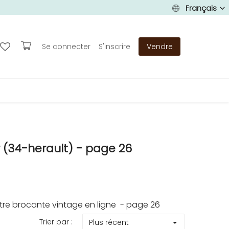
Français
Se connecter
S'inscrire
Vendre
 (34-herault) - page 26
tre brocante vintage en ligne - page 26
Trier par :
Plus récent