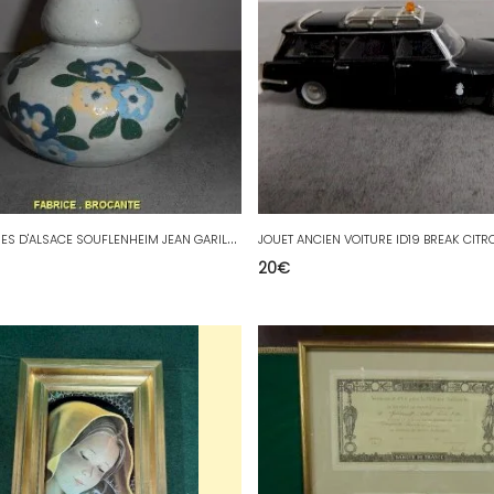
V
ASE EN GRES D'ALSACE SOUFLENHEIM JEAN GARILLON N° 2
20
€