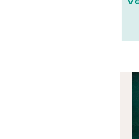
22 - Saint-Brieuc (15
)
23 - Gueret (3
)
24 - Perigueux (1355
)
25 - Besancon (8
)
26 - Valence (116
)
27 - Evreux (17
)
28 - Chartres (1462
)
29 - Quimper (414
)
20 - Bastia (1
)
30 - Nimes (94
)
31 - Toulouse (1885
)
32 - Auch (14
)
33 - Bordeaux (79
)
35 - Rennes (833
)