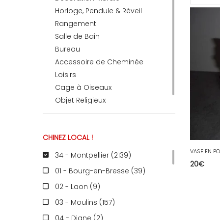
Horloge, Pendule & Réveil
Rangement
RECEVEZ
Salle de Bain
Bureau
Accessoire de Cheminée
BRICOLEZ
Loisirs
Cage à Oiseaux
Bijoux & Accessoires
Objet Religieux
CHINEZ LOCAL !
Français
VASE EN PO
34 - Montpellier (2139
)
20
€
01 - Bourg-en-Bresse (39
)
02 - Laon (9
)
03 - Moulins (157
)
04 - Digne (2
)