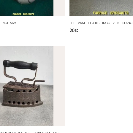
AIENCE MW
PETIT VASE BLEU BERLINGOT VEINE BLAN
20
€
F
ER A REPASSER ANCIEN A RESERVOIR A CENDRES N° 2