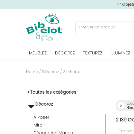
♡
Objet
Vendre
MEUBLEZ
DÉCOREZ
TEXTUREZ
ILLUMINEZ
Home
MEUBLEZ
Home
Décorez
34-herault
DÉCOREZ
Toutes les catégories
Loca
Décorez
Héra
TEXTUREZ
À Poser
2 139 O
Miroir
ILLUMINEZ
Décoration Murale