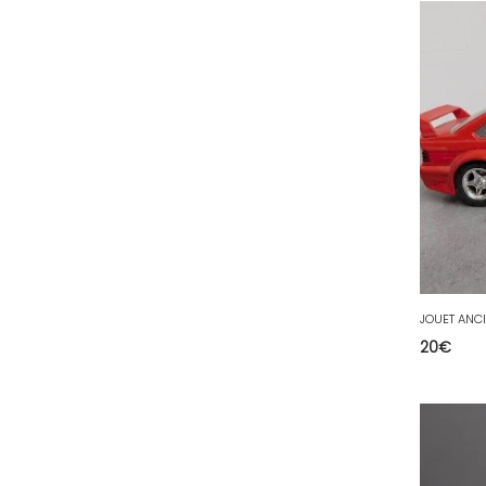
64 - Pau (134
)
65 - Tarbes (4
)
66 - Perpignan (6
)
67 - Strasbourg (36
)
68 - Colmar (281
)
69 - Lyon (53
)
70 - Vesoul (4
)
71 - Macon (213
)
72 - Le-Mans (514
)
73 - Chambery (764
)
20
€
74 - Annecy (59
)
75 - Paris (623
)
76 - Rouen (65
)
77 - Melun (299
)